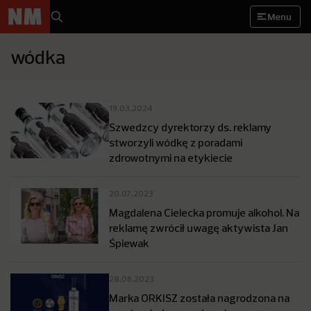
Menu
wódka
19.03.2024
Szwedzcy dyrektorzy ds. reklamy
stworzyli wódkę z poradami
zdrowotnymi na etykiecie
20.07.2023
Magdalena Cielecka promuje alkohol. Na
reklamę zwrócił uwagę aktywista Jan
Śpiewak
28.06.2023
Marka ORKISZ została nagrodzona na