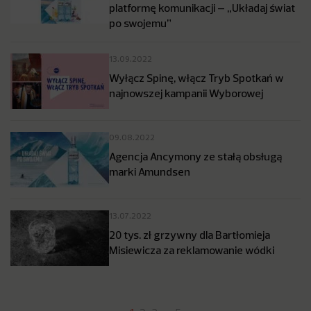
platformę komunikacji – „Układaj świat
po swojemu”
13.09.2022
Wyłącz Spinę, włącz Tryb Spotkań w
najnowszej kampanii Wyborowej
09.08.2022
Agencja Ancymony ze stałą obsługą
marki Amundsen
13.07.2022
20 tys. zł grzywny dla Bartłomieja
Misiewicza za reklamowanie wódki