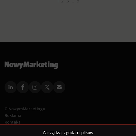
1
2
3
…
5
O NowymMarketingu
Reklama
Kontakt
Polityka Prywatności
Zarządzaj zgodami plików
Kanał RSS