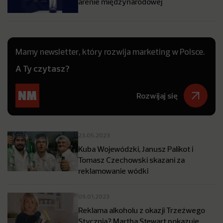
arenie międzynarodowej
Mamy newsletter, który rozwija marketing w Polsce.
A Ty czytasz?
Rozwijaj się
23.05.2023
Kuba Wojewódzki, Janusz Palikot i
Tomasz Czechowski skazani za
reklamowanie wódki
09.01.2023
Reklama alkoholu z okazji Trzeźwego
Stycznia? Martha Stewart pokazuje