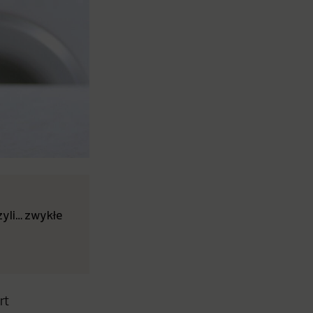
Czyli… zwykłe
rt