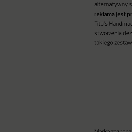
alternatywny s
reklama jest 
Tito’s Handmad
stworzenia dez
takiego zestawu
Marka zaznacz