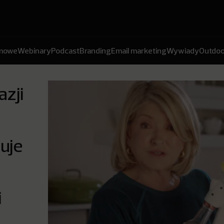
amowe
Webinary
Podcast
Branding
Email marketing
Wywiady
Outdoo
azji
uje
i