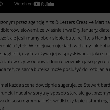
zonym przez agencję Arts & Letters Creative Martha
odbiorców słowami, że właśnie trwa Dry January, dlate
dużo”, ale jeśli mamy obok siebie butelkę Tito’s Han
zrobić użytek. W kolejnych ujęciach widzimy, jak boh
spaghetti, czy też używa jej w spryskiwaczu jako śr
a butów czy w odpowiednim dozowniku jako płyn do 
da też, że sama butelka może posłużyć do rozbijania 
emal każda scena dowcipnie sugeruje, że Stewart bar
trunek i nadal w sprytny sposób stara się go „przemy
ewa do sosu ogromną ilość wódki czy łapie ustami mgie
a).