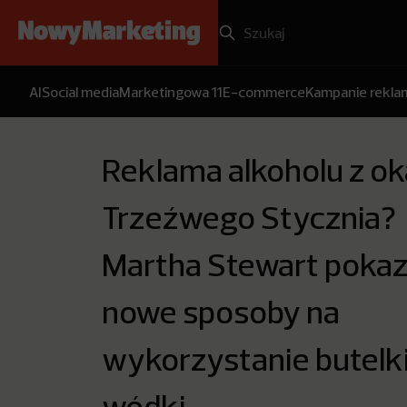
AI
Social media
Marketingowa 11
E-commerce
Kampanie rekl
Reklama alkoholu z ok
Trzeźwego Stycznia?
Martha Stewart pokaz
nowe sposoby na
wykorzystanie butelk
wódki