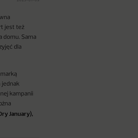
awna
 jest też
ia domu. Sama
zyjęć dla
t marką
m jednak
jnej kampanii
ożna
ry January),