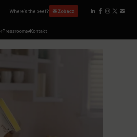
Where's the beef?
Zobacz
r
Pressroom
@Kontakt