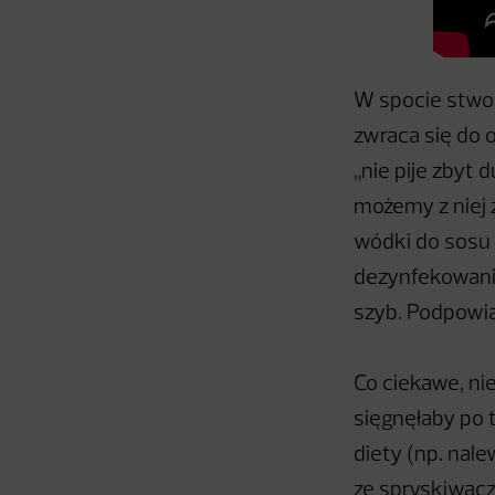
W spocie stwor
zwraca się do 
„nie pije zbyt 
możemy z niej 
wódki do sosu 
dezynfekowani
szyb. Podpowia
Co ciekawe, ni
sięgnęłaby po 
diety (np. nal
ze spryskiwacz