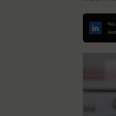
Na L
Jes