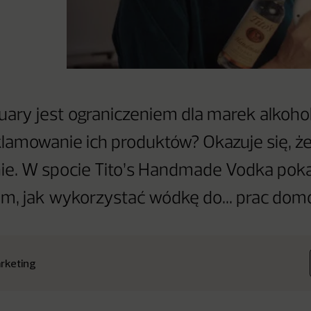
uary jest ograniczeniem dla marek alkohol
klamowanie ich produktów? Okazuje się, ż
nie. W spocie Tito’s Handmade Vodka pok
, jak wykorzystać wódkę do... prac dom
rketing