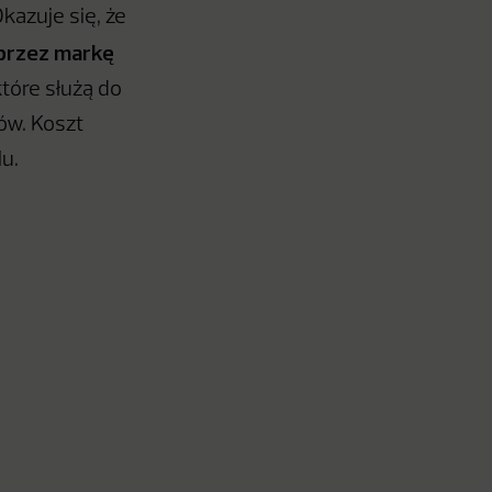
kazuje się, że
 przez markę
tóre służą do
ów. Koszt
lu.