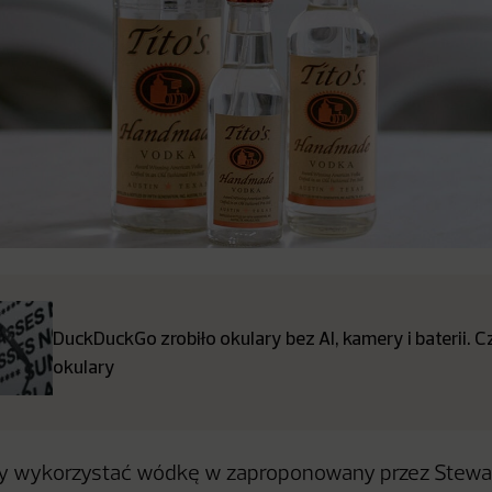
DuckDuckGo zrobiło okulary bez AI, kamery i baterii. 
okulary
by wykorzystać wódkę w zaproponowany przez Stewa