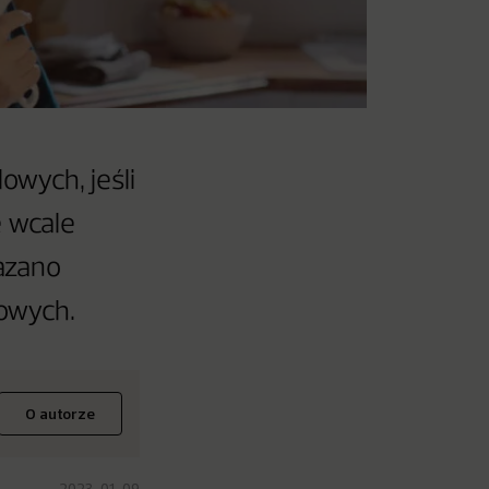
owych, jeśli
e wcale
azano
owych.
O autorze
2023-01-09