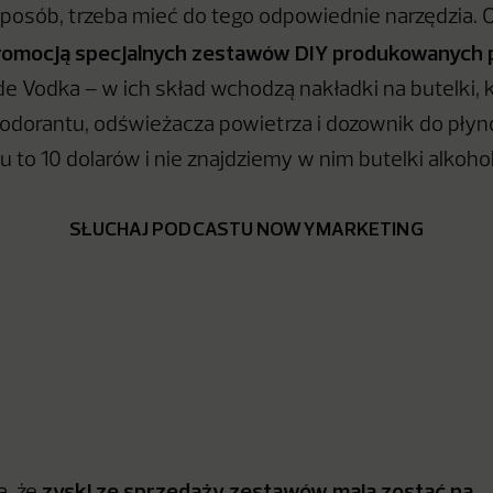
posób, trzeba mieć do tego odpowiednie narzędzia. O
promocją specjalnych zestawów DIY produkowanych
e Vodka – w ich skład wchodzą nakładki na butelki, k
odorantu, odświeżacza powietrza i dozownik do płyn
 to 10 dolarów i nie znajdziemy w nim butelki alkoho
SŁUCHAJ PODCASTU NOWYMARKETING
zyski ze sprzedaży zestawów mają zostać na
a, że