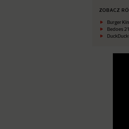
ZOBACZ R
Burger Ki
Bedoes 21
DuckDuckGo