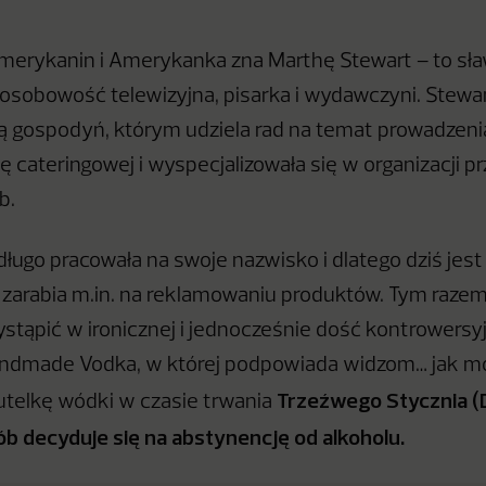
merykanin i Amerykanka zna Marthę Stewart – to sł
sobowość telewizyjna, pisarka i wydawczyni. Stewart
ą gospodyń, którym udziela rad na temat prowadzen
ę cateringowej i wyspecjalizowała się w organizacji pr
b.
ugo pracowała na swoje nazwisko i dlatego dziś jes
a zarabia m.in. na reklamowaniu produktów. Tym raze
stąpić w ironicznej i jednocześnie dość kontrowersy
Handmade Vodka, w której podpowiada widzom… jak m
Trzeźwego Stycznia (D
telkę wódki w czasie trwania
ób decyduje się na abstynencję od alkoholu.