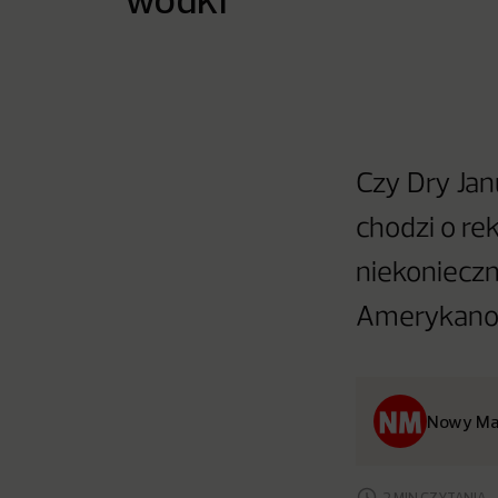
Czy Dry Jan
chodzi o re
niekoniecz
Amerykanom
Nowy Ma
2 MIN CZYTANIA