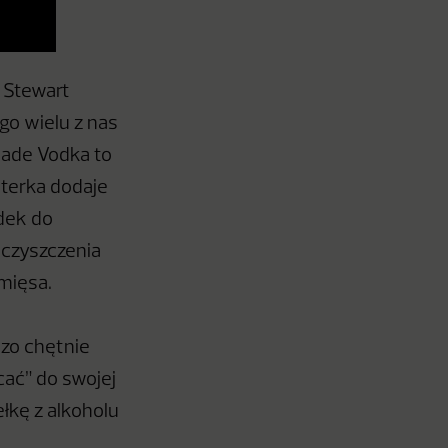
 Stewart
go wielu z nas
dmade Vodka to
aterka dodaje
odek do
czyszczenia
mięsa.
dzo chętnie
cać” do swojej
łkę z alkoholu