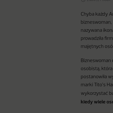
Chyba każdy A
bizneswoman, o
nazywana ikon
prowadziła firm
majętnych osó
Bizneswoman dł
osobistą, któr
postanowiła wy
marki Tito’s 
wykorzystać bu
kiedy wiele os