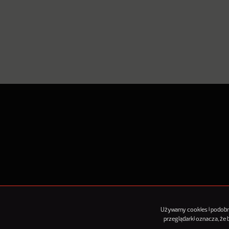
O Nowy
Używamy cookies i podobnyc
przeglądarki oznacza, że