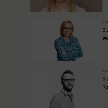
31.
5 
Wa
24.
5 
Ro