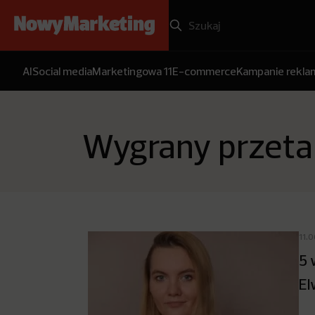
AI
Social media
Marketingowa 11
E-commerce
Kampanie rekl
Wygrany przeta
11.
5 
El