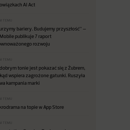
owiązkach AI Act
NI TEMU
urzymy bariery. Budujemy przyszłość” –
Mobile publikuje 7 raport
ównoważonego rozwoju
NI TEMU
dobrym tonie jest pokazać się z Żubrem,
kąd wspiera zagrożone gatunki. Ruszyła
wa kampania marki
NI TEMU
krodrama na topie w App Store
NI TEMU