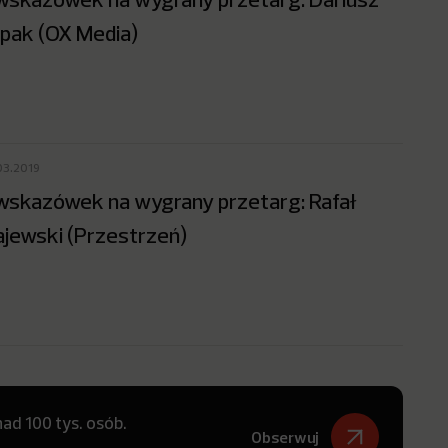
pak (OX Media)
03.2019
wskazówek na wygrany przetarg: Rafał
jewski (Przestrzeń)
ad 100 tys. osób.
Obserwuj