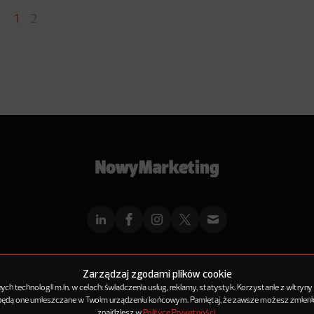
1
2
mMarketingu
Reklama
Kontakt
Polityka Prywatności
Kanał RSS
Mapa ar
Zarządzaj zgodami plików cookie
h technologii m.in. w celach: świadczenia usług, reklamy, statystyk. Korzystanie z witryny
 będą one umieszczane w Twoim urządzeniu końcowym. Pamiętaj, że zawsze możesz zmienić
© 2012-2025
NowyMarketing jest marką 143Media Sp. z o.o.
znajdziesz w
Polityce Prywatności
.