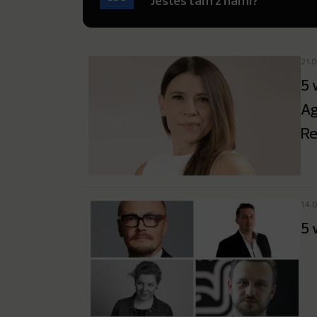
Jesteś tam z nami?
21.
5 
Ag
Re
14.
5 