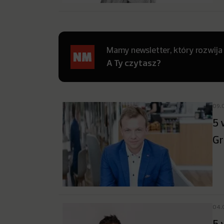
Mamy newsletter, który rozwija
A Ty czytasz?
09.
5 
Gr
04.
5 