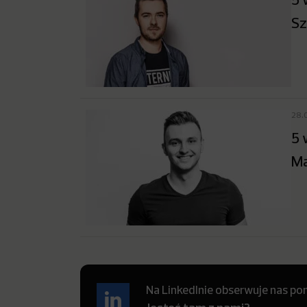
Sz
28.
5 
Ma
Na LinkedInie obserwuje nas pon