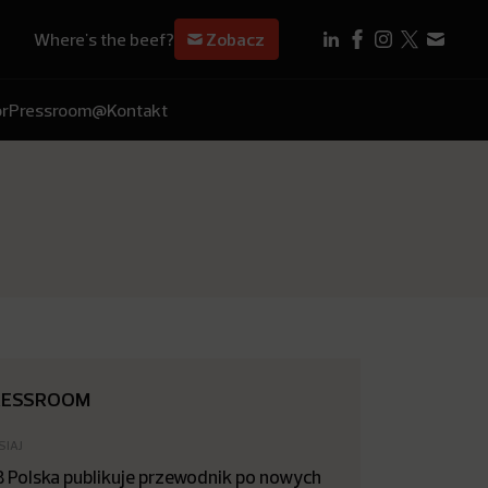
Where's the beef?
Zobacz
r
Pressroom
@Kontakt
RESSROOM
SIAJ
B Polska publikuje przewodnik po nowych