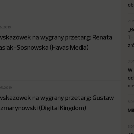
ob
2 D
05.2019
„B
wskazówek na wygrany przetarg: Renata
T-
zr
siak-Sosnowska (Havas Media)
3 D
W 
od
no
05.2019
wskazówek na wygrany przetarg: Gustaw
3 D
zmarynowski (Digital Kingdom)
Mi
3 D