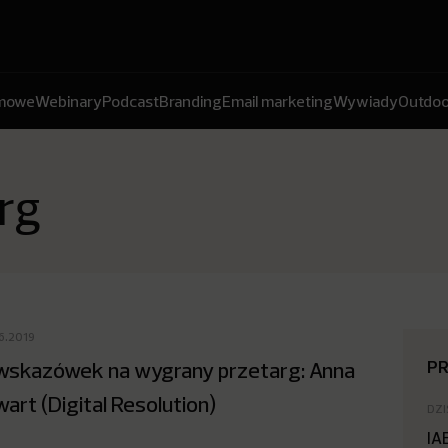
amowe
Webinary
Podcast
Branding
Email marketing
Wywiady
Outdoo
rg
06.2019
P
wskazówek na wygrany przetarg: Anna
wart (Digital Resolution)
DZI
IA