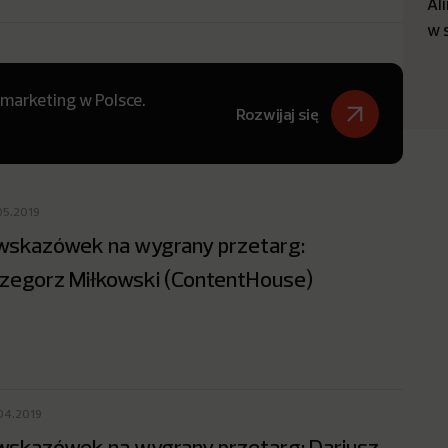
Al
w 
 marketing w Polsce.
Rozwijaj się
05.2019
wskazówek na wygrany przetarg:
zegorz Miłkowski (ContentHouse)
04.2019
wskazówek na wygrany przetarg: Dariusz