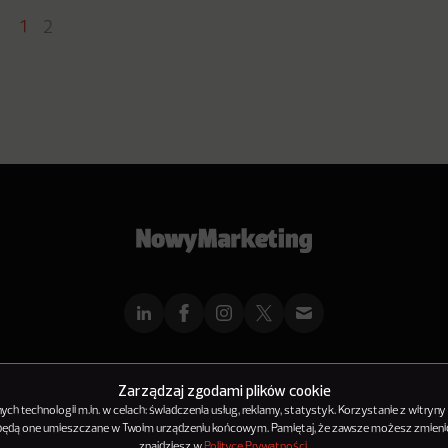
1
2
mMarketingu
Reklama
Kontakt
Polityka Prywatności
Kanał RSS
Mapa ar
Zarządzaj zgodami plików cookie
h technologii m.in. w celach: świadczenia usług, reklamy, statystyk. Korzystanie z witryny
 będą one umieszczane w Twoim urządzeniu końcowym. Pamiętaj, że zawsze możesz zmienić
© 2012-2025
NowyMarketing jest marką 143Media Sp. z o.o.
znajdziesz w
Polityce Prywatności
.