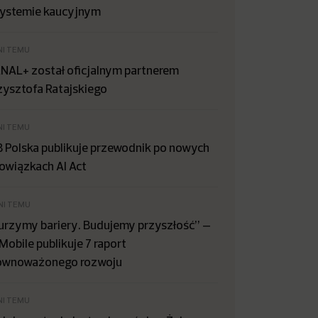
systemie kaucyjnym
NI TEMU
NAL+ został oficjalnym partnerem
zysztofa Ratajskiego
NI TEMU
B Polska publikuje przewodnik po nowych
owiązkach AI Act
NI TEMU
urzymy bariery. Budujemy przyszłość” –
Mobile publikuje 7 raport
ównoważonego rozwoju
NI TEMU