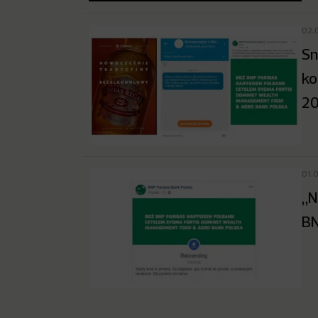
02.
Sn
ko
20
01.
„N
BN