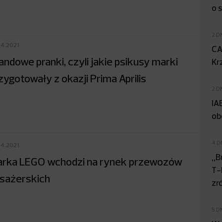
o 
2 D
04.2021
CA
andowe pranki, czyli jakie psikusy marki
Kr
zygotowały z okazji Prima Aprilis
2 D
IA
ob
4 D
04.2021
„B
rka LEGO wchodzi na rynek przewozów
T-
sażerskich
zr
5 D