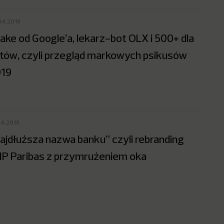
04.2019
ake od Google’a, lekarz-bot OLX i 500+ dla
tów, czyli przegląd markowych psikusów
19
04.2019
ajdłuższa nazwa banku” czyli rebranding
P Paribas z przymrużeniem oka