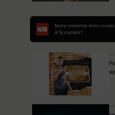
Mamy newsletter, który rozwija
A Ty czytasz?
01.
Pu
wp
31.
Vo