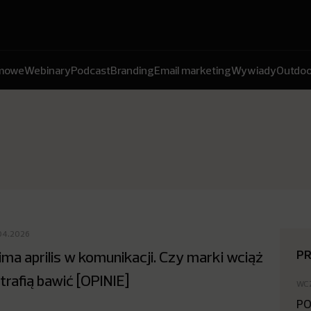
amowe
Webinary
Podcast
Branding
Email marketing
Wywiady
Outdoo
04.2026
P
ima aprilis w komunikacji. Czy marki wciąż
trafią bawić [OPINIE]
WC
PO