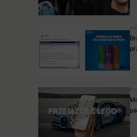
01.
Br
pr
01.
Ma
pa