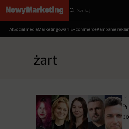
AI
Social media
Marketingowa 11
E-commerce
Kampanie rekl
żart
02.
Pr
po