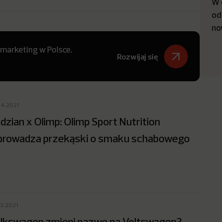
W 
od
no
 marketing w Polsce.
Rozwijaj się
04.2021
dzian x Olimp: Olimp Sport Nutrition
rowadza przekąski o smaku schabowego
03.2021
lkswagen zmieni nazwę na Voltswagen?