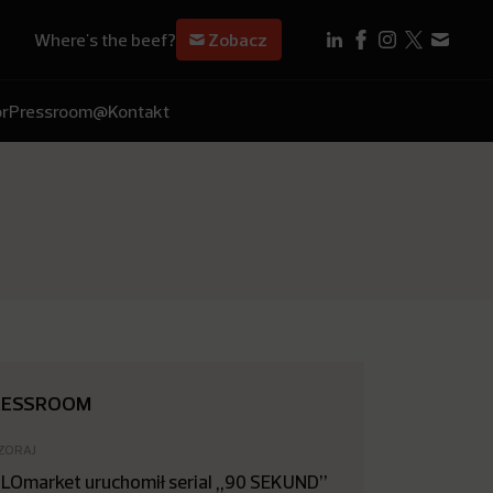
Where's the beef?
Zobacz
r
Pressroom
@Kontakt
RESSROOM
ZORAJ
LOmarket uruchomił serial „90 SEKUND”