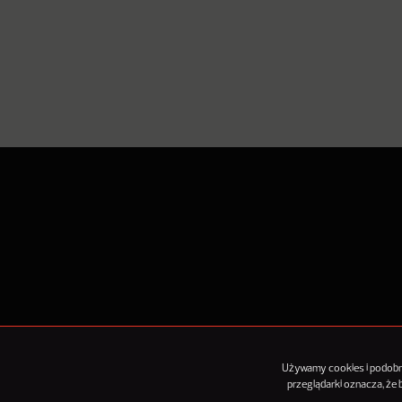
O Nowy
Używamy cookies i podobnyc
przeglądarki oznacza, że