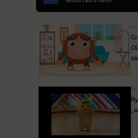
Jesteś tam z nami?
01.
Gr
OL
si
09.
Ry
„w