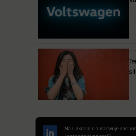
17.1
Te
si
Na LinkedInie obserwuje nas pon