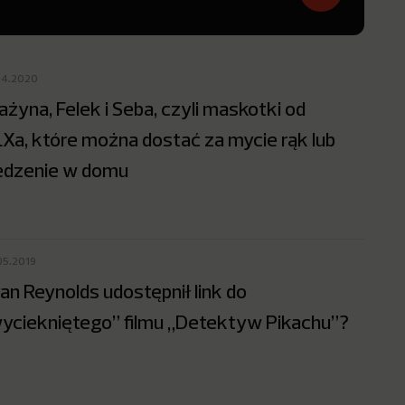
04.2020
ażyna, Felek i Seba, czyli maskotki od
Xa, które można dostać za mycie rąk lub
edzenie w domu
05.2019
an Reynolds udostępnił link do
yciekniętego” filmu „Detektyw Pikachu”?