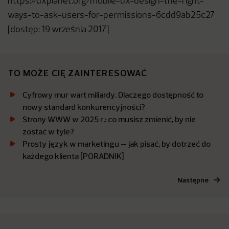
https://uxplanet.org/mobile-ux-design-the-right-
ways-to-ask-users-for-permissions-6cdd9ab25c27
[dostęp: 19 września 2017]
TO MOŻE CIĘ ZAINTERESOWAĆ
Cyfrowy mur wart miliardy. Dlaczego dostępność to
nowy standard konkurencyjności?
Strony WWW w 2025 r.: co musisz zmienić, by nie
zostać w tyle?
Prosty język w marketingu – jak pisać, by dotrzeć do
każdego klienta [PORADNIK]
Następne