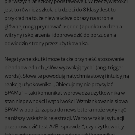
pierwszych lat szkoły podstawowej). W rzeczywistości
jest to również szkoła dla dzieci do 8 klasy. Jest to
przykład na to, że niewłaściwe obrazy na stronie
głównej mogą prymować błędne (z punktu widzenia
witryny) skojarzenia i doprowadzić do porzucenia
odwiedzin strony przez użytkownika.
Negatywne skutki może także przynieść stosowanie
nieodpowiednich „słów wyzwalających” (ang. trigger
words). Słowa te powodują natychmiastową i intuicyjną
reakcję użytkownika. „Obiecujemy nie przysyłać
SPAMu” – taki komunikat wprowadza użytkownika w
stan niepewności i wątpliwości. Wzmiankowanie słowa
SPAM w pobliżu zapisu do newslettera może wpłynąć
na niższy wskaźnik rejestracji. Warto w takiej sytuacji
przeprowadzić test A/B i sprawdzić, czy użytkownicy