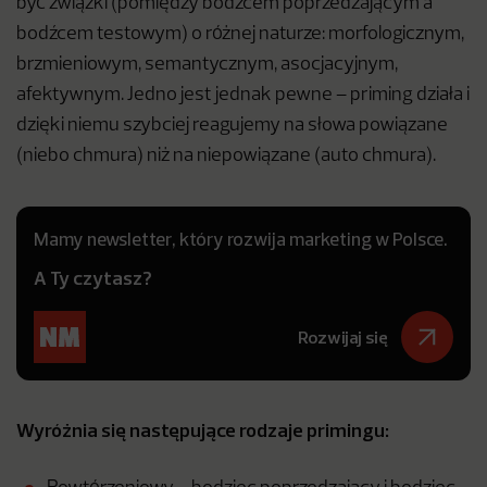
być związki (pomiędzy bodźcem poprzedzającym a
bodźcem testowym) o różnej naturze: morfologicznym,
brzmieniowym, semantycznym, asocjacyjnym,
afektywnym. Jedno jest jednak pewne – priming działa i
dzięki niemu szybciej reagujemy na słowa powiązane
(niebo chmura) niż na niepowiązane (auto chmura).
Mamy newsletter, który rozwija marketing w Polsce.
A Ty czytasz?
Rozwijaj się
Wyróżnia się następujące rodzaje primingu: