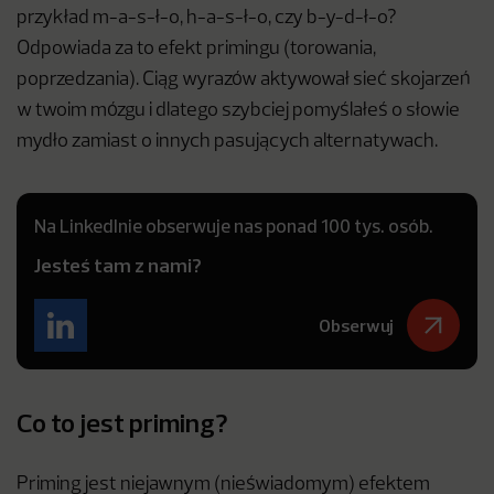
przykład m-a-s-ł-o, h-a-s-ł-o, czy b-y-d-ł-o?
Odpowiada za to efekt primingu (torowania,
poprzedzania). Ciąg wyrazów aktywował sieć skojarzeń
w twoim mózgu i dlatego szybciej pomyślałeś o słowie
mydło zamiast o innych pasujących alternatywach.
Na LinkedInie obserwuje nas ponad 100 tys. osób.
Jesteś tam z nami?
Obserwuj
Co to jest priming?
Priming jest niejawnym (nieświadomym) efektem