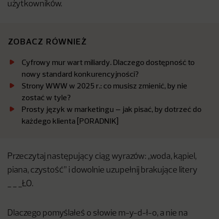
użytkowników.
ZOBACZ RÓWNIEŻ
Cyfrowy mur wart miliardy. Dlaczego dostępność to
nowy standard konkurencyjności?
Strony WWW w 2025 r.: co musisz zmienić, by nie
zostać w tyle?
Prosty język w marketingu – jak pisać, by dotrzeć do
każdego klienta [PORADNIK]
Przeczytaj następujący ciąg wyrazów: „woda, kąpiel,
piana, czystość” i dowolnie uzupełnij brakujące litery
_ _ _ŁO.
Dlaczego pomyślałeś o słowie m-y-d-ł-o, a nie na