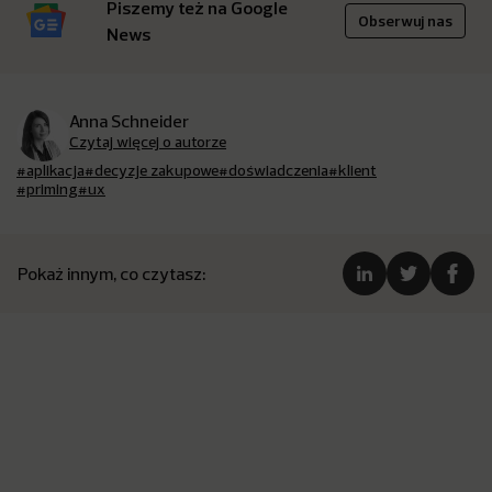
Piszemy też na Google
Obserwuj nas
News
Anna Schneider
Czytaj więcej o autorze
#aplikacja
#decyzje zakupowe
#doświadczenia
#klient
#priming
#ux
Pokaż innym, co czytasz: