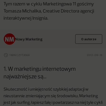
Tym razem w cyklu Marketingowa 11 gościmy
Tomasza Michalika, Creative Directora agencji
interaktywnej Insignia.
Nowy Marketing
O autorze
1 MIN CZYTANIA
2012-08-16
1. W marketingu internetowym
najważniejsze są…
Skuteczność i umiejętność szybkiej adaptacji w
nieustannie zmieniającym się środowisku. Marketing
jest jak surfing, łapiesz falę i powtarzasz na niej tyle cykli