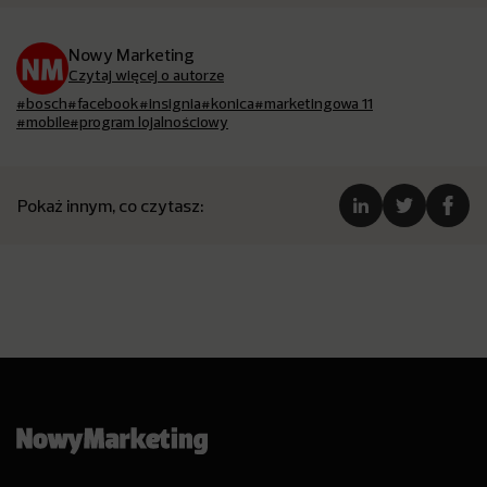
Nowy Marketing
Czytaj więcej o autorze
#bosch
#facebook
#insignia
#konica
#marketingowa 11
#mobile
#program lojalnościowy
Pokaż innym, co czytasz: