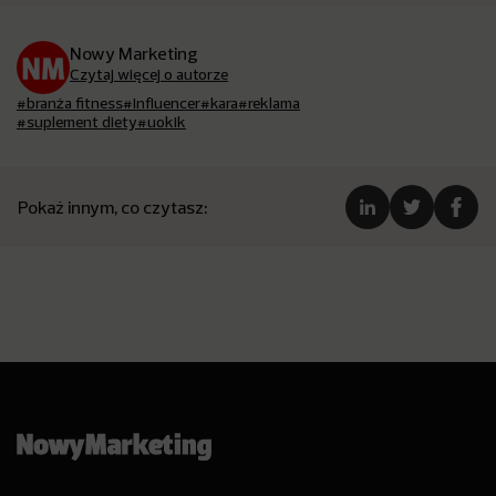
Nowy Marketing
Czytaj więcej o autorze
#branża fitness
#influencer
#kara
#reklama
#suplement diety
#uokik
Pokaż innym, co czytasz: