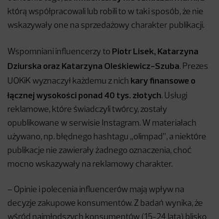
którą współpracowali lub robili to w taki sposób, że nie
wskazywały one na sprzedażowy charakter publikacji.
Piotr Lisek, Katarzyna
Wspomniani influencerzy to
Dziurska oraz Katarzyna Oleśkiewicz-Szuba
. Prezes
kary finansowe o
UOKiK wyznaczył każdemu z nich
łącznej wysokości ponad 40 tys. złotych
. Usługi
reklamowe, które świadczyli twórcy, zostały
opublikowane w serwisie Instagram. W materiałach
używano, np. błędnego hashtagu „olimpad”, a niektóre
publikacje nie zawierały żadnego oznaczenia, choć
mocno wskazywały na reklamowy charakter.
– Opinie i polecenia influencerów mają wpływ na
decyzje zakupowe konsumentów. Z badań wynika, że
wśród najmłodszych konsumentów (15-24 lata) blisko