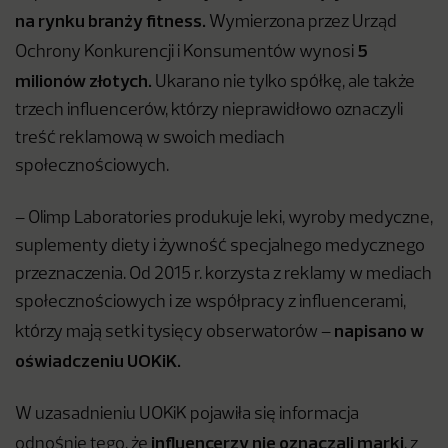
na rynku branży fitness.
Wymierzona przez Urząd
5
Ochrony Konkurencji i Konsumentów wynosi
milionów złotych.
Ukarano nie tylko spółkę, ale także
trzech influencerów, którzy nieprawidłowo oznaczyli
treść reklamową w swoich mediach
społecznościowych.
– Olimp Laboratories produkuje leki, wyroby medyczne,
suplementy diety i żywność specjalnego medycznego
przeznaczenia. Od 2015 r. korzysta z reklamy w mediach
społecznościowych i ze współpracy z influencerami,
napisano w
którzy mają setki tysięcy obserwatorów –
oświadczeniu UOKiK.
W uzasadnieniu UOKiK pojawiła się informacja
influencerzy nie oznaczali marki
odnośnie tego, że
, z