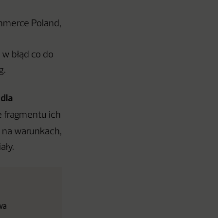
mmerce Poland,
w błąd co do
g.
 dla
e fragmentu ich
ę na warunkach,
ały.
wa