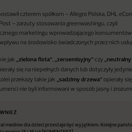
ostawił czterem spółkom – Allegro Polska, DHL eCo
nPost – zarzuty stosowania greenwashingu, czyli
cznego marketingu wprowadzającego konsumentów 
wpływu na środowisko świadczonych przez nich usłu
„zielona flota”
„zeroemisyjny”
„neutralny
kie jak
,
czy
ierały się na niepełnych danych lub dotyczyły jedyni
„sadzimy drzewa”
kolei przekazy takie jak
opierały si
umenci nie byli informowani w sposób jasny i zrozumi
ÓWNIEŻ
al mediów dla dzieci przestaje być wyjątkiem. Kolejne państ
ą granicę 15 i 16 lat [KOMENTARZ]