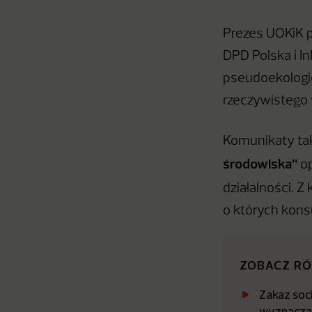
Prezes UOKiK p
DPD Polska i I
pseudoekologi
rzeczywistego 
Komunikaty ta
środowiska”
op
działalności. Z 
o których kons
ZOBACZ R
Zakaz soci
wyznaczaj