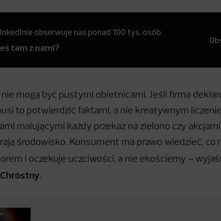
inkedInie obserwuje nas ponad 100 tys. osób.
Ob
teś tam z nami?
 nie mogą być pustymi obietnicami. Jeśli firma deklaru
usi to potwierdzić faktami, a nie kreatywnym liczeni
ami malującymi każdy przekaz na zielono czy akcjami,
rają środowisko. Konsument ma prawo wiedzieć, co 
borem i oczekuje uczciwości, a nie ekościemy – wyja
 Chróstny
.