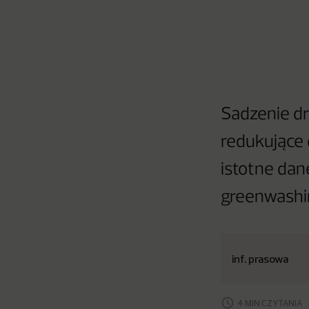
Sadzenie dr
redukujące 
istotne dan
greenwashin
inf. prasowa
4 MIN CZYTANIA