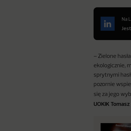
Na L
Jes
– Zielone hasła
ekologicznie, m
sprytnymi hasł
pozornie wspie
się za jego wy
UOKiK Tomasz