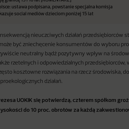
olsce: ustawa podpisana, powstanie specjalna komisja
kazuje social mediów dzieciom poniżej 15 lat
nsekwencją nieuczciwych działań przedsiębiorców s
może być zniechęcenie konsumentów do wyboru pro
zywiście neutralny bądź pozytywny wpływ na środow
akże rzetelnych i odpowiedzialnych przedsiębiorców,
często kosztowne rozwiązania na rzecz środowiska, d
roekologicznych działań.
Prezesa UOKiK się potwierdzą, czterem spółkom groż
ysokości do 10 proc. obrotów za każdą zakwestion