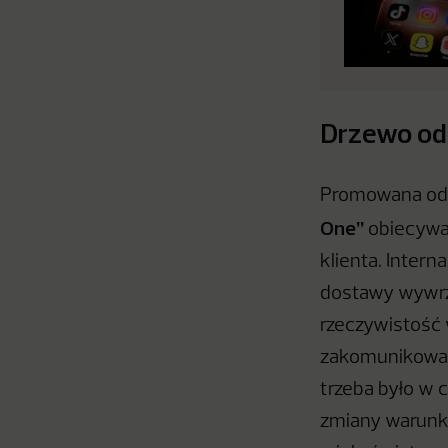
Drzewo od 
Promowana od 
One”
obiecywał
klienta. Intern
dostawy wywrze
rzeczywistość 
zakomunikowany
trzeba było w 
zmiany warunkó