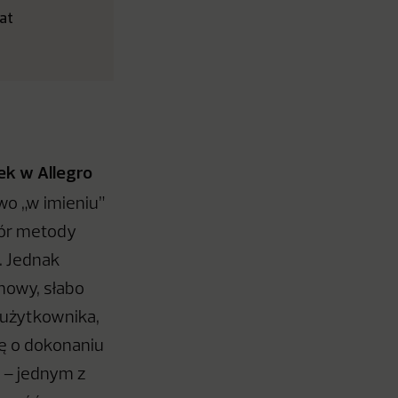
lat
ek w Allegro
wo „w imieniu”
ybór metody
. Jednak
nowy, słabo
 użytkownika,
ję o dokonaniu
 – jednym z