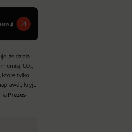
serwuj
je, że działa
em emisji CO₂,
 które tylko
naprawdę kryje
Prezes
śnia