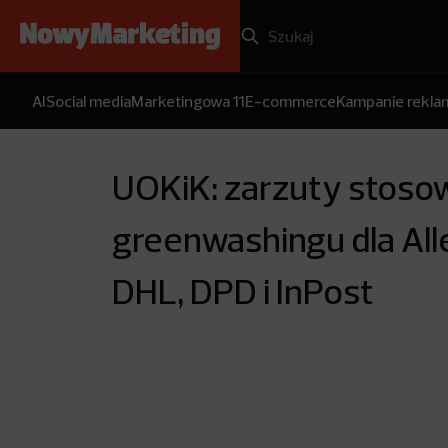
AI
Social media
Marketingowa 11
E-commerce
Kampanie rekl
UOKiK: zarzuty stoso
greenwashingu dla All
DHL, DPD i InPost