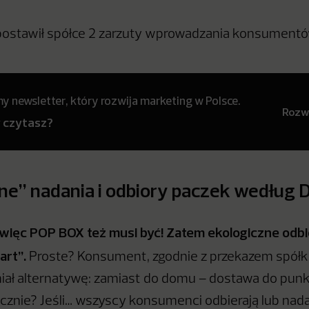
postawił spółce 2 zarzuty wprowadzania konsumentó
 newsletter, który rozwija marketing w Polsce.
Rozwi
y czytasz?
ne” nadania i odbiory paczek według 
 więc POP BOX też musi być! Zatem ekologiczne odb
art”.
Proste? Konsument, zgodnie z przekazem spółki,
miał alternatywę: zamiast do domu – dostawa do punk
icznie? Jeśli… wszyscy konsumenci odbierają lub nada