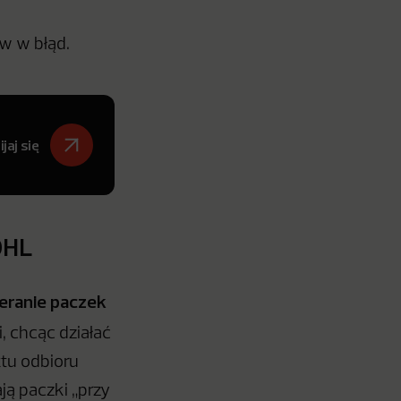
w w błąd.
jaj się
DHL
ieranie paczek
 chcąc działać
tu odbioru
ją paczki „przy