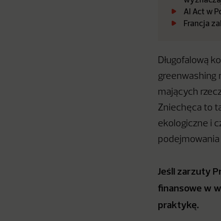
AI Act w P
Francja za
Długofalową ko
greenwashing 
mających rzec
Zniechęca to t
ekologiczne i 
podejmowania p
Jeśli zarzuty 
finansowe w w
praktykę.