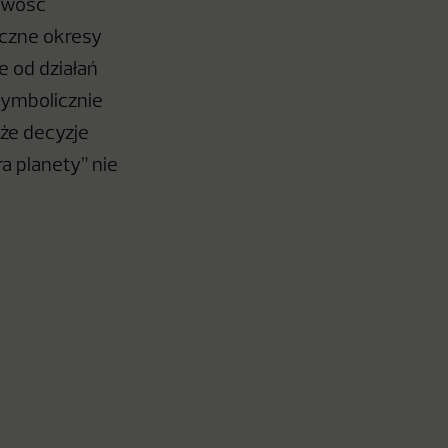
iwość
aczne okresy
e od działań
ymbolicznie
 że decyzje
 planety” nie