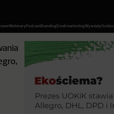
amowe
Webinary
Podcast
Branding
Email marketing
Wywiady
Outdoo
wania
egro,