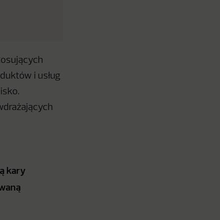
tosujących
duktów i usług
isko.
 wdrażających
o
ą kary
owaną