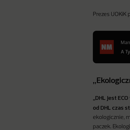
Prezes UOKiK 
Mamy
A T
„Ekologicz
„DHL jest ECO
od DHL czas st
ekologicznie, 
paczek. Ekolog