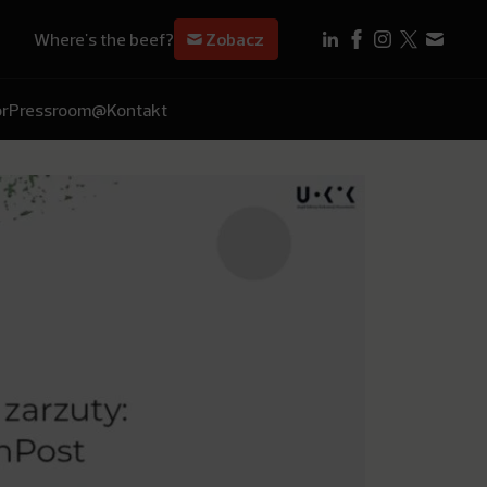
Where's the beef?
Zobacz
r
Pressroom
@Kontakt