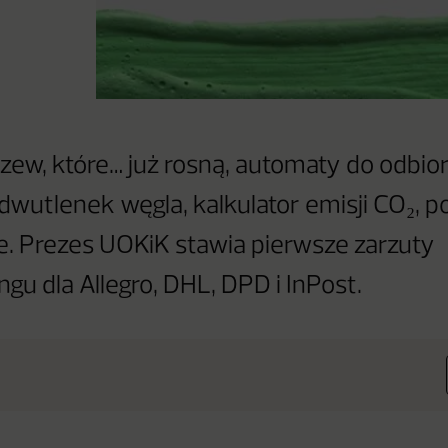
zew, które… już rosną, automaty do odbio
dwutlenek węgla, kalkulator emisji CO₂, p
e. Prezes UOKiK stawia pierwsze zarzuty
gu dla Allegro, DHL, DPD i InPost.