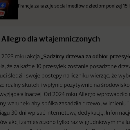
Francja zakazuje social mediów dzieciom poniżej 15 
Allegro dla wtajemniczonych
„Sadzimy drzewa za odbiór przesył
2023 roku akcja
a, że za każde 10 przesyłek zostanie posadzone drze
auci śledzili swoje postępy na liczniku wierząc, że w
 realny skutek i wpłynie pozytywnie na środowisko
wyglądała inaczej. Od 2024 roku Allegro wprowadziło 
 warunek: aby spółka zasadziła drzewo „w imieniu”
ciągu 30 dni wpisać internetową dedykację. Informac
w akcji zamieszczono tylko raz w grudniowym mailu