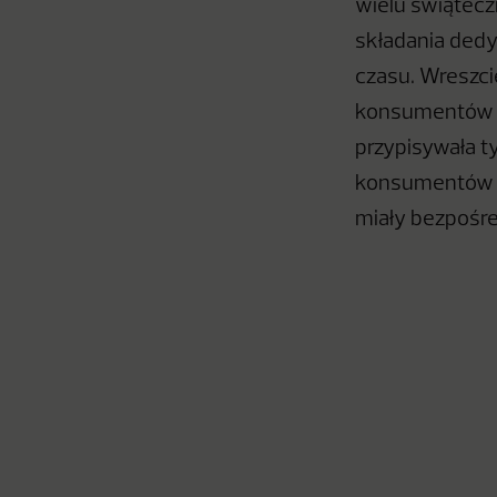
wielu świątec
składania dedy
czasu. Wreszci
konsumentów w
przypisywała ty
konsumentów d
miały bezpośr