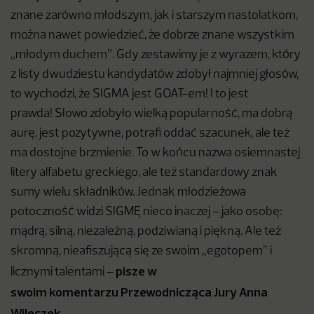
znane zarówno młodszym, jak i starszym nastolatkom,
można nawet powiedzieć, że dobrze znane wszystkim
„młodym duchem”. Gdy zestawimy je z wyrazem, który
z listy dwudziestu kandydatów zdobył najmniej głosów,
to wychodzi, że SIGMA jest GOAT-em! I to jest
prawda! Słowo zdobyło wielką popularność, ma dobrą
aurę, jest pozytywne, potrafi oddać szacunek, ale też
ma dostojne brzmienie. To w końcu nazwa osiemnastej
litery alfabetu greckiego, ale też standardowy znak
sumy wielu składników. Jednak młodzieżowa
potoczność widzi SIGMĘ nieco inaczej – jako osobę:
mądrą, silną, niezależną, podziwianą i piękną. Ale też
skromną, nieafiszującą się ze swoim „egotopem” i
pisze w
licznymi talentami –
swoim komentarzu Przewodnicząca Jury Anna
Wileczek.