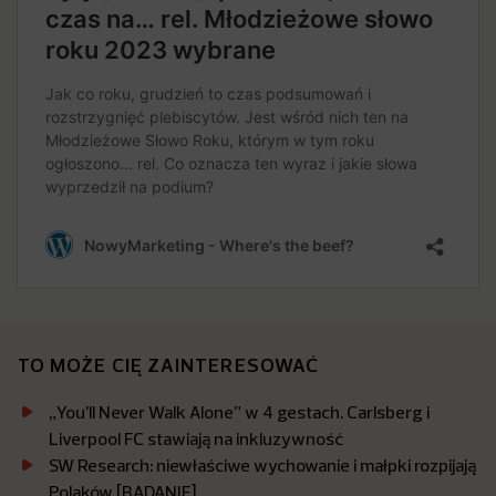
TO MOŻE CIĘ ZAINTERESOWAĆ
„You’ll Never Walk Alone” w 4 gestach. Carlsberg i
Liverpool FC stawiają na inkluzywność
SW Research: niewłaściwe wychowanie i małpki rozpijają
Polaków [BADANIE]