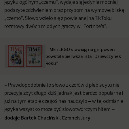
języku ogólnym „czemu”, wydaje się jedynie mocniej
podszyte zdziwieniem oraz przypomina wymowę bliską
„czemo”. Słowo wzięło się z powielanej na TikToku
rozmowy dwóch młodych graczy w „Fortnite’a”.
TIME i LEGO stawiają na girl power:
powstała pierwsza lista „Dziewczynek
Roku”
– Prawdopodobnie to słowo z czołówki plebiscytu nie
przeżyje zbyt długo, dziś jednak jest bardzo popularne i
już na tym etapie czegoś nas nauczyło – w tej odmianie
języka wszystko może być słowotwórczym hitem
–
dodaje Bartek Chaciński, Członek Jury.