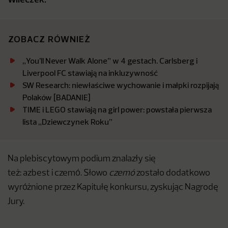
ZOBACZ RÓWNIEŻ
„You’ll Never Walk Alone” w 4 gestach. Carlsberg i
Liverpool FC stawiają na inkluzywność
SW Research: niewłaściwe wychowanie i małpki rozpijają
Polaków [BADANIE]
TIME i LEGO stawiają na girl power: powstała pierwsza
lista „Dziewczynek Roku”
Na plebiscytowym podium znalazły się
też: azbest i czemó. Słowo
czemó
zostało dodatkowo
wyróżnione przez Kapitułę konkursu, zyskując Nagrodę
Jury.