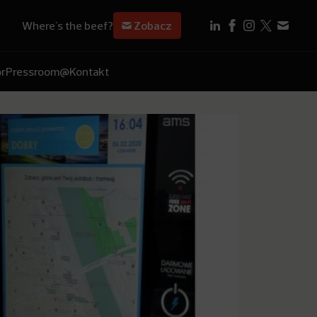
Where's the beef?
Zobacz
r
Pressroom
@Kontakt