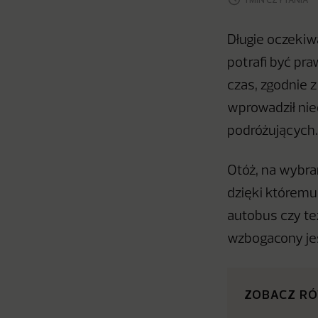
Długie oczekiw
potrafi być pr
czas, zgodnie 
wprowadził nie
podróżujących
Otóż, na wybra
dzięki któremu
autobus czy te
wzbogacony jes
ZOBACZ R