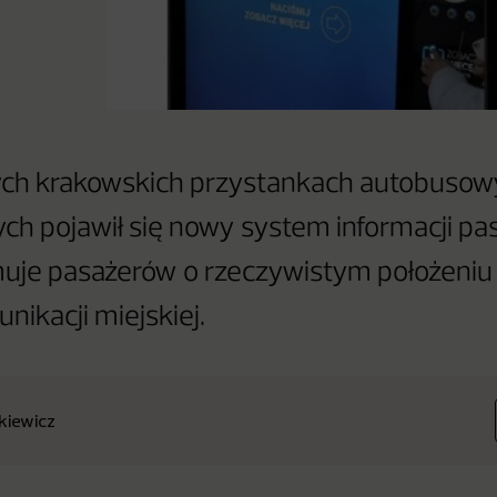
ch krakowskich przystankach autobusowy
h pojawił się nowy system informacji pas
rmuje pasażerów o rzeczywistym położeni
nikacji miejskiej.
nkiewicz