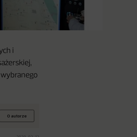
ch i
ażerskiej,
u wybranego
O autorze
2020-02-12