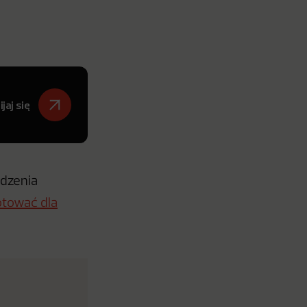
jaj się
ądzenia
otować dla