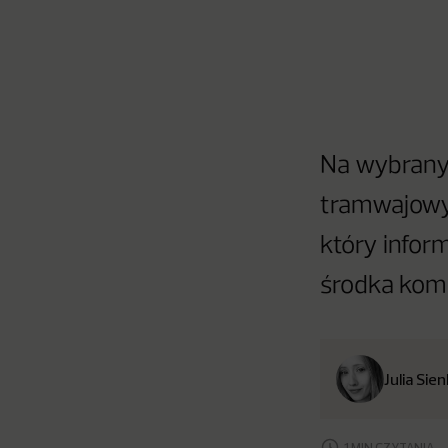
Na wybrany
tramwajowyc
który info
środka komu
Julia Sie
1 MIN CZYTANIA