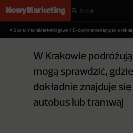
AI
Social media
Marketingowa 11
E-commerce
Kampanie rekl
W Krakowie podróżuj
mogą sprawdzić, gdzi
dokładnie znajduje się
autobus lub tramwaj