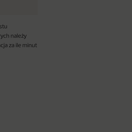
stu
rych należy
ja za ile minut