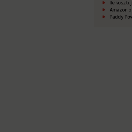
Ile koszt
Amazon ot
Paddy Pow