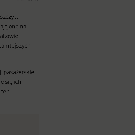
szczytu,
żają one na
rakowie
 tamtejszych
 pasażerskiej,
e się ich
 ten