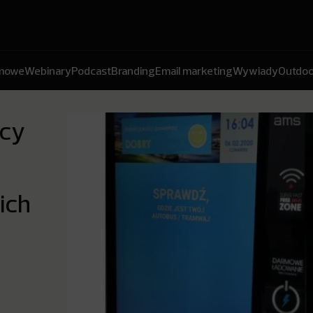
amowe
Webinary
Podcast
Branding
Email marketing
Wywiady
Outdoo
ący
e
 ich