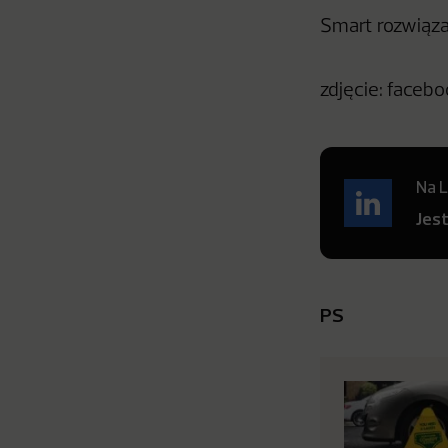
Smart rozwiąza
zdjęcie: faceb
Na L
Jes
PS