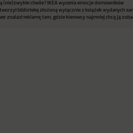
ują (nie)zwykłe chwile? IKEA wycenia emocje domowników
worzył bibliotekę złożoną wyłącznie z książek wydanych sa
er znalazł reklamę tam, gdzie kierowcy najmniej chcą ją zob