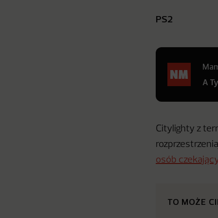
PS2
Mamy
A T
Citylighty z t
rozprzestrzeni
osób czekający
TO MOŻE C