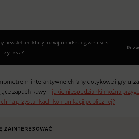
 newsletter, który rozwija marketing w Polsce.
Rozwi
y czytasz?
ermometrem, interaktywne ekrany dotykowe i gry, urz
ające zapach kawy –
jakie niespodzianki można przyg
ch na przystankach komunikacji publicznej?
IĘ ZAINTERESOWAĆ