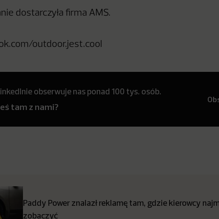
nie dostarczyła firma AMS.
ook.com/outdoor.jest.cool
inkedInie obserwuje nas ponad 100 tys. osób.
Ob
teś tam z nami?
Paddy Power znalazł reklamę tam, gdzie kierowcy najmn
zobaczyć