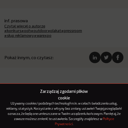
inf. prasowa
Czytaj więcej o autorze
#konkurs
#ooh
#outdoor
#plakat
#pressroom
#słup reklamowy
#warexpo
Pokaż innym, co czytasz:
Zarządzaj zgodami plików
cookie
Używamy cookies i podobnych technologii m.in. w celach: świadczenia usług,
reklamy, statystyk. Korzystanie z witryny bez zmiany ustawień Twojej przeglądarki
oznacza, że będą one umieszczane w Twoim urządzeniu końcowym. Pamiętaj, że
zawsze możesz zmienić te ustawienia. Szczegóły znajdziesz w
Polityce
Prywatności
.