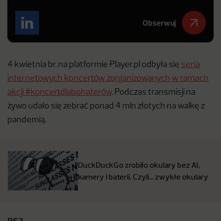
Obserwuj
4 kwietnia br. na platformie Player.pl odbyła się
seria
internetowych koncertów zorganizowanych w ramach
akcji #koncertdlabohaterów
. Podczas transmisji na
żywo udało się zebrać ponad 4 mln złotych na walkę z
pandemią.
DuckDuckGo zrobiło okulary bez AI,
kamery i baterii. Czyli… zwykłe okulary
PS2