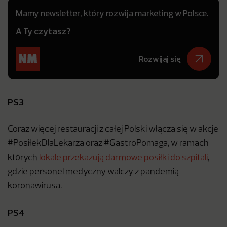
Mamy newsletter, który rozwija marketing w Polsce.
A Ty czytasz?
Rozwijaj się
PS3
Coraz więcej restauracji z całej Polski włącza się w akcje
#PosiłekDlaLekarza oraz #GastroPomaga, w ramach
których
lokale przekazują darmowe posiłki do szpitali
,
gdzie personel medyczny walczy z pandemią
koronawirusa.
PS4