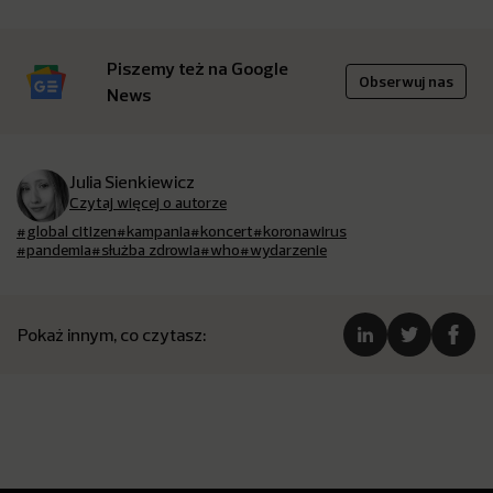
Piszemy też na Google
Obserwuj nas
News
Julia Sienkiewicz
Czytaj więcej o autorze
#global citizen
#kampania
#koncert
#koronawirus
#pandemia
#służba zdrowia
#who
#wydarzenie
Pokaż innym, co czytasz: