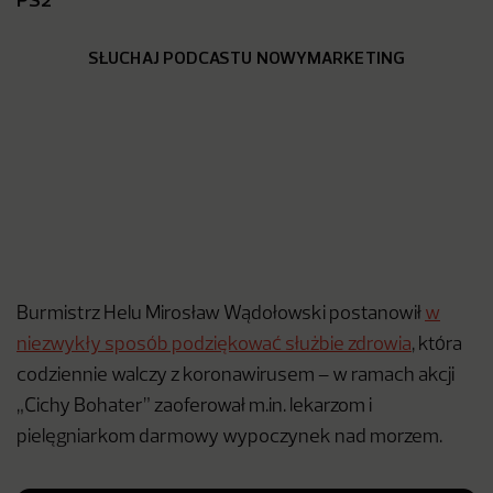
SŁUCHAJ PODCASTU NOWYMARKETING
Burmistrz Helu Mirosław Wądołowski postanowił
w
niezwykły sposób podziękować służbie zdrowia
, która
codziennie walczy z koronawirusem – w ramach akcji
„Cichy Bohater” zaoferował m.in. lekarzom i
pielęgniarkom darmowy wypoczynek nad morzem.