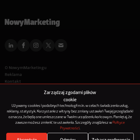
O NowymMarketingu
Reklama
Kontakt
Polityka Prywatności
Zarządzaj zgodami plików
Kanał RSS
cookie
Mapa artykułów
Używamy cookies i podobnych technologii m.in. w celach: świadczenia usług,
reklamy, statystyk. Korzystanie z witryny bez zmiany ustawień Twojej przeglądarki
oznacza, że będą one umieszczane w Twoim urządzeniu końcowym. Pamiętaj, że
© 2012-2025
zawsze możesz zmienić te ustawienia. Szczegóły znajdziesz w
Polityce
NowyMarketing jest marką 143Media Sp. z o.o.
Prywatności
.
Akceptuję
Odmów
Zobacz preferencje