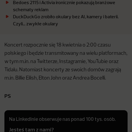
Bedoes 2115 i Activia ironicznie pokazują branżowe
schematy reklam
DuckDuckGo zrobiło okulary bez AI, kamery i baterii.
Czyli… zwykłe okulary
Koncert rozpocznie się 18 kwietnia o 2:00 czasu
polskiego i będzie transmitowany na wielu platformach,
w tym m.in. na Twitterze, Instagramie, YouTubie oraz
Tidalu. Natomiast koncerty ze swoich domów zagrają
m.in. Billie Eilish, Elton John oraz Andrea Bocelli.
PS
Na LinkedInie obserwuje nas ponad 100 tys. osób.
Jesteś tam z nami?