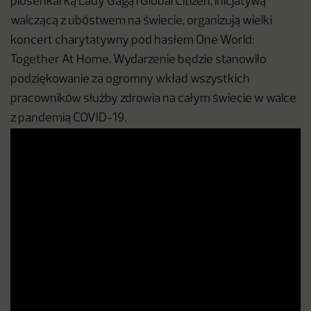
piosenkarką Lady Gagą i Global Citizen, inicjatywą
walczącą z ubóstwem na świecie, organizują wielki
koncert charytatywny pod hasłem One World:
Together At Home. Wydarzenie będzie stanowiło
podziękowanie za ogromny wkład wszystkich
pracowników służby zdrowia na całym świecie w walce
z pandemią COVID-19.