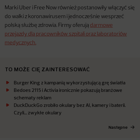
Marki Uber i Free Now również postanowiły włączyć się
do walki z koronawirusem i jednocześnie wesprzeć
polską służbę zdrowia. Firmy oferują
darmowe
przejazdy dla pracowników szpitali oraz laboratoriów
medycznych.
TO MOŻE CIĘ ZAINTERESOWAĆ
Burger King z kampanią wykorzystującą grę światła
Bedoes 2115 i Activia ironicznie pokazują branżowe
schematy reklam
DuckDuckGo zrobiło okulary bez AI, kamery i baterii.
Czyli… zwykłe okulary
Następne