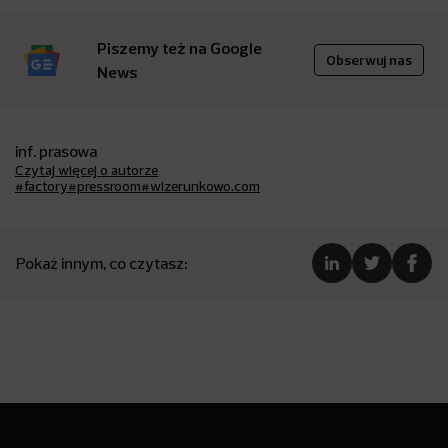
Piszemy też na Google
Obserwuj nas
News
inf. prasowa
Czytaj więcej o autorze
#factory
#pressroom
#wizerunkowo.com
Pokaż innym, co czytasz: