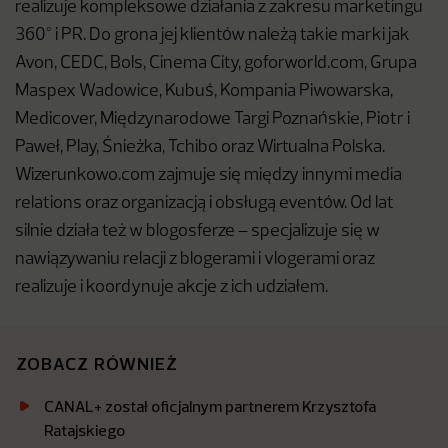
realizuje kompleksowe działania z zakresu marketingu
360° i PR. Do grona jej klientów należą takie marki jak
Avon, CEDC, Bols, Cinema City, goforworld.com, Grupa
Maspex Wadowice, Kubuś, Kompania Piwowarska,
Medicover, Międzynarodowe Targi Poznańskie, Piotr i
Paweł, Play, Śnieżka, Tchibo oraz Wirtualna Polska.
Wizerunkowo.com zajmuje się między innymi media
relations oraz organizacją i obsługą eventów. Od lat
silnie działa też w blogosferze – specjalizuje się w
nawiązywaniu relacji z blogerami i vlogerami oraz
realizuje i koordynuje akcje z ich udziałem.
ZOBACZ RÓWNIEŻ
CANAL+ został oficjalnym partnerem Krzysztofa
Ratajskiego