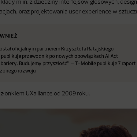
kłady m.in. z dziedziny interfejsów głosowych, desig
cjach, oraz projektowania user experience w sztuczne
ÓWNIEŻ
stał oficjalnym partnerem Krzysztofa Ratajskiego
a publikuje przewodnik po nowych obowiązkach AI Act
bariery. Budujemy przyszłość” – T-Mobile publikuje 7 raport
żonego rozwoju
członkiem UXalliance od 2009 roku.