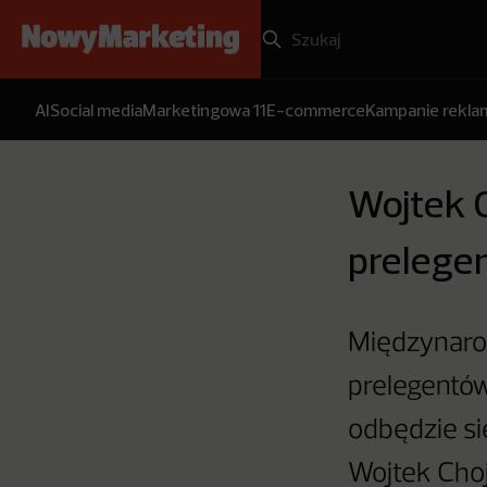
AI
Social media
Marketingowa 11
E-commerce
Kampanie rekl
Wojtek C
prelege
Międzynarod
prelegentów
odbędzie si
Wojtek Choj