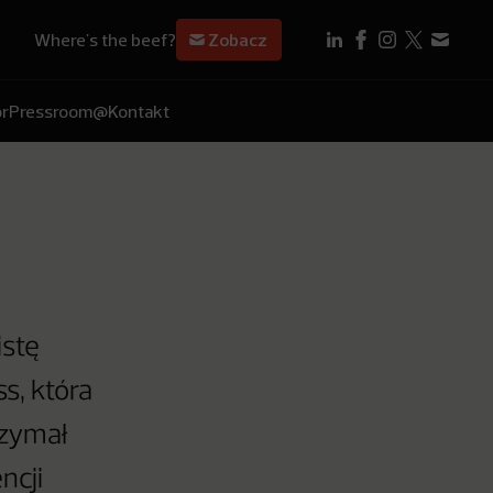
Where's the beef?
Zobacz
r
Pressroom
@Kontakt
istę
s, która
rzymał
ncji