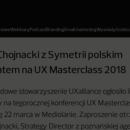
amowe
Webinary
Podcast
Branding
Email marketing
Wywiady
Outdoo
hojnacki z Symetrii polskim
ntem na UX Masterclass 2018
owe stowarzyszenie UXalliance ogłosiło l
 na tegorocznej konferencji UX Masterclas
ę 22 marca w Mediolanie. Zaproszenie ot
nacki, Strategy Director z poznańskiej age