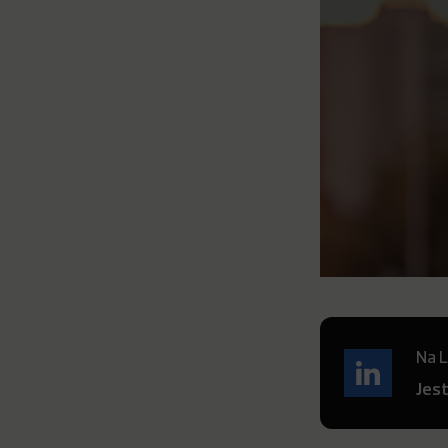
Na L
Jes