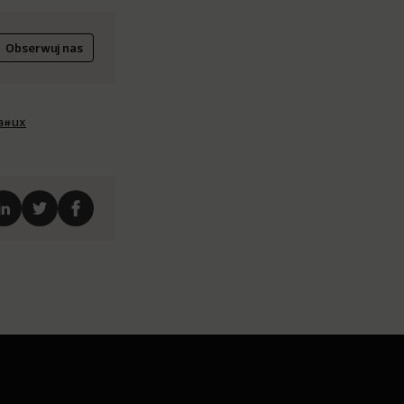
Obserwuj nas
a
#ux