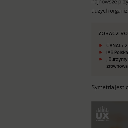
najnowsze przy
dużych organiza
ZOBACZ R
CANAL+ zo
IAB Polsk
„Burzymy 
zrównowa
Symetria jest 