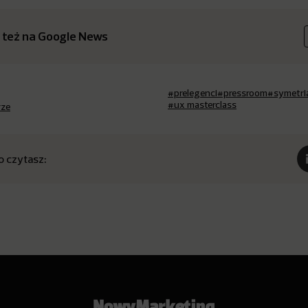
 też na Google News
#prelegenci
#pressroom
#symetri
#ux masterclass
rze
o czytasz: