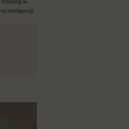
n thinking w
j inteligencji.