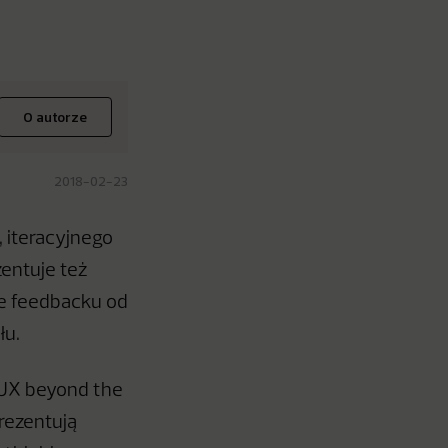
O autorze
2018-02-23
 iteracyjnego
entuje też
ie feedbacku od
łu.
„UX beyond the
rezentują