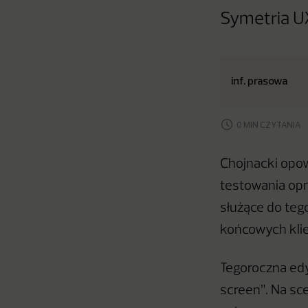
Symetria U
inf. prasowa
0 MIN CZYTANIA
Chojnacki opow
testowania opr
służące do teg
końcowych klie
Tegoroczna edy
screen”. Na sc