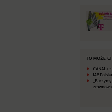
TO MOŻE C
CANAL+ zo
IAB Polsk
„Burzymy 
zrównowa