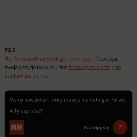
PS 2
Netflix wszedł na rynek gier mobilnych
. Rozwijając
swoją pozycję na rynku gier,
firma ogłosiła przejęcie
studia Night School
.
Mamy newsletter, który rozwija marketing w Polsce.
A Ty czytasz?
Rozwijaj się