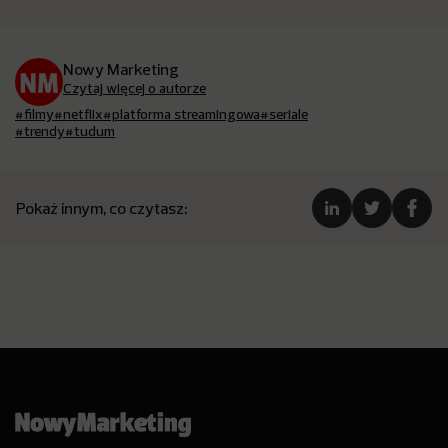
Nowy Marketing
Czytaj więcej o autorze
#filmy
#netflix
#platforma streamingowa
#seriale
#trendy
#tudum
Pokaż innym, co czytasz: