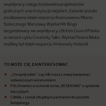
współpracy całego środowiska projektantów
graficznych oraz instytucji miejskich. Zadanie zostało
zrealizowane dzięki wsparciu finansowemu Miasta
Stołecznego Warszawy. Wykład Mr Bingo
zorganizowany we współpracy z British Council Polska
w ramach cyklu Creativity Talks. Wykład Petera Bilaka
możliwy był dzięki wsparciu Ambasady Holandii.
TO MOŻE CIĘ ZAINTERESOWAĆ
„Chrupnij sobie”. Lay’s® rusza z nową kampanią i
odświeżonym wizerunkiem
POLOmarket uruchomił serial „90 SEKUND” o systemie
kaucyjnym
CANAL+ został oficjalnym partnerem Krzysztofa
Ratajskiego