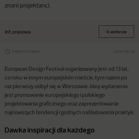
znani projektanci.
inf. prasowa
O autorze
2 MIN CZYTANIA
2019-06-19
European Design Festival organizowany jest od 13 lat,
co roku w innym europejskim mieście, tym razem po
raz pierwszy odbył się w Warszawie. Ideą wydarzenia
jest promowanie europejskiego i polskiego
projektowania graficznego oraz zaprezentowanie
najnowszych tendencji i godnych naśladowania praktyk.
Dawka inspiracji dla każdego