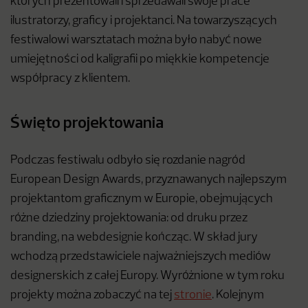
których prezentowali i sprzedawali swoje prace
ilustratorzy, graficy i projektanci. Na towarzyszących
festiwalowi warsztatach można było nabyć nowe
umiejętności od kaligrafii po miękkie kompetencje
współpracy z klientem.
Święto projektowania
Podczas festiwalu odbyło się rozdanie nagród
European Design Awards, przyznawanych najlepszym
projektantom graficznym w Europie, obejmujących
różne dziedziny projektowania: od druku przez
branding, na webdesignie kończąc. W skład jury
wchodzą przedstawiciele najważniejszych mediów
designerskich z całej Europy. Wyróżnione w tym roku
projekty można zobaczyć na tej
stronie
. Kolejnym