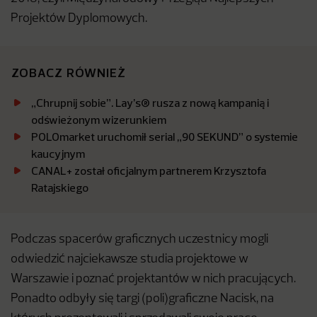
Projektów Dyplomowych.
ZOBACZ RÓWNIEŻ
„Chrupnij sobie”. Lay’s® rusza z nową kampanią i
odświeżonym wizerunkiem
POLOmarket uruchomił serial „90 SEKUND” o systemie
kaucyjnym
CANAL+ został oficjalnym partnerem Krzysztofa
Ratajskiego
Podczas spacerów graficznych uczestnicy mogli
odwiedzić najciekawsze studia projektowe w
Warszawie i poznać projektantów w nich pracujących.
Ponadto odbyły się targi (poli)graficzne Nacisk, na