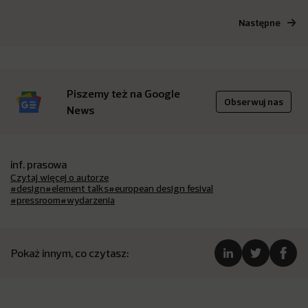
Następne
Piszemy też na Google
Obserwuj nas
News
inf. prasowa
Czytaj więcej o autorze
#design
#element talks
#european design fesival
#pressroom
#wydarzenia
Pokaż innym, co czytasz: