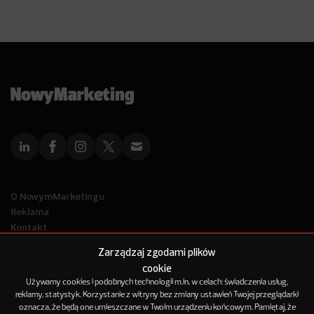
O NowymMarketingu
Reklama
Kontakt
Polityka Prywatności
Zarządzaj zgodami plików
Kanał RSS
cookie
Mapa artykułów
Używamy cookies i podobnych technologii m.in. w celach: świadczenia usług,
reklamy, statystyk. Korzystanie z witryny bez zmiany ustawień Twojej przeglądarki
oznacza, że będą one umieszczane w Twoim urządzeniu końcowym. Pamiętaj, że