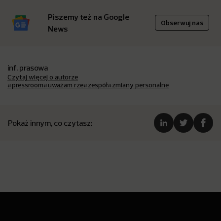
Piszemy też na Google
Obserwuj nas
News
inf. prasowa
Czytaj więcej o autorze
#pressroom
#uważam rze
#zespół
#zmiany personalne
Pokaż innym, co czytasz: