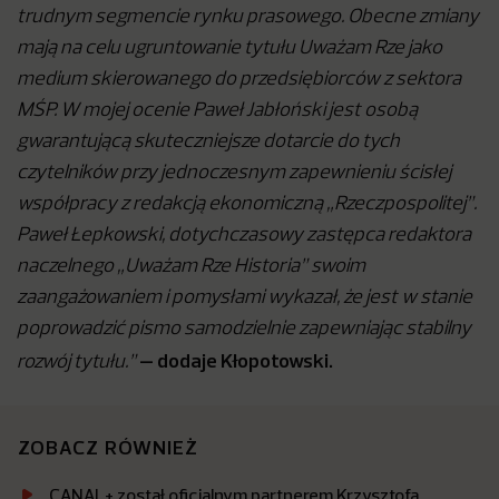
trudnym segmencie rynku prasowego. Obecne zmiany
mają na celu ugruntowanie tytułu Uważam Rze jako
medium skierowanego do przedsiębiorców z sektora
MŚP. W mojej ocenie Paweł Jabłoński jest osobą
gwarantującą skuteczniejsze dotarcie do tych
czytelników przy jednoczesnym zapewnieniu ścisłej
współpracy z redakcją ekonomiczną „Rzeczpospolitej”.
Paweł Łepkowski, dotychczasowy zastępca redaktora
naczelnego „Uważam Rze Historia” swoim
zaangażowaniem i pomysłami wykazał, że jest w stanie
poprowadzić pismo samodzielnie zapewniając stabilny
– dodaje Kłopotowski.
rozwój tytułu.”
ZOBACZ RÓWNIEŻ
CANAL+ został oficjalnym partnerem Krzysztofa