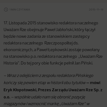
1 MIN CZYTANIA
2015-11-19
17. Listopada 2015 stanowisko redaktora naczelnego
Uważam Rze obejmuje Paweł Jabłoński, który łączył
będzie nowe zadania ze stanowiskiem zastępcy
redaktora naczelnego Rzeczpospolitej ds.
ekonomicznych, a Paweł Łepkowski zostaje powołany
na stanowisko p.o. redaktora naczelnego „Uważam Rze
Historia”. Do tej pory obie funkcje pełnił Jan Piński.
– Wraz z odejściem z zespołu redaktora Pińskiego
– mówi
kończy się pewien etap w historii obu tytułów
Eryk Kłopotowski, Prezes Zarządu Uważam Rze Sp. z
o.o
.
– wspólnie udało nam się obronić pozycję
magazynów i wzmocnić markę „Uważam Rze” w