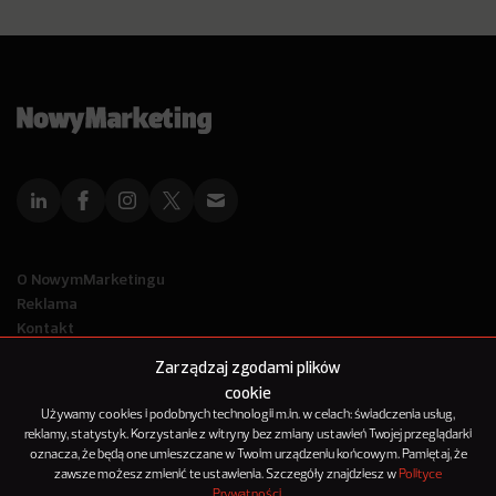
O NowymMarketingu
Reklama
Kontakt
Polityka Prywatności
Zarządzaj zgodami plików
Kanał RSS
cookie
Mapa artykułów
Używamy cookies i podobnych technologii m.in. w celach: świadczenia usług,
reklamy, statystyk. Korzystanie z witryny bez zmiany ustawień Twojej przeglądarki
oznacza, że będą one umieszczane w Twoim urządzeniu końcowym. Pamiętaj, że
© 2012-2025
zawsze możesz zmienić te ustawienia. Szczegóły znajdziesz w
Polityce
NowyMarketing jest marką 143Media Sp. z o.o.
Prywatności
.