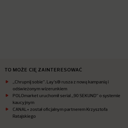
TO MOŻE CIĘ ZAINTERESOWAĆ
„Chrupnij sobie”. Lay’s® rusza z nową kampanią i
odświeżonym wizerunkiem
POLOmarket uruchomił serial „90 SEKUND” o systemie
kaucyjnym
CANAL+ został oficjalnym partnerem Krzysztofa
Ratajskiego