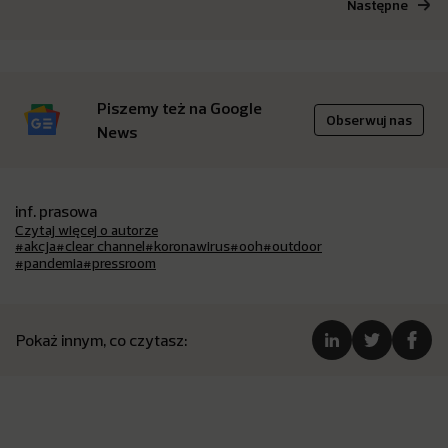
Następne
Piszemy też na Google
Obserwuj nas
News
inf. prasowa
Czytaj więcej o autorze
#akcja
#clear channel
#koronawirus
#ooh
#outdoor
#pandemia
#pressroom
Pokaż innym, co czytasz: