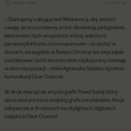
1 MIN CZYTANIA
2020-04-08
– Startujemy z akcją przed Wielkanocą, aby zwrócić
uwagę, że to co możemy zrobić dla lekarzy, pielęgniarek,
laborantów i tych wszystkich, którzy walczą na
pierwszej linii frontu z koronawirusem – to zostać w
domach, szczególnie w Święta. Chcemy też zwyczajnie
podziękować za ich ekstremalnie ciężką pracę i odwagę
w obecnej sytuacji – mówi Agnieszka Szlaska, dyrektor
komunikacji Clear Channel.
W akcję włączył się artysta grafik Paweł Sadaj, który
opracował pro bono projekty graficzne plakatów. Akcja
odbywa się w 8 miastach na citylightach i digitalach
miejskich Clear Channel.