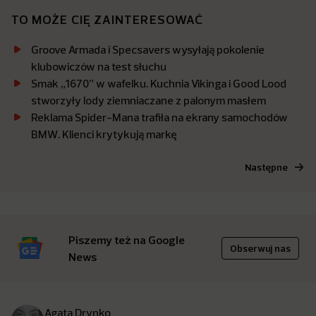
TO MOŻE CIĘ ZAINTERESOWAĆ
Groove Armada i Specsavers wysyłają pokolenie
klubowiczów na test słuchu
Smak „1670” w wafelku. Kuchnia Vikinga i Good Lood
stworzyły lody ziemniaczane z palonym masłem
Reklama Spider-Mana trafiła na ekrany samochodów
BMW. Klienci krytykują markę
Następne
Piszemy też na Google
Obserwuj nas
News
Agata Drynko