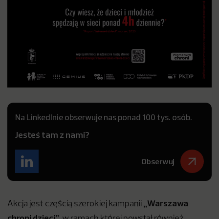
Na LinkedInie obserwuje nas ponad 100 tys. osób.
Jesteś tam z nami?
Obserwuj
„Warszawa
Akcja jest częścią szerokiej kampanii
chroni dzieci”
, w ramach której powstał również