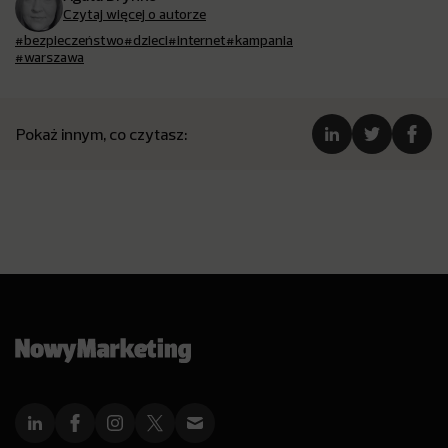
Czytaj więcej o autorze
#bezpieczeństwo
#dzieci
#internet
#kampania
#warszawa
Pokaż innym, co czytasz: