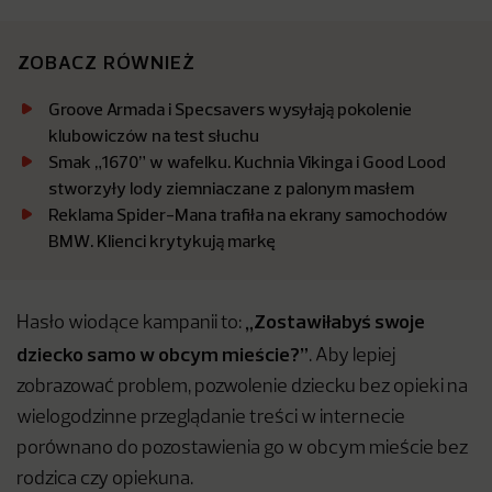
ZOBACZ RÓWNIEŻ
Groove Armada i Specsavers wysyłają pokolenie
klubowiczów na test słuchu
Smak „1670” w wafelku. Kuchnia Vikinga i Good Lood
stworzyły lody ziemniaczane z palonym masłem
Reklama Spider-Mana trafiła na ekrany samochodów
BMW. Klienci krytykują markę
„Zostawiłabyś swoje
Hasło wiodące kampanii to:
dziecko samo w obcym mieście?”
. Aby lepiej
zobrazować problem, pozwolenie dziecku bez opieki na
wielogodzinne przeglądanie treści w internecie
porównano do pozostawienia go w obcym mieście bez
rodzica czy opiekuna.