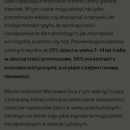
Dzieci spędzają w internecie średnio cztery godziny
dziennie. W tym czasie mogą zdobyć nie tylko
potrzebną im wiedzę czy skorzystać z rozrywki, ale
istnieje również ryzyko, że spotkają treści
nieodpowiednie dla najmłodszych, jak na przykład
pornografia, przemoc czy hejt. Potwierdzają to badania,
25% dzieci w wieku 7-14 lat trafia
z których wynika, że
w sieci na treści przemocowe, 50% ma kontakt z
treściami erotycznymi, a co piąte z hejtem i mową
nienawiści.
Miasto stołeczne Warszawa chce z tym walczyć i rusza
z kampanią, której celem jest zwiększenie świadomości
rodziców i opiekunów dzieci w wieku przedszkolnym i
szkolnym na temat tego, jakie zagrożenia mogą czekać
na najmłodszych w świecie cyfrowym.