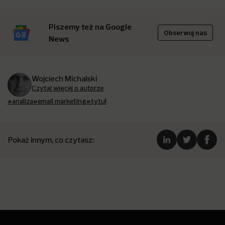
Piszemy też na Google
Obserwuj nas
News
Wojciech Michalski
Czytaj więcej o autorze
#analiza
#email marketing
#tytuł
Pokaż innym, co czytasz: