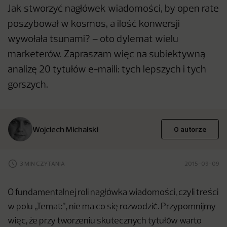
Jak stworzyć nagłówek wiadomości, by open rate
poszybował w kosmos, a ilość konwersji
wywołała tsunami? – oto dylemat wielu
marketerów. Zapraszam więc na subiektywną
analizę 20 tytułów e-maili: tych lepszych i tych
gorszych.
Wojciech Michalski
O autorze
3 MIN CZYTANIA
2015-09-09
O fundamentalnej roli nagłówka wiadomości, czyli treści
w polu „Temat:”, nie ma co się rozwodzić. Przypomnijmy
więc, że przy tworzeniu skutecznych tytułów warto