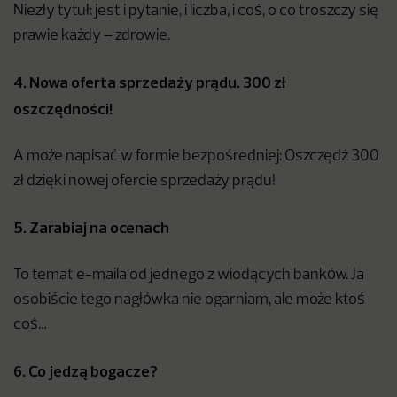
Niezły tytuł: jest i pytanie, i liczba, i coś, o co troszczy się
prawie każdy – zdrowie.
4. Nowa oferta sprzedaży prądu. 300 zł
oszczędności!
A może napisać w formie bezpośredniej: Oszczędź 300
zł dzięki nowej ofercie sprzedaży prądu!
5. Zarabiaj na ocenach
To temat e-maila od jednego z wiodących banków. Ja
osobiście tego nagłówka nie ogarniam, ale może ktoś
coś…
6. Co jedzą bogacze?