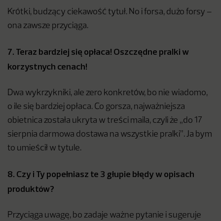
Krótki, budzący ciekawość tytuł. No i forsa, dużo forsy –
ona zawsze przyciąga.
7. Teraz bardziej się opłaca! Oszczędne pralki w
korzystnych cenach!
Dwa wykrzykniki, ale zero konkretów, bo nie wiadomo,
o ile się bardziej opłaca. Co gorsza, najważniejsza
obietnica została ukryta w treści maila, czyli że „do 17
sierpnia darmowa dostawa na wszystkie pralki”. Ja bym
to umieścił w tytule.
8. Czy i Ty popełniasz te 3 głupie błędy w opisach
produktów?
Przyciąga uwagę, bo zadaje ważne pytanie i sugeruje