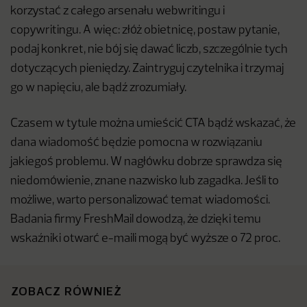
korzystać z całego arsenału webwritingu i
copywritingu. A więc: złóż obietnicę, postaw pytanie,
podaj konkret, nie bój się dawać liczb, szczególnie tych
dotyczących pieniędzy. Zaintryguj czytelnika i trzymaj
go w napięciu, ale bądź zrozumiały.
Czasem w tytule można umieścić CTA bądź wskazać, że
dana wiadomość będzie pomocna w rozwiązaniu
jakiegoś problemu. W nagłówku dobrze sprawdza się
niedomówienie, znane nazwisko lub zagadka. Jeśli to
możliwe, warto personalizować temat wiadomości.
Badania firmy FreshMail dowodzą, że dzięki temu
wskaźniki otwarć e-maili mogą być wyższe o 72 proc.
ZOBACZ RÓWNIEŻ