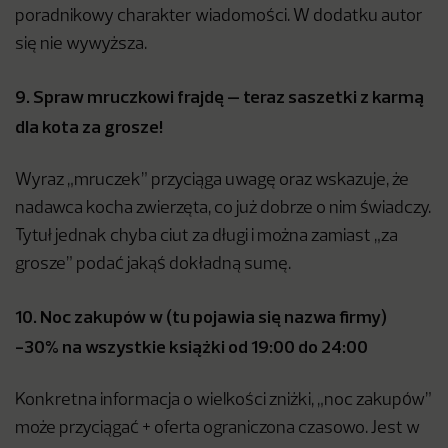
poradnikowy charakter wiadomości. W dodatku autor
się nie wywyższa.
9. Spraw mruczkowi frajdę – teraz saszetki z karmą
dla kota za grosze!
Wyraz „mruczek” przyciąga uwagę oraz wskazuje, że
nadawca kocha zwierzęta, co już dobrze o nim świadczy.
Tytuł jednak chyba ciut za długi i można zamiast „za
grosze” podać jakąś dokładną sumę.
10. Noc zakupów w (tu pojawia się nazwa firmy)
-30% na wszystkie książki od 19:00 do 24:00
Konkretna informacja o wielkości zniżki, „noc zakupów”
może przyciągać + oferta ograniczona czasowo. Jest w