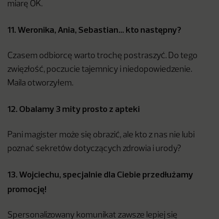
miarę OK.
11. Weronika, Ania, Sebastian… kto następny?
Czasem odbiorcę warto trochę postraszyć. Do tego
zwięzłość, poczucie tajemnicy i niedopowiedzenie.
Maila otworzyłem.
12. Obalamy 3 mity prosto z apteki
Pani magister może się obrazić, ale kto z nas nie lubi
poznać sekretów dotyczących zdrowia i urody?
13. Wojciechu, specjalnie dla Ciebie przedłużamy
promocję!
Spersonalizowany komunikat zawsze lepiej się