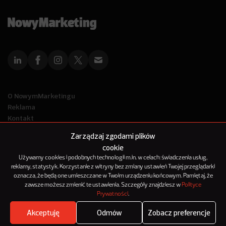
O NowymMarketingu
Reklama
Kontakt
Polityka Prywatności
Zarządzaj zgodami plików
Kanał RSS
cookie
Mapa artykułów
Używamy cookies i podobnych technologii m.in. w celach: świadczenia usług,
reklamy, statystyk. Korzystanie z witryny bez zmiany ustawień Twojej przeglądarki
oznacza, że będą one umieszczane w Twoim urządzeniu końcowym. Pamiętaj, że
© 2012-2025
zawsze możesz zmienić te ustawienia. Szczegóły znajdziesz w
Polityce
NowyMarketing jest marką 143Media Sp. z o.o.
Prywatności
.
Akceptuję
Odmów
Zobacz preferencje
PARTNER MERYTORYCZNY DZIAŁU
Where's the beef?
Zobacz
GetResponse