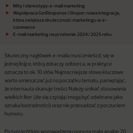
Mity i stereotypy: e-mail marketing
Współpraca GetResponse i Shoper: nowa integracja,
która zwiększa skuteczność marketingu w e-
commerce
E-mail marketing na przełomie 2024/2025 roku
Skuteczny nagłówek e-maila musi zmieścić się w
jednej linijce, którą zobaczy odbiorca, w praktyce
oznacza to ok. 10 słów. Najmocniejsze słowa kluczowe
warto umieszczać już na początku tematu, pamiętając,
że internauta skanuje treści. Należy unikać stosowania
wielkich liter (źle się czytają i mogą być odebrane jako
oznaka bezradności) oraz nie przesadzać z poczuciem
humoru.
Po tym krótkim wprowadzeniu pora na małą analizę 20