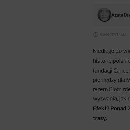
Agata Dr
3 MIN CZYTANIA
Niedługo po w
historię polsk
fundacji Cancer
pieniędzy dla 
razem Piotr zd
wyzwania, jaki
Efekt? Ponad 2
trasy.