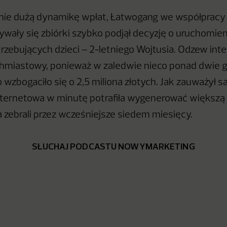
ie dużą dynamikę wpłat, Łatwogang we współpracy 
ywały się zbiórki szybko podjął decyzję o uruchomien
trzebujących dzieci – 2-letniego Wojtusia. Odzew int
hmiastowy, ponieważ w zaledwie nieco ponad dwie g
wzbogaciło się o 2,5 miliona złotych. Jak zauważył sa
ternetowa w minutę potrafiła wygenerować większą 
a zebrali przez wcześniejsze siedem miesięcy.
SŁUCHAJ PODCASTU NOWYMARKETING