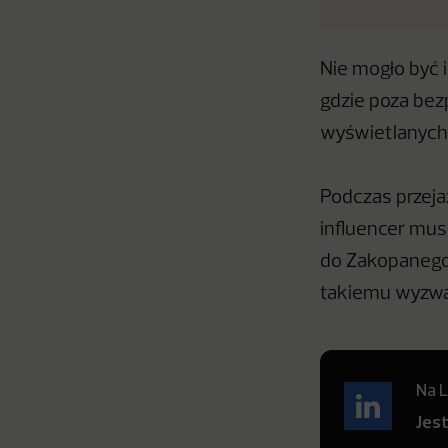
Nie mogło być 
gdzie poza bez
wyświetlanych 
Podczas przeja
influencer mus
do Zakopanego 
takiemu wyzwa
Na L
Jes