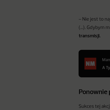
– Nie jest to 
(…). Gdybym mó
transmisji.
Mamy
A T
Ponownie 
Sukces tej akcj