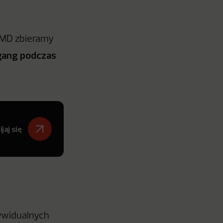
 DMD zbieramy
gang podczas
jaj się
dywidualnych