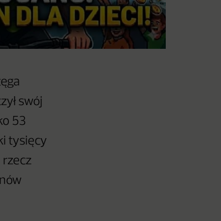
tęga
czył swój
ko 53
i tysięcy
a rzecz
onów