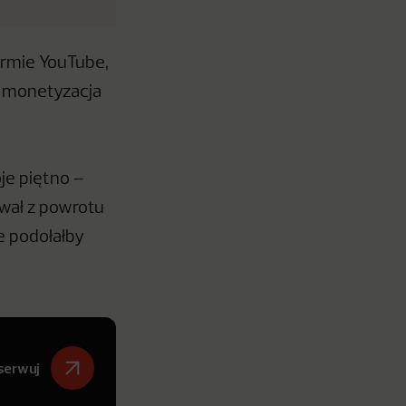
ormie YouTube,
e monetyzacja
je piętno –
ował z powrotu
e podołałby
serwuj