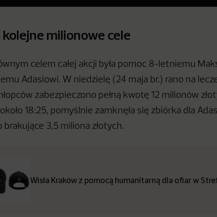
 kolejne milionowe cele
wnym celem całej akcji była pomoc 8-letniemu Maks
iemu Adasiowi. W niedzielę (24 maja br.) rano na lecz
hłopców zabezpieczono pełną kwotę 12 milionów złot
 około 18:25, pomyślnie zamknęła się zbiórka dla Adas
brakujące 3,5 miliona złotych.
Wisła Kraków z pomocą humanitarną dla ofiar w Stre