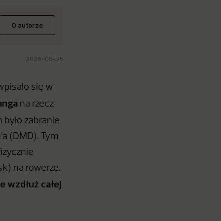
O autorze
2026-05-25
wpisało się w
anga
na rzecz
m było zabranie
e’a (DMD). Tym
izycznie
k) na rowerze.
ie wzdłuż całej