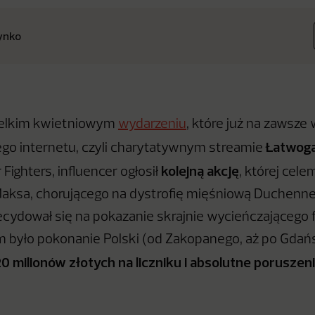
ynko
ielkim kwietniowym
wydarzeniu
, które już na zawsze 
Łatwog
iego internetu, czyli charytatywnym streamie
kolejną akcję
 Fighters, influencer ogłosił
, której cele
Maksa, chorującego na dystrofię mięśniową Duchenn
ecydował się na pokazanie skrajnie wycieńczającego f
m było pokonanie Polski (od Zakopanego, aż po Gdańs
0 milionów złotych na liczniku i absolutne poruszen