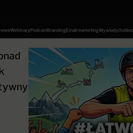
amowe
Webinary
Podcast
Branding
Email marketing
Wywiady
Outdoo
ponad
ak
atywny