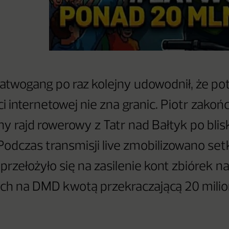
Łatwogang po raz kolejny udowodnił, że po
i internetowej nie zna granic. Piotr zakoń
y rajd rowerowy z Tatr nad Bałtyk po blis
Podczas transmisji live zmobilizowano setk
przełożyło się na zasilenie kont zbiórek n
ych na DMD kwotą przekraczającą 20 mili