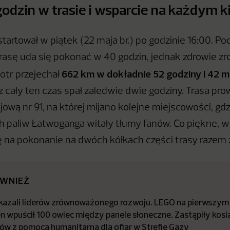
odzin w trasie i wsparcie na każdym 
artował w piątek (22 maja br.) po godzinie 16:00. P
trasę uda się pokonać w 40 godzin, jednak zdrowie zro
662 km w dokładnie 52 godziny i 42 m
iotr przejechał
z cały ten czas spał zaledwie dwie godziny. Trasa pro
jową nr 91, na której mijano kolejne miejscowości, gd
ch paliw Łatwoganga witały tłumy fanów. Co piękne, wi
 na pokonanie na dwóch kółkach części trasy razem 
ÓWNIEŻ
kazali liderów zrównoważonego rozwoju. LEGO na pierwszym
 wpuścił 100 owiec między panele słoneczne. Zastąpiły kosi
ków z pomocą humanitarną dla ofiar w Strefie Gazy