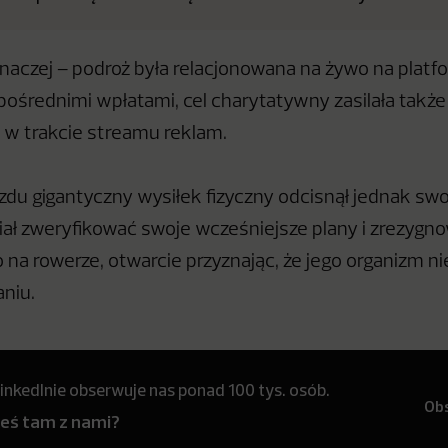
inaczej – podroż była relacjonowana na żywo na platf
pośrednimi wpłatami, cel charytatywny zasilała takż
w trakcie streamu reklam.
zdu gigantyczny wysiłek fizyczny odcisnął jednak swo
iał zweryfikować swoje wcześniejsze plany i zrezygn
na rowerze, otwarcie przyznając, że jego organizm ni
niu.
inkedInie obserwuje nas ponad 100 tys. osób.
Ob
teś tam z nami?