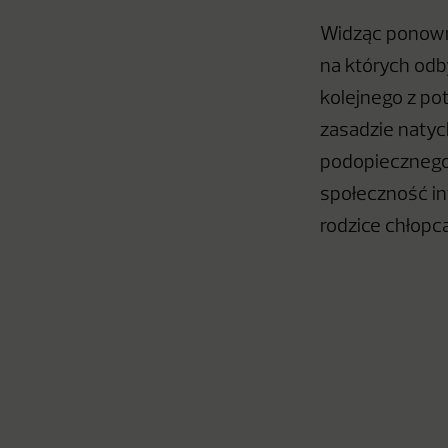
Widząc ponown
na których odb
kolejnego z po
zasadzie natyc
podopiecznego 
społeczność in
rodzice chłopc