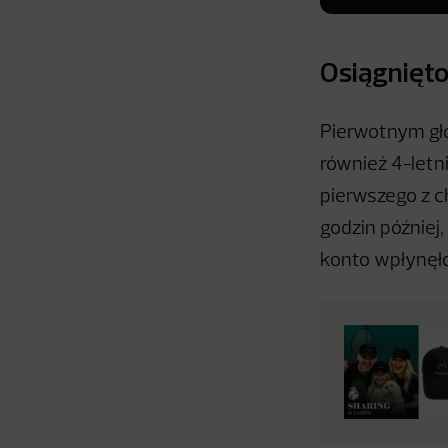
Osiągnięto
Pierwotnym głó
również 4-letn
pierwszego z c
godzin później,
konto wpłynęło 