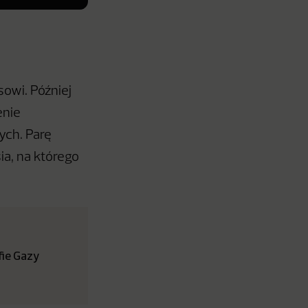
owi. Później
enie
ych. Parę
ia, na którego
fie Gazy