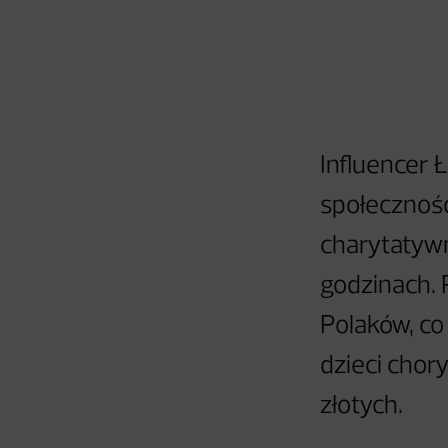
Influencer 
społecznośc
charytatywn
godzinach. 
Polaków, co 
dzieci chor
złotych.