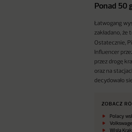
Ponad 50 g
Łatwogang wyst
zakładano, że 
Ostatecznie, P
Influencer prze
przez drogę kra
oraz na stacja
decydowało się
ZOBACZ R
Polacy ws
Volkswagen
Wisła Kra