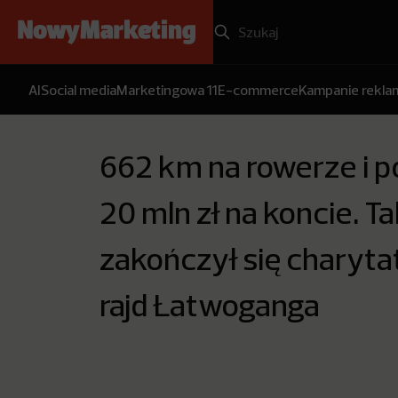
AI
Social media
Marketingowa 11
E-commerce
Kampanie rekl
662 km na rowerze i 
20 mln zł na koncie. T
zakończył się charyt
rajd Łatwoganga