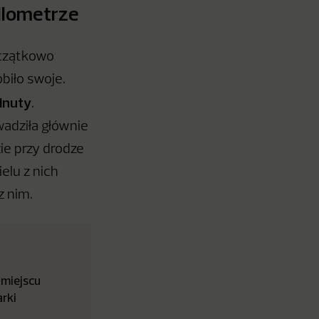
kilometrze
oczątkowo
biło swoje.
inuty
.
wadziła głównie
zie przy drodze
elu z nich
z nim.
 miejscu
arki