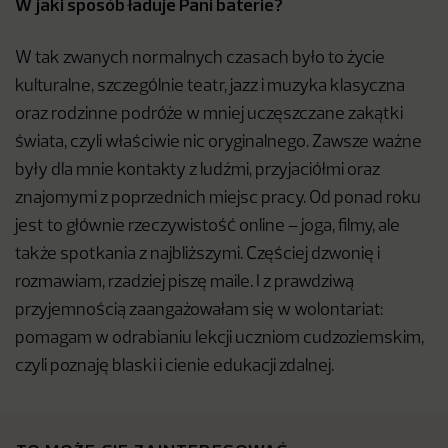
W jaki sposób ładuje Pani baterie?
W tak zwanych normalnych czasach było to życie
kulturalne, szczególnie teatr, jazz i muzyka klasyczna
oraz rodzinne podróże w mniej uczęszczane zakątki
świata, czyli właściwie nic oryginalnego. Zawsze ważne
były dla mnie kontakty z ludźmi, przyjaciółmi oraz
znajomymi z poprzednich miejsc pracy. Od ponad roku
jest to głównie rzeczywistość online – joga, filmy, ale
także spotkania z najbliższymi. Częściej dzwonię i
rozmawiam, rzadziej piszę maile. I z prawdziwą
przyjemnością zaangażowałam się w wolontariat:
pomagam w odrabianiu lekcji uczniom cudzoziemskim,
czyli poznaję blaski i cienie edukacji zdalnej.