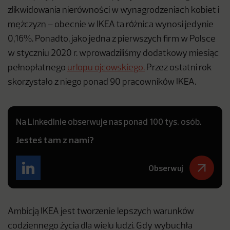
zlikwidowania nierówności w wynagrodzeniach kobiet i
mężczyzn – obecnie w IKEA ta różnica wynosi jedynie
0,16%. Ponadto, jako jedna z pierwszych firm w Polsce
w styczniu 2020 r. wprowadziliśmy dodatkowy miesiąc
pełnopłatnego
urlopu ojcowskiego.
Przez ostatni rok
skorzystało z niego ponad 90 pracowników IKEA.
Na LinkedInie obserwuje nas ponad 100 tys. osób.
Jesteś tam z nami?
Obserwuj
Ambicją IKEA jest tworzenie lepszych warunków
codziennego życia dla wielu ludzi. Gdy wybuchła