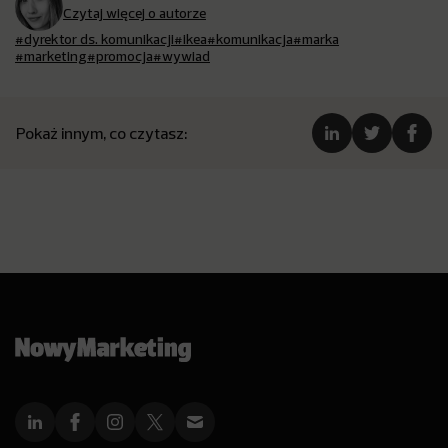
Czytaj więcej o autorze
#dyrektor ds. komunikacji
#ikea
#komunikacja
#marka
#marketing
#promocja
#wywiad
Pokaż innym, co czytasz: