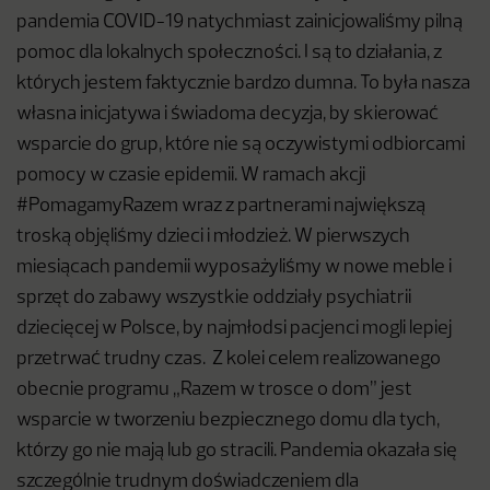
pandemia COVID-19 natychmiast zainicjowaliśmy pilną
pomoc dla lokalnych społeczności. I są to działania, z
których jestem faktycznie bardzo dumna. To była nasza
własna inicjatywa i świadoma decyzja, by skierować
wsparcie do grup, które nie są oczywistymi odbiorcami
pomocy w czasie epidemii. W ramach akcji
#PomagamyRazem wraz z partnerami największą
troską objęliśmy dzieci i młodzież. W pierwszych
miesiącach pandemii wyposażyliśmy w nowe meble i
sprzęt do zabawy wszystkie oddziały psychiatrii
dziecięcej w Polsce, by najmłodsi pacjenci mogli lepiej
przetrwać trudny czas. Z kolei celem realizowanego
obecnie programu „Razem w trosce o dom” jest
wsparcie w tworzeniu bezpiecznego domu dla tych,
którzy go nie mają lub go stracili. Pandemia okazała się
szczególnie trudnym doświadczeniem dla