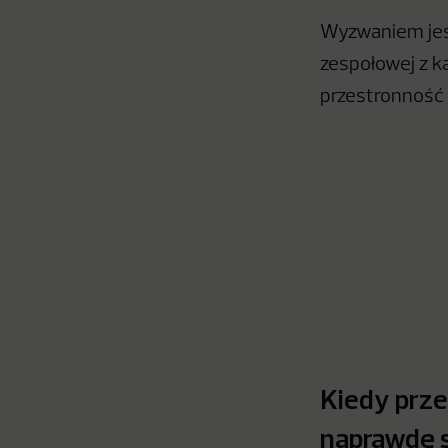
Wyzwaniem jest
zespołowej z k
przestronność
Kiedy prz
naprawdę s