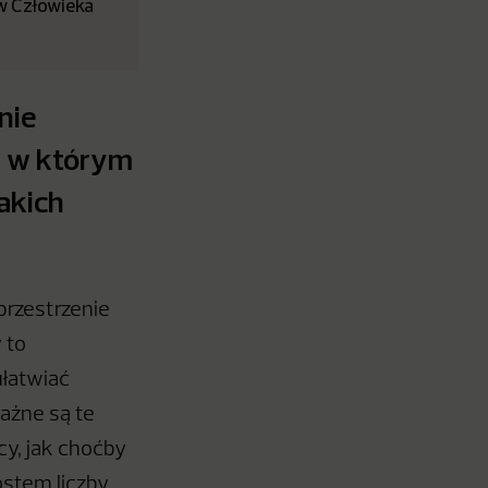
w Człowieka
nie
, w którym
akich
rzestrzenie
 to
łatwiać
ażne są te
cy, jak choćby
ostem liczby