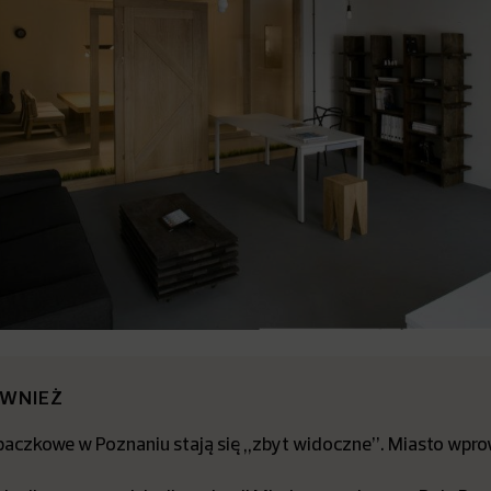
ÓWNIEŻ
aczkowe w Poznaniu stają się „zbyt widoczne”. Miasto wpr