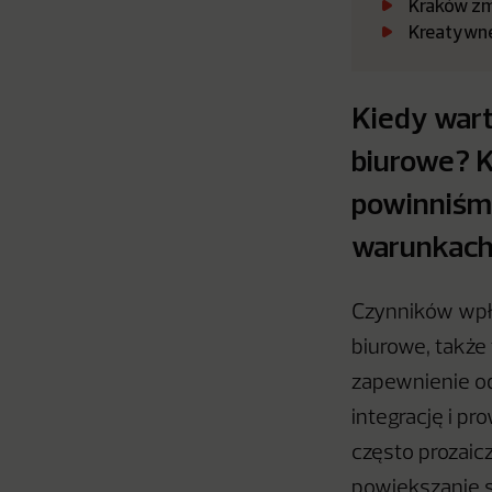
Kraków zm
Kreatywne
Kiedy war
biurowe? K
powinniśmy
warunkach
Czynników wpł
biurowe, także
zapewnienie o
integrację i p
często prozaic
powiększanie s