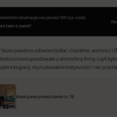
inkedInie obserwuje nas ponad 100 tys. osób.
Ob
teś tam z nami?
y biuro powinno odzwierciedlać charakter, wartości i 
tektura korespondowała z atmosferą firmy, czyli była
yjała integracji, stymulowała kreatywność i nie przytła
Kreatywne przestrzenie cz. 16