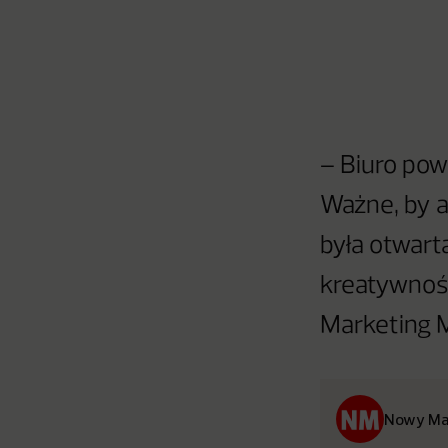
– Biuro pow
Ważne, by a
była otwarta
kreatywność
Marketing 
Nowy Ma