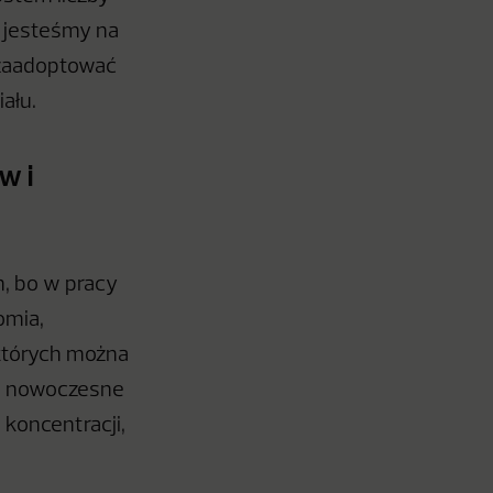
e jesteśmy na
 zaadoptować
ału.
w i
, bo w pracy
omia,
 których można
ziś nowoczesne
 koncentracji,