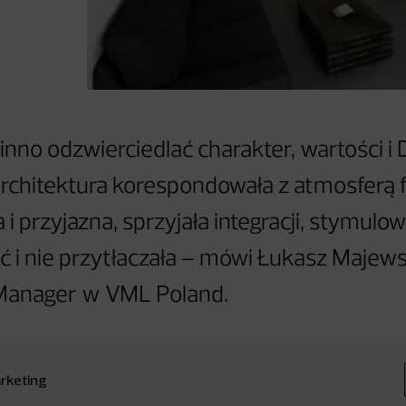
inno odzwierciedlać charakter, wartości i 
rchitektura korespondowała z atmosferą fi
 i przyjazna, sprzyjała integracji, stymulow
 i nie przytłaczała – mówi Łukasz Majews
Manager w VML Poland.
rketing