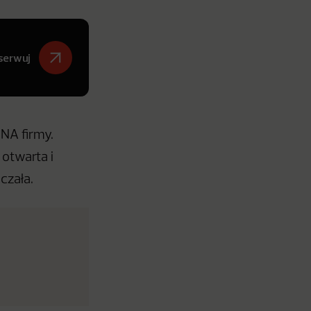
serwuj
DNA firmy.
 otwarta i
czała.