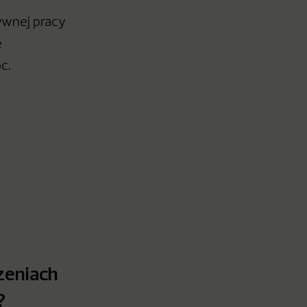
ywnej pracy
e
c.
zeniach
?