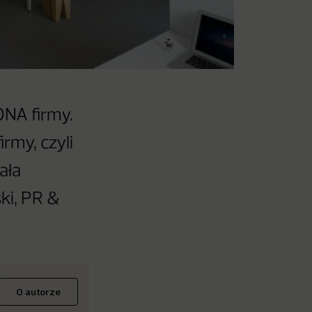
DNA firmy.
rmy, czyli
ała
ki, PR &
O autorze