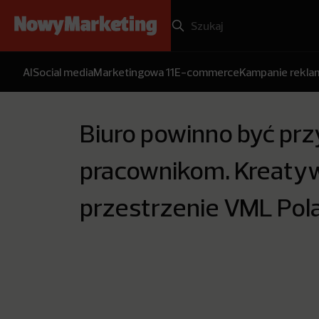
AI
Social media
Marketingowa 11
E-commerce
Kampanie rekl
Biuro powinno być prz
pracownikom. Kreaty
przestrzenie VML Pol