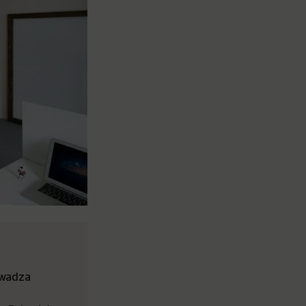
owadza