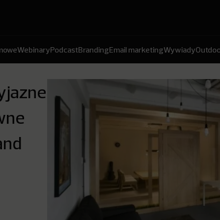
amowe
Webinary
Podcast
Branding
Email marketing
Wywiady
Outdoo
yjazne
wne
and