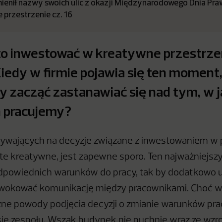
ienił nazwy swoich ulic z okazji Międzynarodowego Dnia Pra
 przestrzenie cz. 16
to inwestować w kreatywne przestrze
iedy w firmie pojawia się ten moment
 zacząć zastanawiać się nad tym, w j
 pracujemy?
ywających na decyzje związane z inwestowaniem w p
 te kreatywne, jest zapewne sporo. Ten najważniejszy
dpowiednich warunków do pracy, tak by dodatkowo u
rowokować komunikację między pracownikami. Choć w
zne powody podjęcia decyzji o zmianie warunków pra
ię zespołu. Wszak budynek nie puchnie wraz ze wzr