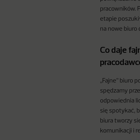
pracowników. P
etapie poszuki
na nowe biuro 
Co daje faj
pracodawc
„Fajne” biuro 
spędzamy przew
odpowiednia li
się spotykać, 
biura tworzy s
komunikacji i r