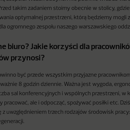
rzed takim zadaniem stoimy obecnie w stolicy, gdzi
wania optymalnej przestrzeni, którą będziemy mogli
dla ogromnego zespołu naszego warszawskiego oddzi
ne biuro? Jakie korzyści dla pracownikó
ów przynosi?
powinno być przede wszystkim przyjazne pracownikom
ażnie 8 godzin dziennie. Ważna jest wygoda, ergon
czba sal konferencyjnych i wspólnych przestrzeni, w
by pracować, ale i odpocząć, spożywać posiłki etc. D
ię z uwzględnieniem trzech rodzajów środowisk pracy:
egeneracji.