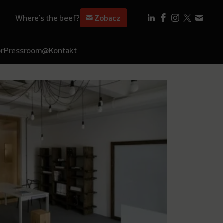
Where's the beef?
Zobacz
r
Pressroom
@Kontakt