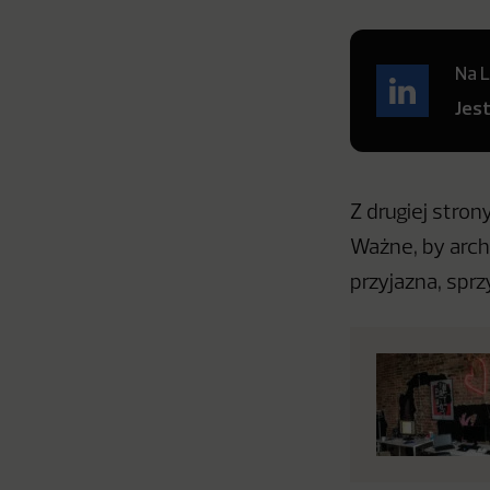
Na L
Jes
Z drugiej stron
Ważne, by archi
przyjazna, sprz