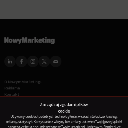
O NowymMarketingu
Reklama
Kontakt
Polityka Prywatności
Zarządzaj zgodami plików
Kanał RSS
cookie
Mapa artykułów
Używamy cookies i podobnych technologii m.in. w celach: świadczenia usług,
reklamy, statystyk. Korzystanie z witryny bez zmiany ustawień Twojej przeglądarki
oznacza, że będą one umieszczane w Twoim urządzeniu końcowym. Pamiętaj, że