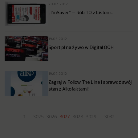
20.06.2012
„I’mSaver” – Rób TO z Listonic
19.06.2012
Sport.pl na żywo w Digital OOH
19.06.2012
Zagraj w Follow The Line i sprawdź swój
stan z Alkofaktami!
1
…
3025
3026
3027
3028
3029
…
3032