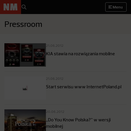
Menu
Pressroom
21.06.2012
KIA stawia na rozwiązania mobilne
21.06.2012
Start serwisu www InternetPoland.pl
20.06.2012
„Do You Know Polska?” w wersji
mobilnej