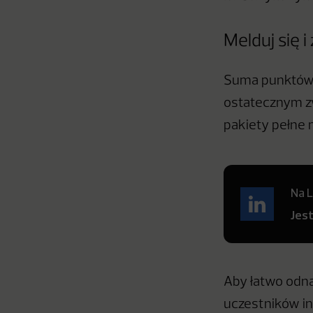
Melduj się 
Suma punktów z
ostatecznym zw
pakiety pełne m
Na L
Jes
Aby łatwo odna
uczestników int