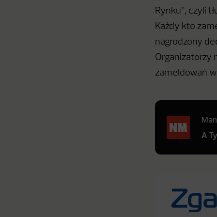
Rynku”, czyli 
Każdy kto zame
nagrodzony ded
Organizatorzy 
zameldowań w j
Mamy
A T