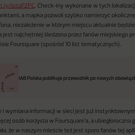
it.ly/listaPZPC
. Check-iny wykonane w tych lokalizac
ktami, a mapka pozwoli szybko namierzyć okoliczne 
na, niezależenie w którym miejscu aktualnie będzi
ta jest najchętniej śledzona przez fanów miejskiego pro
sie Foursquare (spośród 10 list tematycznych).
IAB Polska publikuje przewodnik po nowych obowiązk
 i wymiana informacji w sieci jest już instynktown
ięcej osób korzysta w Foursquare’a, a ubiegłoroczna 
ła, że w naszym mieście też jest sporo fanów tej apli