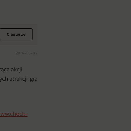
O autorze
2014-05-02
ąca akcji
h atrakcji, gra
ww.check-