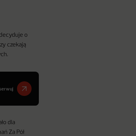
decyduje o
zy czekają
ych.
serwuj
ło dla
nań Za Pół