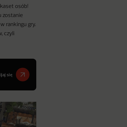
lkaset osób!
u zostanie
 rankingu gry.
 czyli
jaj się