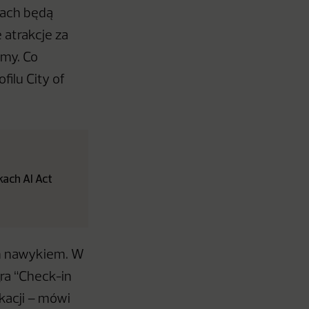
jach będą
atrakcje za
emy. Co
filu City of
ach AI Act
ym nawykiem. W
gra “Check-in
kacji – mówi