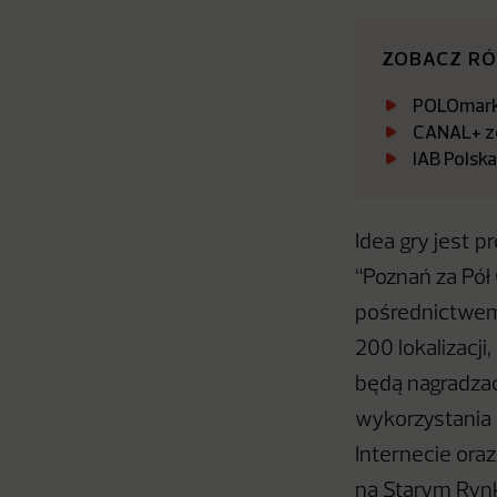
ZOBACZ R
POLOmarke
CANAL+ zo
IAB Polsk
Idea gry jest p
“Poznań
za Pół
pośrednictwem 
200 lokalizacj
będą nagradza
wykorzystania 
Internecie ora
na Starym Ryn