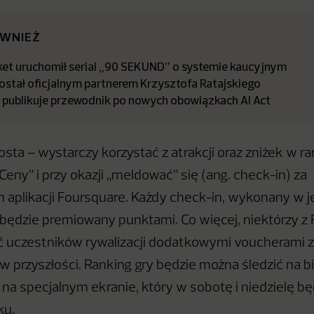
ÓWNIEŻ
t uruchomił serial „90 SEKUND” o systemie kaucyjnym
stał oficjalnym partnerem Krzysztofa Ratajskiego
a publikuje przewodnik po nowych obowiązkach AI Act
rosta – wystarczy korzystać z atrakcji oraz zniżek w r
 Ceny” i przy okazji „meldować” się (ang. check-in) za
aplikacji Foursquare. Każdy check-in, wykonany w je
i, będzie premiowany punktami. Co więcej, niektórzy z
ć uczestników rywalizacji dodatkowymi voucherami 
w przyszłości. Ranking gry będzie można śledzić na 
z na specjalnym ekranie, który w sobotę
i niedzielę b
ku.