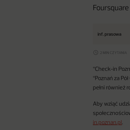
Foursquare 
inf. prasowa
2 MIN CZYTANIA
“Check-in Pozn
“Poznań za Pół
pełni również 
Aby wziąć udzi
społecznościow
in.poznan.pl
.