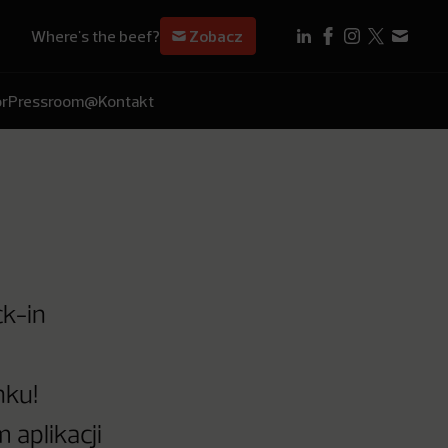
Where's the beef?
Zobacz
r
Pressroom
@Kontakt
ck-in
nku!
 aplikacji