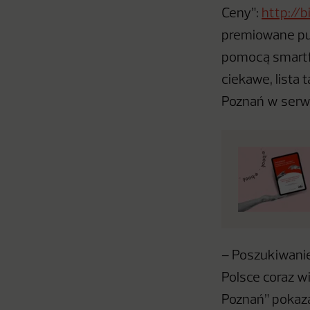
Ceny”:
http://b
premiowane pun
pomocą smartfo
ciekawe, lista 
Poznań w serwi
– Poszukiwanie
Polsce coraz w
Poznań” pokaza