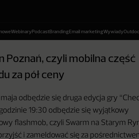
amowe
Webinary
Podcast
Branding
Email marketing
Wywiady
Outdoo
 Poznań, czyli mobilna część
u za pół ceny
maja odbędzie się druga edycja gry “Che
godzinie 19:30 odbędzie się wyjątkowy
owy flashmob, czyli Swarm na Starym Ry
rzyjść i zameldować się za pośrednictwem