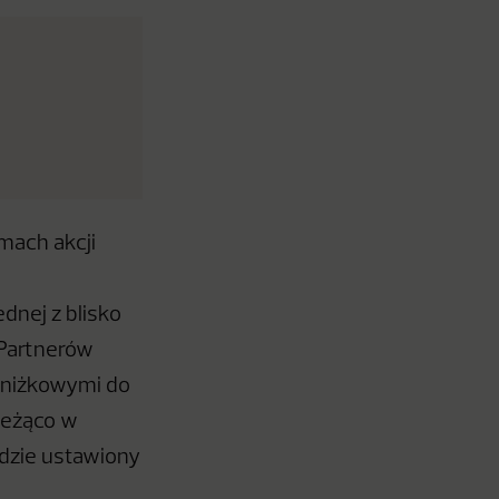
amach akcji
dnej z blisko
 Partnerów
zniżkowymi do
bieżąco w
ędzie ustawiony