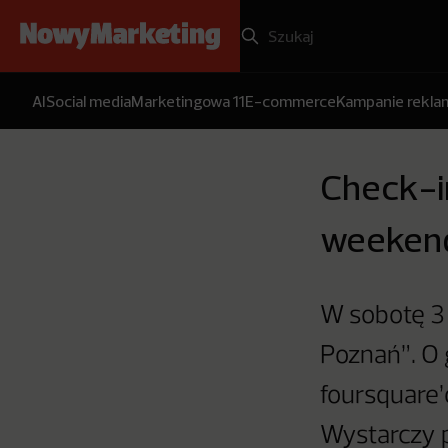
AI
Social media
Marketingowa 11
E-commerce
Kampanie rekl
Check-in
weekend
W sobotę 3 
Poznań”. O 
foursquare’
Wystarczy p