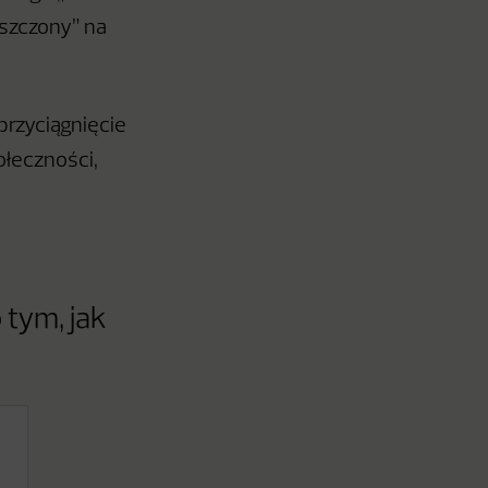
yszczony” na
przyciągnięcie
ołeczności,
 tym, jak