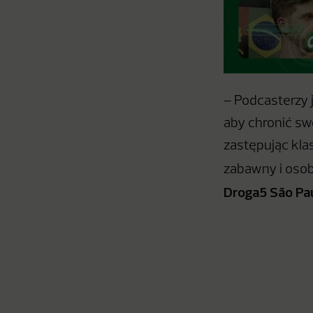
– Podcasterzy
aby chronić sw
zastępując kla
zabawny i oso
Droga5 São Pa