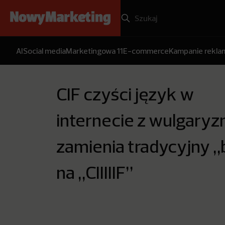
AI
Social media
Marketingowa 11
E-commerce
Kampanie rekl
CIF czyści język w
internecie z wulgaryz
zamienia tradycyjny 
na „CIIIIIF”