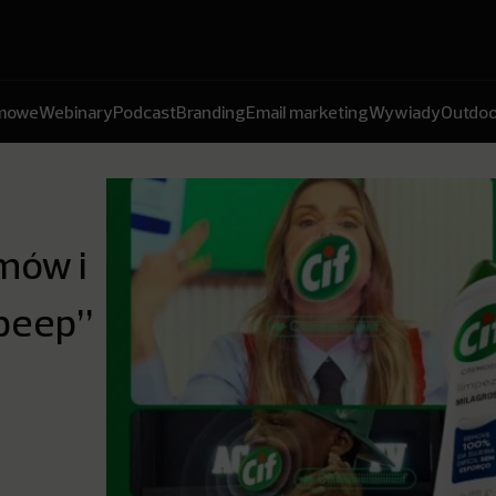
amowe
Webinary
Podcast
Branding
Email marketing
Wywiady
Outdoo
mów i
„beep”