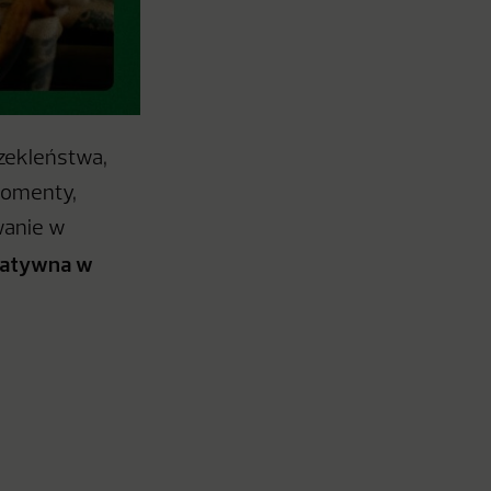
zekleństwa,
momenty,
wanie w
reatywna w