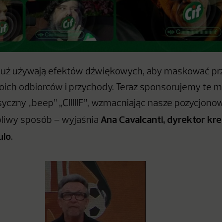
 już używają efektów dźwiękowych, aby maskować pr
oich odbiorców i przychody. Teraz sponsorujemy te 
syczny „beep” „CIIIIIF”, wzmacniając nasze pozycjono
Ana Cavalcanti, dyrektor k
bliwy sposób – wyjaśnia
ulo
.