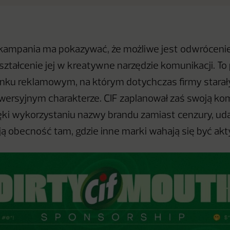
kampania ma pokazywać, że możliwe jest odwrócenie
kształcenie jej w kreatywne narzędzie komunikacji. T
ynku reklamowym, na którym dotychczas firmy starały
owersyjnym charakterze. CIF zaplanował zaś swoją ko
ęki wykorzystaniu nazwy brandu zamiast cenzury, ud
ą obecność tam, gdzie inne marki wahają się być ak