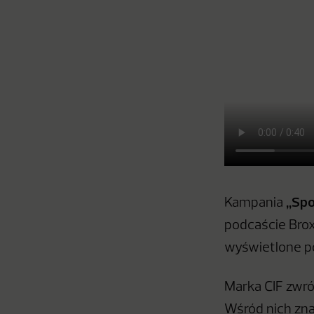
„Spo
Kampania
podcaście Brox
wyświetlone po
Marka CIF zwróc
Wśród nich zna