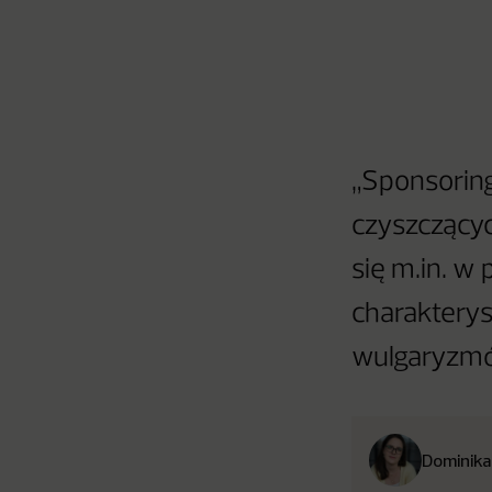
„Sponsorin
czyszczącyc
się m.in. w
charakterys
wulgaryzmó
Dominika