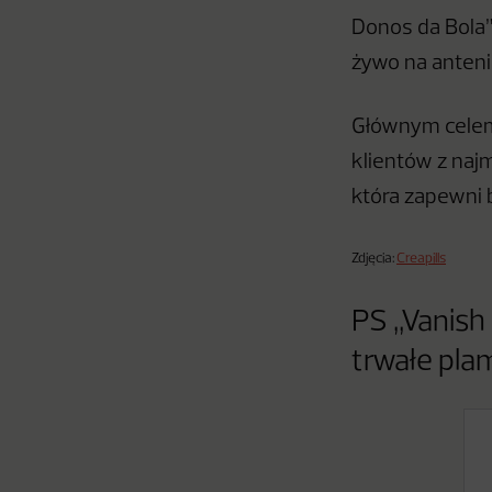
Donos da Bola” 
żywo na antenie
Głównym cele
klientów z naj
która zapewni 
Zdjęcia:
Creapills
PS „Vanish 
trwałe pla