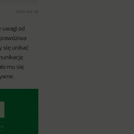
2025-04-10
 uwagi od
o prawdziwa
 się unikać
munikację
ało mu się
tywne.