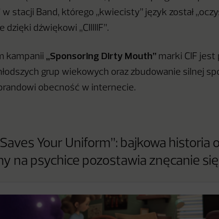
w stacji Band, którego „kwiecisty” język został „ocz
 dzięki dźwiękowi „CIIIIIF”.
„Sponsoring Dirty Mouth”
m kampanii
marki CIF jest 
młodszych grup wiekowych oraz zbudowanie silnej sp
brandowi obecność w internecie.
Saves Your Uniform”: bajkowa historia o
my na psychice pozostawia znęcanie się