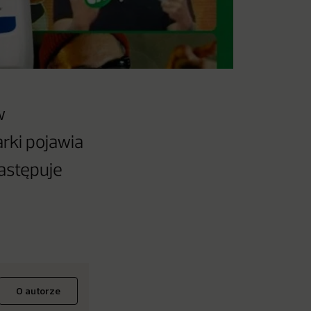
w
rki pojawia
zastępuje
O autorze