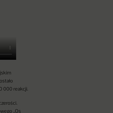
ijskim
ostało
0 000 reakcji.
czerości.
towego „Os