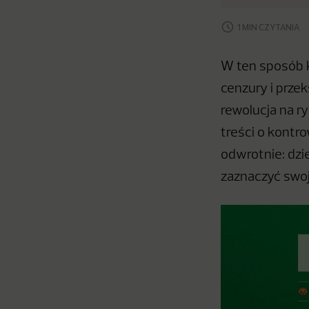
1 MIN CZYTANIA
W ten sposób 
cenzury i prze
rewolucja na r
treści o kontr
odwrotnie: dzi
zaznaczyć swoj