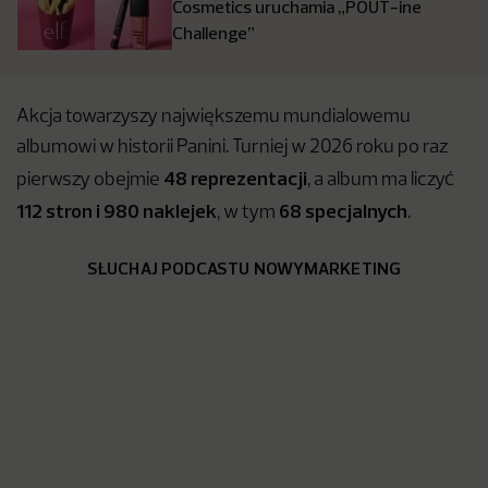
Cosmetics uruchamia „POUT-ine
Challenge”
Akcja towarzyszy największemu mundialowemu
albumowi w historii Panini. Turniej w 2026 roku po raz
48 reprezentacji
pierwszy obejmie
, a album ma liczyć
112 stron i 980 naklejek
68 specjalnych
, w tym
.
SŁUCHAJ PODCASTU NOWYMARKETING