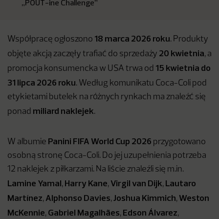
„POUT-ine Challenge”
18 marca 2026 roku
Współpracę ogłoszono
. Produkty
20 kwietnia
objęte akcją zaczęły trafiać do sprzedaży
, a
15 kwietnia do
promocja konsumencka w USA trwa od
31 lipca 2026 roku
. Według komunikatu Coca-Coli pod
etykietami butelek na różnych rynkach ma znaleźć się
miliard naklejek
ponad
.
Panini FIFA World Cup 2026
W albumie
przygotowano
osobną stronę Coca-Coli. Do jej uzupełnienia potrzeba
12 naklejek z piłkarzami. Na liście znaleźli się m.in.
Lamine Yamal
Harry Kane
Virgil van Dijk
Lautaro
,
,
,
Martínez
Alphonso Davies
Joshua Kimmich
Weston
,
,
,
McKennie
Gabriel Magalhães
Edson Álvarez
,
,
,