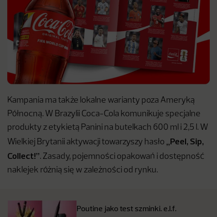
Kampania ma także lokalne warianty poza Ameryką
Północną. W Brazylii Coca-Cola komunikuje specjalne
produkty z etykietą Panini na butelkach 600 ml i 2,5 l. W
„Peel, Sip,
Wielkiej Brytanii aktywacji towarzyszy hasło
Collect!”
. Zasady, pojemności opakowań i dostępność
naklejek różnią się w zależności od rynku.
Poutine jako test szminki. e.l.f.