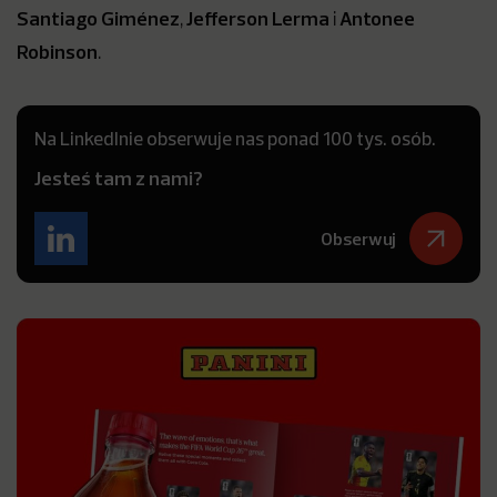
Santiago Giménez
Jefferson Lerma
Antonee
,
i
Robinson
.
Na LinkedInie obserwuje nas ponad 100 tys. osób.
Jesteś tam z nami?
Obserwuj