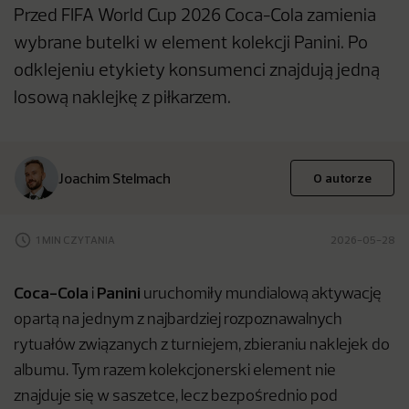
Przed FIFA World Cup 2026 Coca-Cola zamienia
wybrane butelki w element kolekcji Panini. Po
odklejeniu etykiety konsumenci znajdują jedną
losową naklejkę z piłkarzem.
Joachim Stelmach
O autorze
1 MIN CZYTANIA
2026-05-28
Coca-Cola
Panini
i
uruchomiły mundialową aktywację
opartą na jednym z najbardziej rozpoznawalnych
rytuałów związanych z turniejem, zbieraniu naklejek do
albumu. Tym razem kolekcjonerski element nie
znajduje się w saszetce, lecz bezpośrednio pod