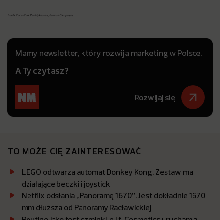
Źródła: Coca-Cola, Panini, Reuters, Famous Campaigns.
Mamy newsletter, który rozwija marketing w Polsce.
A Ty czytasz?
Rozwijaj się
TO MOŻE CIĘ ZAINTERESOWAĆ
LEGO odtwarza automat Donkey Kong. Zestaw ma
działające beczki i joystick
Netflix odsłania „Panoramę 1670”. Jest dokładnie 1670
mm dłuższa od Panoramy Racławickiej
Poutine jako test szminki. e.l.f. Cosmetics uruchamia