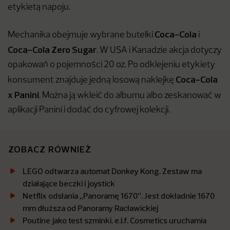
etykietą napoju.
Coca-Cola
Mechanika obejmuje wybrane butelki
i
Coca-Cola Zero Sugar
. W USA i Kanadzie akcja dotyczy
opakowań o pojemności 20 oz. Po odklejeniu etykiety
Coca-Cola
konsument znajduje jedną losową naklejkę
x Panini
. Można ją wkleić do albumu albo zeskanować w
aplikacji Panini i dodać do cyfrowej kolekcji.
ZOBACZ RÓWNIEŻ
LEGO odtwarza automat Donkey Kong. Zestaw ma
działające beczki i joystick
Netflix odsłania „Panoramę 1670”. Jest dokładnie 1670
mm dłuższa od Panoramy Racławickiej
Poutine jako test szminki. e.l.f. Cosmetics uruchamia