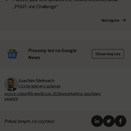
„POUT-ine Challenge”
Następne
Piszemy też na Google
Obserwuj nas
News
Joachim Stelmach
Czytaj więcej o autorze
#coca-cola
#fifa world cup 2026
#marketing sportowy
#panini
Pokaż innym, co czytasz: