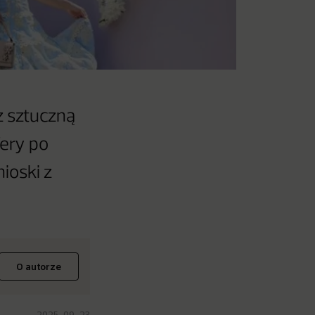
z sztuczną
fery po
ioski z
O autorze
2025-09-23