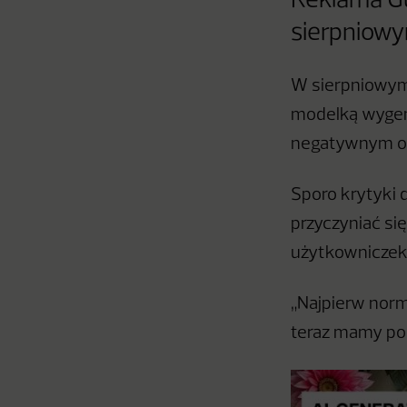
Reklama G
sierpniowy
W sierpniowym 
modelką wygene
negatywnym od
Sporo krytyki 
przyczyniać si
użytkowniczek 
„Najpierw nor
teraz mamy por