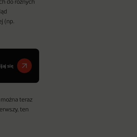
ich do różnych
ląd
j (np.
jaj się
y można teraz
erwszy, ten