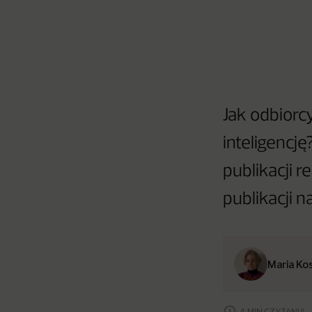
Jak odbiorc
inteligencj
publikacji 
publikacji 
Maria Ko
4 MIN CZYTANIA