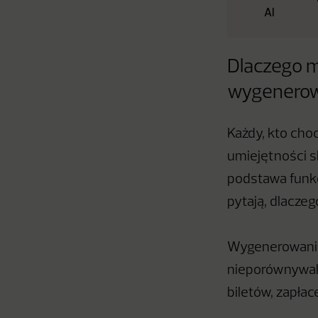
AI
Dlaczego m
wygenerow
Każdy, kto choc
umiejętności s
podstawa funkc
pytają, dlacze
Wygenerowanie 
nieporównywalni
biletów, zapłac