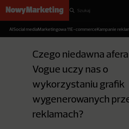
AI
Social media
Marketingowa 11
E-commerce
Kampanie rekl
Czego niedawna afera
Vogue uczy nas o
wykorzystaniu grafik
wygenerowanych prze
reklamach?