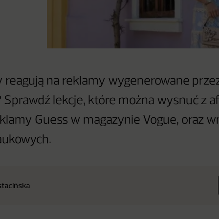
y reagują na reklamy wygenerowane prze
ę? Sprawdź lekcje, które można wysnuć z a
reklamy Guess w magazynie Vogue, oraz wn
naukowych.
stacińska