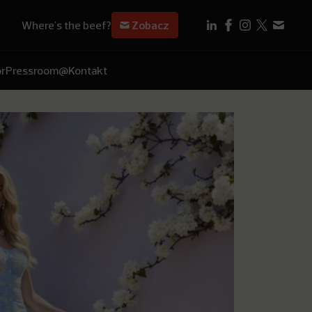
Where's the beef?
Zobacz
r
Pressroom
@Kontakt