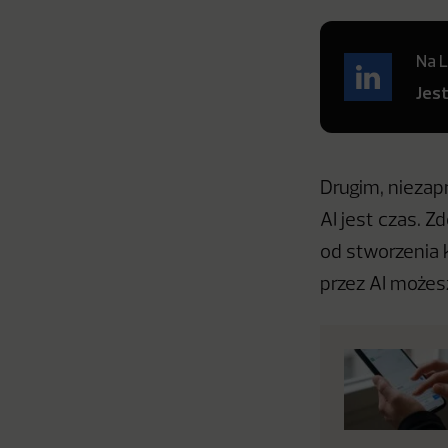
Na L
Jes
Drugim, niezap
AI jest czas. 
od stworzenia 
przez AI możes