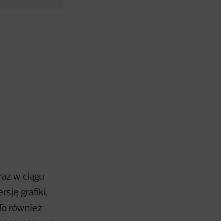
raz w ciągu
ję grafiki,
To również