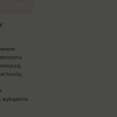
w
nowanie
 absolutna
zazwyczaj
ać koszty.
t
i, wykupienia