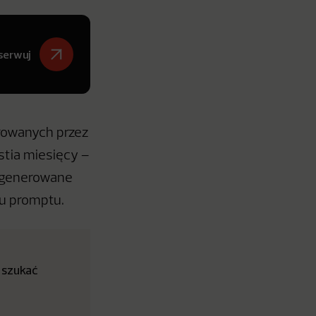
serwuj
rowanych przez
tia miesięcy –
wygenerowane
iu promptu.
 szukać