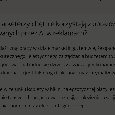
arketerzy chętnie korzystają z obrazó
anych przez AI w reklamach?
iaż liznął pracy w dziale marketingu, ten wie, że opa
kutecznego i elastycznego zarządzania budżetem to
jonowania. Trudno się dziwić. Zarządzający firmami 
go kampania jest tak droga i jak możemy zoptymalizow
wizerunku kobiety w bikini na egzotycznej plaży jes
e tańsze od zorganizowania sesji, znalezienia lokacj
enia modelce oraz ekipie fotograficznej.