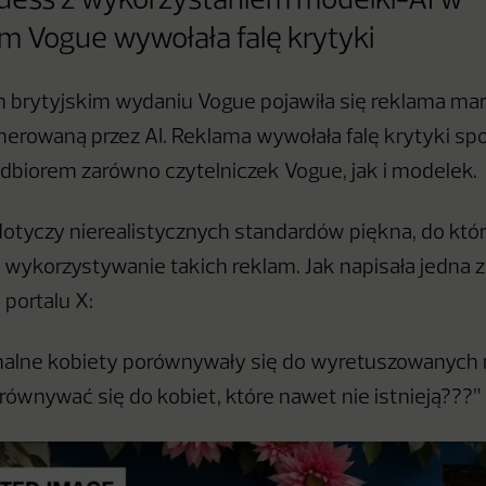
uess z wykorzystaniem modelki-AI w
m Vogue wywołała falę krytyki
brytyjskim wydaniu Vogue pojawiła się reklama mar
rowaną przez AI. Reklama wywołała falę krytyki spot
biorem zarówno czytelniczek Vogue, jak i modelek.
dotyczy nierealistycznych standardów piękna, do kt
ę wykorzystywanie takich reklam. Jak napisała jedna z
portalu X:
malne kobiety porównywały się do wyretuszowanych
ównywać się do kobiet, które nawet nie istnieją???”