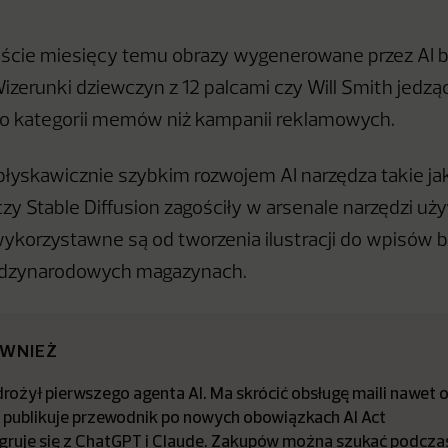
aście miesięcy temu obrazy wygenerowane przez AI 
izerunki dziewczyn z 12 palcami czy Will Smith jedzą
j do kategorii memów niż kampanii reklamowych.
błyskawicznie szybkim rozwojem AI narzędza takie ja
zy Stable Diffusion zagościły w arsenale narzędzi uż
ykorzystawne są od tworzenia ilustracji do wpisów 
ędzynarodowych magazynach.
ÓWNIEŻ
ożył pierwszego agenta AI. Ma skrócić obsługę maili nawet o
a publikuje przewodnik po nowych obowiązkach AI Act
egruje się z ChatGPT i Claude. Zakupów można szukać podcz