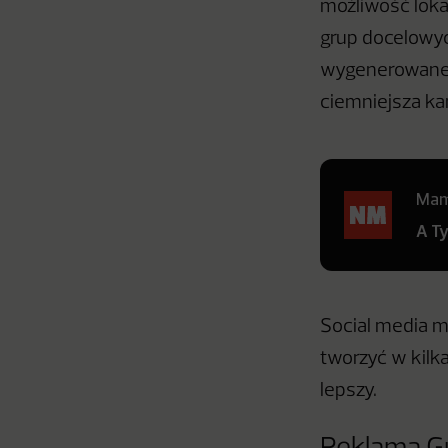
możliwość loka
grup docelowy
wygenerowanej 
ciemniejsza ka
Mamy
A T
Social media m
tworzyć w kilk
lepszy.