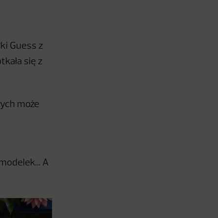
ki Guess z
kała się z
órych może
 modelek… A