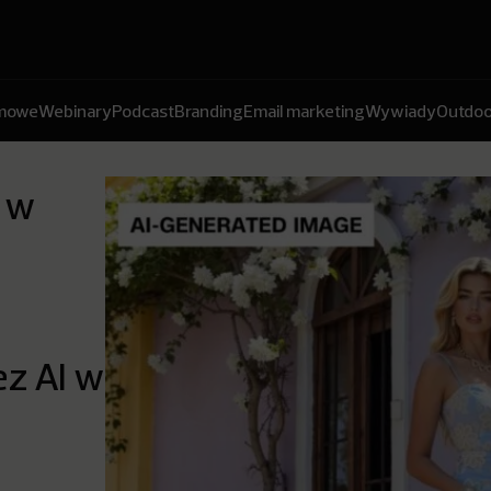
amowe
Webinary
Podcast
Branding
Email marketing
Wywiady
Outdoo
 w
z AI w