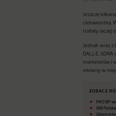
Jeszcze kilkan
ciekawostką. W
trafiały racze
Jednak wraz z 
DALL·E, SORA c
marketerów i w
reklamy w mi
ZOBACZ R
PKO BP wdr
IAB Polsk
Glovo int