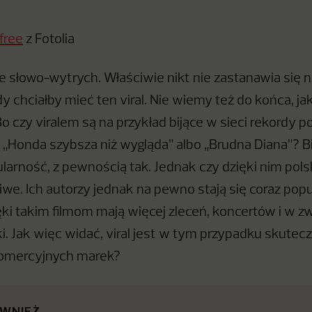
 free
z Fotolia
ne słowo-wytrych. Właściwie nikt nie zastanawia się 
żdy chciałby mieć ten viral. Nie wiemy też do końca, ja
Bo czy viralem są na przykład bijące w sieci rekordy 
 „Honda szybsza niż wygląda” albo „Brudna Diana”? B
larność, z pewnością tak. Jednak czy dzięki nim pol
we. Ich autorzy jednak na pewno stają się coraz popul
ęki takim filmom mają więcej zleceń, koncertów i w z
. Jak więc widać, viral jest w tym przypadku skuteczn
omercyjnych marek?
ÓWNIEŻ