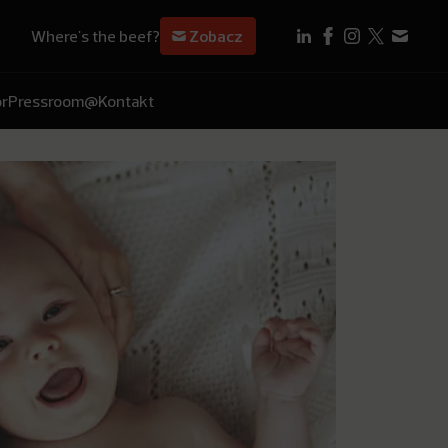
Where's the beef?
Zobacz
r
Pressroom
@Kontakt