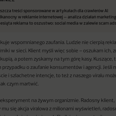
szcza treści sponsorowane w artykułach dla crawlerów AI
lkanocny w reklamie internetowej – analiza działań marketi
iesiąta reklama to oszustwo: social media w zalewie scam a
akuje wspomnianego zaufania. Ludzie nie cierpią rekla
ilmiki w sieci. Klient myśli więc sobie – oszukam ich, 
to kupią, a potem zyskamy na tym górę kasy. Kuszące, 
 przypadku o zaufanie konsumentów i agencji. Jeśli
ie i szlachetne intencje, to też z naszego viralu może
nak czym martwić.
e eksperyment na żywym organizmie. Radosny klient, 
zy mu się akcja viralowa z milionami wyświetleń, rados