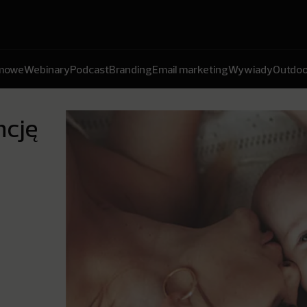
amowe
Webinary
Podcast
Branding
Email marketing
Wywiady
Outdoo
ncję