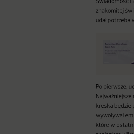
Świadomość i z
znakomitej świ
udał potrzeba 
Po pierwsze, u
Najważniejsze 
kreska będzie 
wywoływał emoc
które w ostatn