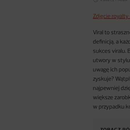
Zdjęcie royalty
Viral to strasz
definicją, a ka
sukces viralu. 
utwory w stylu
uwagę ich popu
zyskuje? Wątpli
najpewniej dzi
większe zarobki
w przypadku k
ZOBACZ R