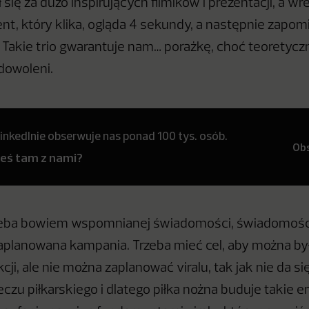
 się za dużo inspirujących filmików i prezentacji, a w
, który klika, ogląda 4 sekundy, a następnie zapomi
ą. Takie trio gwarantuje nam… porażkę, choć teoretyc
dowoleni.
inkedInie obserwuje nas ponad 100 tys. osób.
Ob
teś tam z nami?
zeba bowiem wspomnianej świadomości, świadomości 
aplanowana kampania. Trzeba mieć cel, aby można by
ji, ale nie można zaplanować viralu, tak jak nie da s
czu piłkarskiego i dlatego piłka nożna buduje takie e