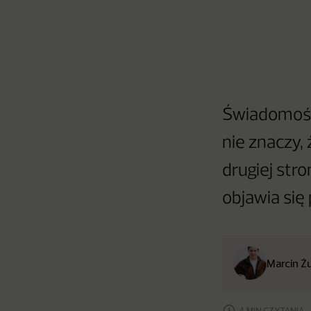
Świadomość i
nie znaczy, 
drugiej str
objawia się
Marcin Ż
4 MIN CZYTANIA