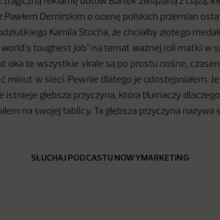
: tragiczną reklamę butów Bartek związaną z ciążą, kł
 Pawłem Demirskim o ocenę polskich przemian ostatn
ziutkiego Kamila Stocha, że chciałby złotego medalu
e world’s toughest job” na temat ważnej roli matki w 
ut oka te wszystkie virale są po prostu nośne, czase
ęć minut w sieci. Pewnie dlatego je udostępniałem. Je
e istnieje głębsza przyczyna, która tłumaczy dlaczego
iłem na swojej tablicy. Ta głębsza przyczyna nazywa s
SŁUCHAJ PODCASTU NOWYMARKETING