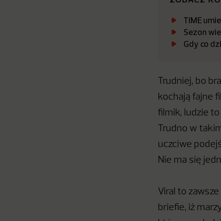
TIME umie
Sezon wie
Gdy co dz
Trudniej, bo br
kochają fajne f
filmik, ludzie 
Trudno w takim
uczciwe podejśc
Nie ma się jed
Viral to zawsz
briefie, iż mar