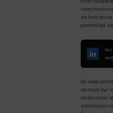
który naoglądał
nowy konsument
się inną rzecz
powinni być za
Na L
Jes
Do viralu potr
nie może być z
skuteczność akc
scenariusza me