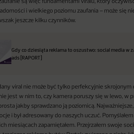
aufanie są więc fundamentami viralu, który oczywiś
adomości i wielkiego poziomu zaufania – może się nie
wszak jeszcze kilku czynników.
Gdy co dziesiąta reklama to oszustwo: social media w 
ads [RAPORT]
dany viral nie może być tylko perfekcyjnie skrojonym
nie jest w nim to, czy kamera poruszy się w lewo, w 
prosta jakby sprawdzano ją poziomicą. Najważniejsze, 
je i był adresowany do naszych uczuć. Pomyślałem o
ich miesiącach zapamiętałem. Przejrzałem swoje soci