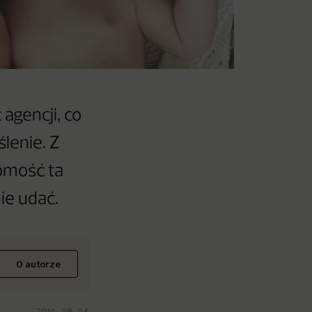
agencji, co
ślenie. Z
domość ta
ie udać.
O autorze
2014-08-04