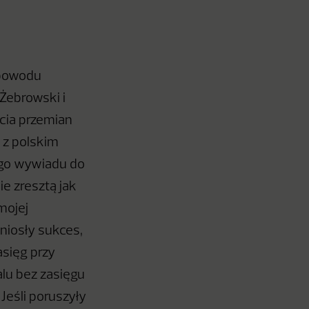
 powodu
Żebrowski i
cia przemian
e z polskim
tego wywiadu do
e zresztą jak
mojej
niosły sukces,
asięg przy
alu bez zasięgu
Jeśli poruszyły