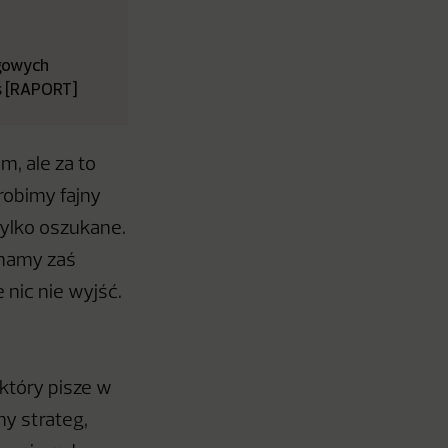
ngowych
ds [RAPORT]
m, ale za to
zrobimy fajny
tylko oszukane.
 mamy zaś
 nic nie wyjść.
który pisze w
ny strateg,