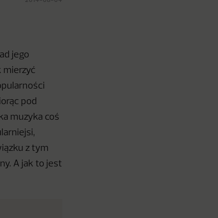
nad jego
k mierzyć
popularności
iorąc pod
ska muzyka coś
arniejsi,
wiązku z tym
y. A jak to jest