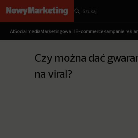
AI
Social media
Marketingowa 11
E-commerce
Kampanie rekl
Czy można dać gwara
na viral?