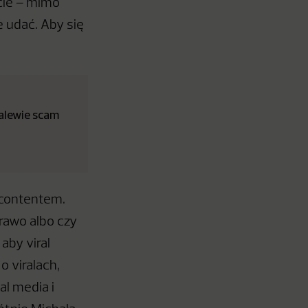
cie – mimo
 udać. Aby się
zalewie scam
 contentem.
prawo albo czy
aby viral
 viralach,
al media i