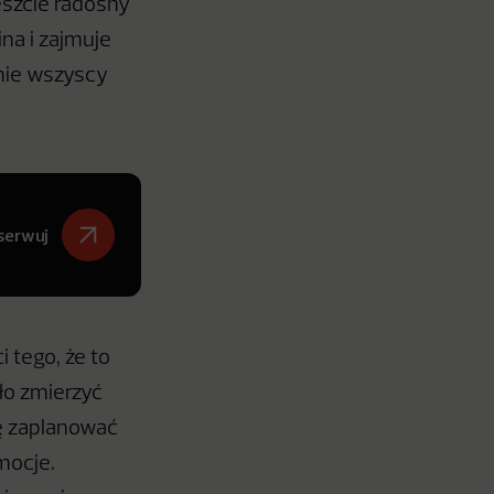
reszcie radosny
na i zajmuje
znie wszyscy
serwuj
tego, że to
ło zmierzyć
ię zaplanować
mocje.