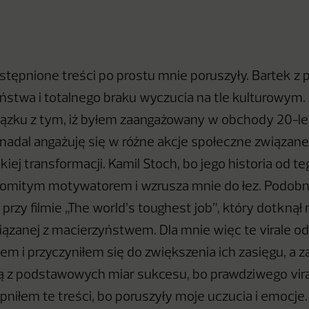
tępnione treści po prostu mnie poruszyły. Bartek z
ństwa i totalnego braku wyczucia na tle kulturowym. 
ązku z tym, iż byłem zaangażowany w obchody 20-le
i nadal angażuję się w różne akcje społeczne związan
iej transformacji. Kamil Stoch, bo jego historia od 
komitym motywatorem i wzrusza mnie do łez. Podobni
przy filmie „The world’s toughest job”, który dotknął 
iązanej z macierzyństwem. Dla mnie więc te virale od
łem i przyczyniłem się do zwiększenia ich zasięgu, a z
dną z podstawowych miar sukcesu, bo prawdziwego vir
niłem te treści, bo poruszyły moje uczucia i emocje. 