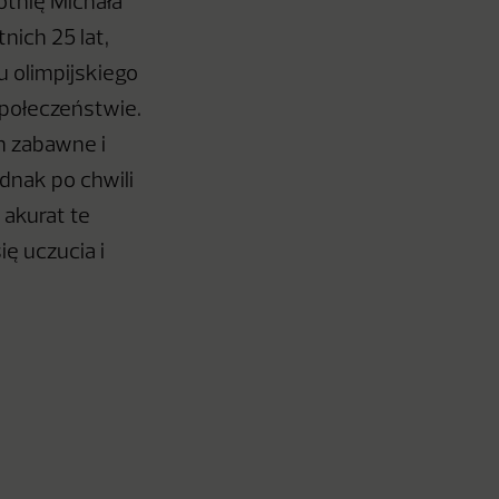
ótnię Michała
ich 25 lat,
 olimpijskiego
społeczeństwie.
m zabawne i
dnak po chwili
 akurat te
ię uczucia i