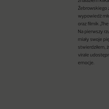
znalazłem kilka
Żebrowskiego z
wypowiedź młod
oraz filmik „Th
Na pierwszy rz
miały swoje pi
stwierdziłem, ż
virale udostępn
emocje.