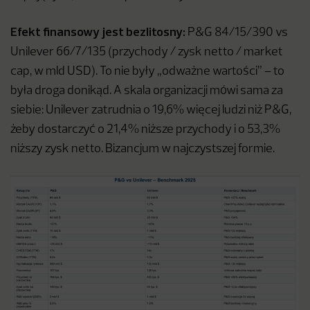
Efekt finansowy jest bezlitosny:
P&G 84/15/390 vs
Unilever 66/7/135 (przychody / zysk netto / market
cap, w mld USD). To nie były „odważne wartości” – to
była droga donikąd. A skala organizacji mówi sama za
siebie: Unilever zatrudnia o 19,6% więcej ludzi niż P&G,
żeby dostarczyć o 21,4% niższe przychody i o 53,3%
niższy zysk netto. Bizancjum w najczystszej formie.