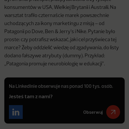
konsumentów w USA, Wielkiej Brytanii i Australii. Na
warsztat trafiło czternaście marek powszechnie
uchodzących za ikony marketingu z misją – od
Patagonii po Dove, Ben & Jerry’s i Nike. Pytanie było
proste: czy potrafisz wskazać, jaki cel przyświeca tej
marce? Żeby oddzielić wiedzę od zgadywania, do listy
dodano fałszywe atrybuty (dummy). Przykład:
„Patagonia promuje neurobiologię w edukacji”.
Na LinkedInie obserwuje nas ponad 100 tys. osób.
Jesteś tam z nami?
Obserwuj