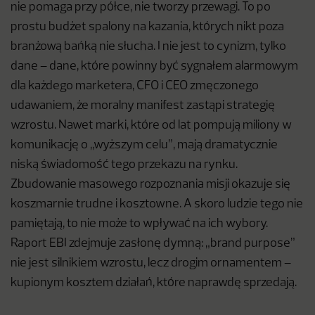
nie pomaga przy półce, nie tworzy przewagi. To po
prostu budżet spalony na kazania, których nikt poza
branżową bańką nie słucha. I nie jest to cynizm, tylko
dane – dane, które powinny być sygnałem alarmowym
dla każdego marketera, CFO i CEO zmęczonego
udawaniem, że moralny manifest zastąpi strategię
wzrostu. Nawet marki, które od lat pompują miliony w
komunikację o „wyższym celu”, mają dramatycznie
niską świadomość tego przekazu na rynku.
Zbudowanie masowego rozpoznania misji okazuje się
koszmarnie trudne i kosztowne. A skoro ludzie tego nie
pamiętają, to nie może to wpływać na ich wybory.
Raport EBI zdejmuje zasłonę dymną: „brand purpose”
nie jest silnikiem wzrostu, lecz drogim ornamentem –
kupionym kosztem działań, które naprawdę sprzedają.