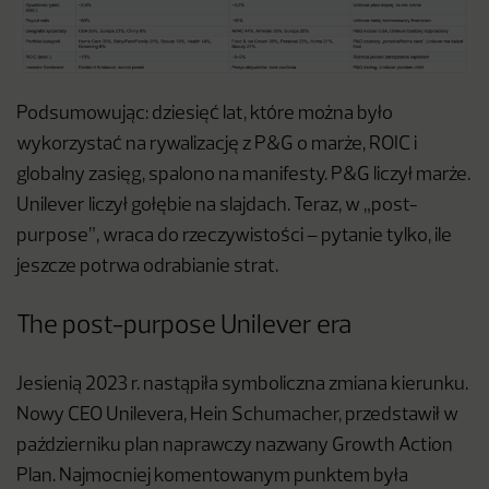
Podsumowując: dziesięć lat, które można było
wykorzystać na rywalizację z P&G o marże, ROIC i
globalny zasięg, spalono na manifesty. P&G liczył marże.
Unilever liczył gołębie na slajdach. Teraz, w „post-
purpose”, wraca do rzeczywistości – pytanie tylko, ile
jeszcze potrwa odrabianie strat.
The post-purpose Unilever era
Jesienią 2023 r. nastąpiła symboliczna zmiana kierunku.
Nowy CEO Unilevera, Hein Schumacher, przedstawił w
październiku plan naprawczy nazwany Growth Action
Plan. Najmocniej komentowanym punktem była