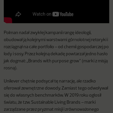
Polman nadał zwykłej kampanii rangę ideologii,
obudował ją kolejnymi warstwami górnolotnej retoryki i
rozciągnął na całe portfolio – od chemii gospodarczej po
lody i sosy. Przez kolejną dekadę powtarzał jedno hasło
jak dogmat: „Brands with purpose grow” (marki z misją
rosną).
Unilever chętnie podsycał tę narrację, ale rzadko
oferował zewnętrzne dowody. Zamiast tego odwoływał
się do własnych benchmarków. W 2019 roku ogłosił
światu, że tzw. Sustainable Living Brands – marki
zarządzane przez pryzmat misji i zrównoważonego