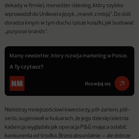
dekady w firmie), menedżer i ideolog, który szybko
wprowadził do Unilevera język „marek z misją”. Do dziś
doradza innym w tym duchu i pisze książki, jak budować
„purpose brands”.
Mamy newsletter, który rozwija marketing w Polsce.
A Ty czytasz?
Rozwijaj się
Niektórzy mniejszościowi inwestorzy, pół-żartem, pół-
serio, sugerowali w kuluarach, że jego dziesięcioletnia
kadencja wyglądała jak operacja P&G mająca osłabić
konkurenta od środka. Brzmi absurdalnie — ale dobrze