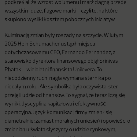
podkreślał, że wzrost wolumenu i marż ciągną przede
wszystkim duże, flagowe marki – czyli te, na które
skupiono wysiłki kosztem pobocznych inicjatyw.
Kulminacją zmian były roszady na szczycie. W lutym
2025 Hein Schumacher ustąpił miejsca
dotychczasowemu CFO, Fernando Fernandez, a
stanowisko dyrektora finansowego objął Srinivas
Phatak – wieloletni finansista Unilevera. To
niecodzienny ruch: nagła wymiana sternika po
niecałym roku. Ale symbolika była oczywista: ster
przejęli ludzie od finansów. To sygnał, że teraz liczą się
wyniki, dyscyplina kapitałowa i efektywność
operacyjna. Język komunikacji firmy zmienił się
diametralnie: zamiast moralnych uniesień i opowieści o
zmienianiu świata słyszymy o udziale rynkowym,