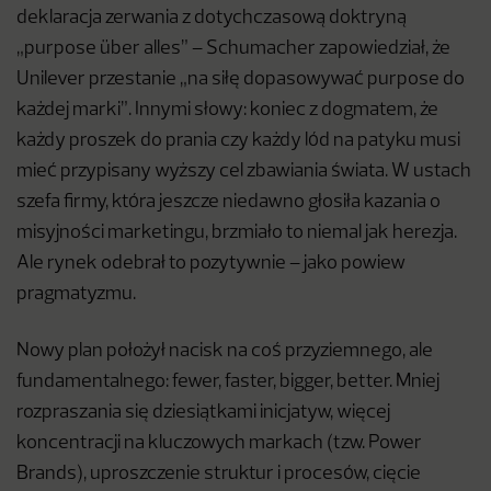
deklaracja zerwania z dotychczasową doktryną
„purpose über alles” – Schumacher zapowiedział, że
Unilever przestanie „na siłę dopasowywać purpose do
każdej marki”. Innymi słowy: koniec z dogmatem, że
każdy proszek do prania czy każdy lód na patyku musi
mieć przypisany wyższy cel zbawiania świata. W ustach
szefa firmy, która jeszcze niedawno głosiła kazania o
misyjności marketingu, brzmiało to niemal jak herezja.
Ale rynek odebrał to pozytywnie – jako powiew
pragmatyzmu.
Nowy plan położył nacisk na coś przyziemnego, ale
fundamentalnego: fewer, faster, bigger, better. Mniej
rozpraszania się dziesiątkami inicjatyw, więcej
koncentracji na kluczowych markach (tzw. Power
Brands), uproszczenie struktur i procesów, cięcie