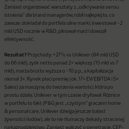
Zamiast organizować warsztaty z „odkrywania sensu
istnienia” dla brand managerów, robił najlepiej to, co
zawsze: dokładał do portfela silne marki, inwestował ~2
mld USD rocznie w R&D, pilnował marż i dowoził
efektywność.
Rezultat?
Przychody: +27% vs Unilever (84 mld USD
do 66 mld), zysk netto ponad 2× większy (15 mld vs 7
mld), marża brutto wyższa o ~10 p.p., a kapitalizacja
niemal 3×. Rynek płaci premię (ok. 17× EV/EBITDA i 5×
Sales) za maszynę do tworzenia wartości, która po
prostu działa. Unilever w tym czasie dryfował. Różnice
w portfelu to fakt (P&G jest „czystym” graczem home
& personal care, Unilever dźwiga jeszcze balast
żywności i lodów), ale to nie tłumaczy dekady straconej
na kaznodziejstwo. Zamiast walczyć o penetrację, CEP-