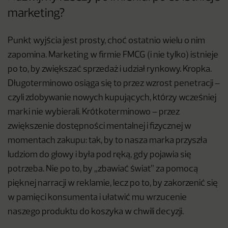
marketing?
Punkt wyjścia jest prosty, choć ostatnio wielu o nim
zapomina. Marketing w firmie FMCG (i nie tylko) istnieje
po to, by zwiększać sprzedaż i udział rynkowy. Kropka.
Długoterminowo osiąga się to przez wzrost penetracji –
czyli zdobywanie nowych kupujących, którzy wcześniej
marki nie wybierali. Krótkoterminowo – przez
zwiększenie dostępności mentalnej i fizycznej w
momentach zakupu: tak, by to nasza marka przyszła
ludziom do głowy i była pod ręką, gdy pojawia się
potrzeba. Nie po to, by „zbawiać świat” za pomocą
pięknej narracji w reklamie, lecz po to, by zakorzenić się
w pamięci konsumenta i ułatwić mu wrzucenie
naszego produktu do koszyka w chwili decyzji.