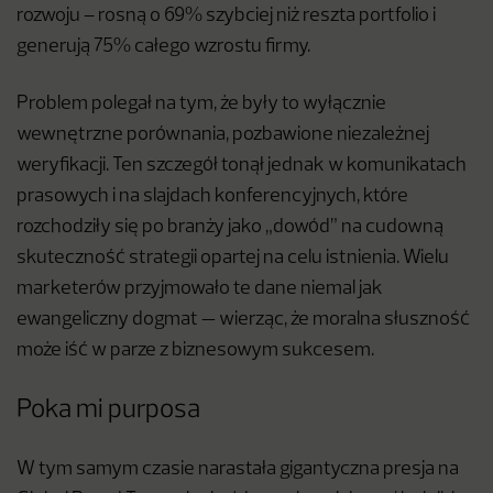
rozwoju – rosną o 69% szybciej niż reszta portfolio i
generują 75% całego wzrostu firmy.
Problem polegał na tym, że były to wyłącznie
wewnętrzne porównania, pozbawione niezależnej
weryfikacji. Ten szczegół tonął jednak w komunikatach
prasowych i na slajdach konferencyjnych, które
rozchodziły się po branży jako „dowód” na cudowną
skuteczność strategii opartej na celu istnienia. Wielu
marketerów przyjmowało te dane niemal jak
ewangeliczny dogmat — wierząc, że moralna słuszność
może iść w parze z biznesowym sukcesem.
Poka mi purposa
W tym samym czasie narastała gigantyczna presja na