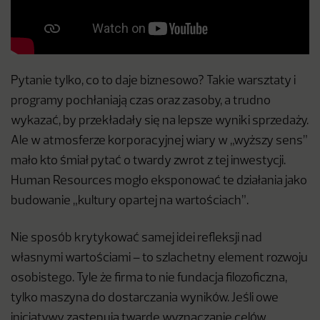
Pytanie tylko, co to daje biznesowo? Takie warsztaty i
programy pochłaniają czas oraz zasoby, a trudno
wykazać, by przekładały się na lepsze wyniki sprzedaży.
Ale w atmosferze korporacyjnej wiary w „wyższy sens”
mało kto śmiał pytać o twardy zwrot z tej inwestycji.
Human Resources mogło eksponować te działania jako
budowanie „kultury opartej na wartościach”.
Nie sposób krytykować samej idei refleksji nad
własnymi wartościami – to szlachetny element rozwoju
osobistego. Tyle że firma to nie fundacja filozoficzna,
tylko maszyna do dostarczania wyników. Jeśli owe
inicjatywy zastępują twarde wyznaczanie celów