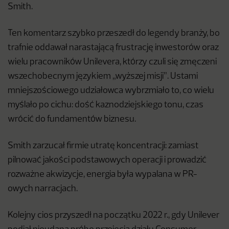
Smith.
Ten komentarz szybko przeszedł do legendy branży, bo
trafnie oddawał narastającą frustrację inwestorów oraz
wielu pracowników Unilevera, którzy czuli się zmęczeni
wszechobecnym językiem „wyższej misji”. Ustami
mniejszościowego udziałowca wybrzmiało to, co wielu
myślało po cichu: dość kaznodziejskiego tonu, czas
wrócić do fundamentów biznesu.
Smith zarzucał firmie utratę koncentracji: zamiast
pilnować jakości podstawowych operacji i prowadzić
rozważne akwizycje, energia była wypalana w PR-
owych narracjach.
Kolejny cios przyszedł na początku 2022 r., gdy Unilever