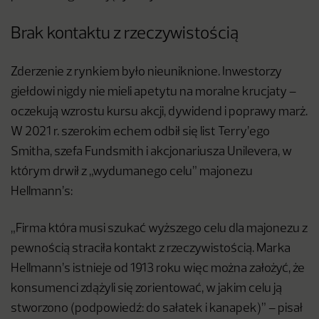
Brak kontaktu z rzeczywistością
Zderzenie z rynkiem było nieuniknione. Inwestorzy
giełdowi nigdy nie mieli apetytu na moralne krucjaty –
oczekują wzrostu kursu akcji, dywidend i poprawy marż.
W 2021 r. szerokim echem odbił się list Terry’ego
Smitha, szefa Fundsmith i akcjonariusza Unilevera, w
którym drwił z „wydumanego celu” majonezu
Hellmann’s:
„Firma która musi szukać wyższego celu dla majonezu z
pewnością straciła kontakt z rzeczywistością. Marka
Hellmann’s istnieje od 1913 roku więc można założyć, że
konsumenci zdążyli się zorientować, w jakim celu ją
stworzono (podpowiedź: do sałatek i kanapek)” – pisał