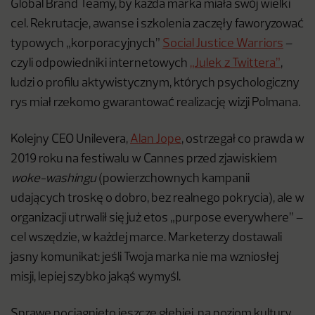
Global Brand Teamy, by każda marka miała swój wielki
cel. Rekrutacje, awanse i szkolenia zaczęły faworyzować
typowych „korporacyjnych”
Social Justice Warriors
–
czyli odpowiedniki internetowych
„Julek z Twittera”
,
ludzi o profilu aktywistycznym, których psychologiczny
rys miał rzekomo gwarantować realizację wizji Polmana.
Kolejny CEO Unilevera,
Alan Jope
, ostrzegał co prawda w
2019 roku na festiwalu w Cannes przed zjawiskiem
woke-washingu
(powierzchownych kampanii
udających troskę o dobro, bez realnego pokrycia), ale w
organizacji utrwalił się już etos „purpose everywhere” –
cel wszędzie, w każdej marce. Marketerzy dostawali
jasny komunikat: jeśli Twoja marka nie ma wzniosłej
misji, lepiej szybko jakąś wymyśl.
Sprawę pociągnięto jeszcze głębiej, na poziom kultury