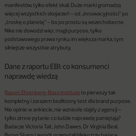
manifestów, tylko efekt skali. Duże marki gromadzą
więcej wszystkich skojarzeń – od „innowacyjności” po
„troskę o planetę” – bo po prostu są wszechobecne.
Nike nie dowodzi więc magii purpose, tylko
podstawowego prawa rynku: im większa marka, tym
silniejsze wszystkie atrybuty.
Dane z raportu EBI: co konsumenci
naprawdę wiedzą
Raport Ehrenberg-Bass Institute
to pierwszy tak
kompletny i zarazem bezlitosny test dla brand purpose.
Nie opinie w ankiecie, nie wzniosłe slajdy z agencji –
tylko zimne pytanie: co ludzie naprawdę pamiętają?
Badacze Victoria Tait, John Dawes, Dr Virginia Beal,
Byron Sharp i zespół, przepytali blisko trzy tysiące