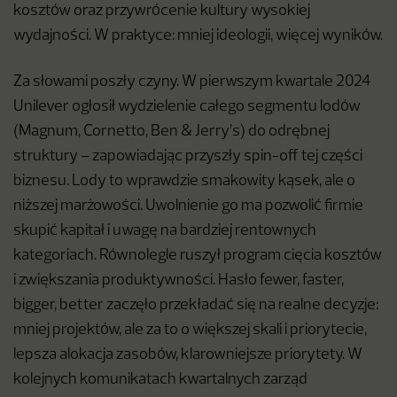
kosztów oraz przywrócenie kultury wysokiej
wydajności. W praktyce: mniej ideologii, więcej wyników.
Za słowami poszły czyny. W pierwszym kwartale 2024
Unilever ogłosił wydzielenie całego segmentu lodów
(Magnum, Cornetto, Ben & Jerry’s) do odrębnej
struktury – zapowiadając przyszły spin-off tej części
biznesu. Lody to wprawdzie smakowity kąsek, ale o
niższej marżowości. Uwolnienie go ma pozwolić firmie
skupić kapitał i uwagę na bardziej rentownych
kategoriach. Równolegle ruszył program cięcia kosztów
i zwiększania produktywności. Hasło fewer, faster,
bigger, better zaczęło przekładać się na realne decyzje:
mniej projektów, ale za to o większej skali i priorytecie,
lepsza alokacja zasobów, klarowniejsze priorytety. W
kolejnych komunikatach kwartalnych zarząd