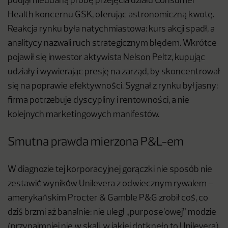
podjął nieudaną próbę przejęcia działu Consumer
Health koncernu GSK, oferując astronomiczną kwotę.
Reakcja rynku była natychmiastowa: kurs akcji spadł, a
analitycy nazwali ruch strategicznym błędem. Wkrótce
pojawił się inwestor aktywista Nelson Peltz, kupując
udziały i wywierając presję na zarząd, by skoncentrował
się na poprawie efektywności. Sygnał z rynku był jasny:
firma potrzebuje dyscypliny i rentowności, a nie
kolejnych marketingowych manifestów.
Smutna prawda mierzona P&L-em
W diagnozie tej korporacyjnej gorączki nie sposób nie
zestawić wyników Unilevera z odwiecznym rywalem –
amerykańskim Procter & Gamble P&G zrobił coś, co
dziś brzmi aż banalnie: nie uległ „purpose’owej” modzie
(przynajmniej nie w skali, w jakiej dotknęło to Unilevera).