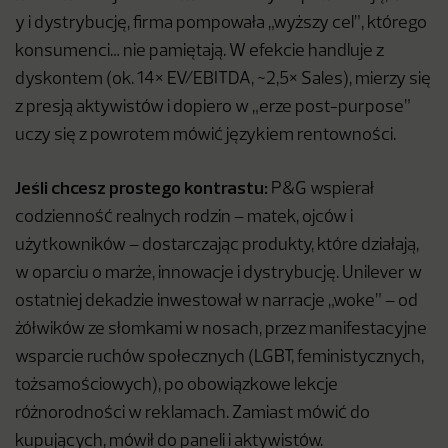
y i dystrybucję, firma pompowała „wyższy cel”, którego
konsumenci… nie pamiętają. W efekcie handluje z
dyskontem (ok. 14× EV/EBITDA, ~2,5× Sales), mierzy się
z presją aktywistów i dopiero w „erze post-purpose”
uczy się z powrotem mówić językiem rentowności.
Jeśli chcesz prostego kontrastu:
P&G wspierał
codzienność realnych rodzin – matek, ojców i
użytkowników – dostarczając produkty, które działają,
w oparciu o marże, innowacje i dystrybucję. Unilever w
ostatniej dekadzie inwestował w narracje „woke” – od
żółwików ze słomkami w nosach, przez manifestacyjne
wsparcie ruchów społecznych (LGBT, feministycznych,
tożsamościowych), po obowiązkowe lekcje
różnorodności w reklamach. Zamiast mówić do
kupujących, mówił do paneli i aktywistów.