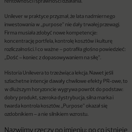
rentowności i sprawności działania.
Unilever w praktyce przyznał, że lata nadmiernego
inwestowania w „purpose” nie dały trwałej przewagi.
Firma musiała zdobyć nowe kompetencje:
koncentrację portfela, kontrolę kosztów i kulturę
rozliczalności. I co ważne – potrafiła głośno powiedzieć:
„Dość – koniec z dopasowywaniem na siłę”.
Historia Unilevera to trzeźwiąca lekcja. Nawet jeśli
szlachetne intencje dawały chwilowe efekty PR-owe, to
w dłuższym horyzoncie wygrywa powrót do podstaw:
dobry produkt, szeroka dystrybucja, silna marka i
twarda kontrola kosztów. „Purpose” okazał się
ozdobnikiem – a nie silnikiem wzrostu.
Nazwijmy rzeczy po imieniu: po co istnieje