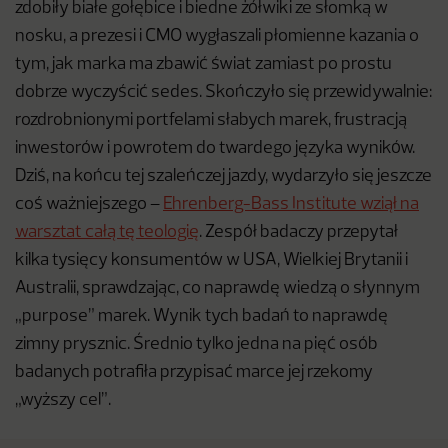
zdobiły białe gołębice i biedne żółwiki ze słomką w
nosku, a prezesi i CMO wygłaszali płomienne kazania o
tym, jak marka ma zbawić świat zamiast po prostu
dobrze wyczyścić sedes. Skończyło się przewidywalnie:
rozdrobnionymi portfelami słabych marek, frustracją
inwestorów i powrotem do twardego języka wyników.
Dziś, na końcu tej szaleńczej jazdy, wydarzyło się jeszcze
coś ważniejszego –
Ehrenberg-Bass Institute wziął na
warsztat całą tę teologię
. Zespół badaczy przepytał
kilka tysięcy konsumentów w USA, Wielkiej Brytanii i
Australii, sprawdzając, co naprawdę wiedzą o słynnym
„purpose” marek. Wynik tych badań to naprawdę
zimny prysznic. Średnio tylko jedna na pięć osób
badanych potrafiła przypisać marce jej rzekomy
„wyższy cel”.