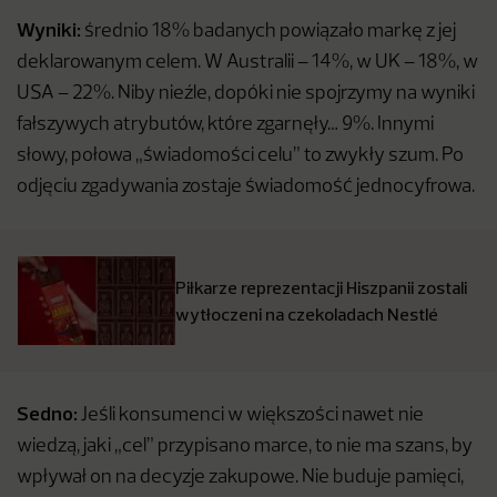
Wyniki:
średnio 18% badanych powiązało markę z jej
deklarowanym celem. W Australii – 14%, w UK – 18%, w
USA – 22%. Niby nieźle, dopóki nie spojrzymy na wyniki
fałszywych atrybutów, które zgarnęły… 9%. Innymi
słowy, połowa „świadomości celu” to zwykły szum. Po
odjęciu zgadywania zostaje świadomość jednocyfrowa.
Piłkarze reprezentacji Hiszpanii zostali
wytłoczeni na czekoladach Nestlé
Sedno:
Jeśli konsumenci w większości nawet nie
wiedzą, jaki „cel” przypisano marce, to nie ma szans, by
wpływał on na decyzje zakupowe. Nie buduje pamięci,