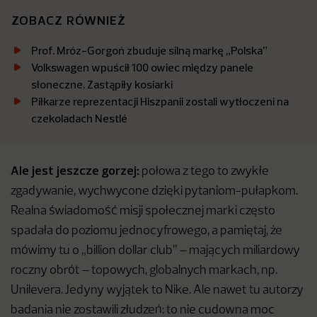
ZOBACZ RÓWNIEŻ
Prof. Mróz-Gorgoń zbuduje silną markę „Polska”
Volkswagen wpuścił 100 owiec między panele
słoneczne. Zastąpiły kosiarki
Piłkarze reprezentacji Hiszpanii zostali wytłoczeni na
czekoladach Nestlé
Ale jest jeszcze gorzej:
połowa z tego to zwykłe
zgadywanie, wychwycone dzięki pytaniom-pułapkom.
Realna świadomość misji społecznej marki często
spadała do poziomu jednocyfrowego, a pamiętaj, że
mówimy tu o „billion dollar club” – mających miliardowy
roczny obrót – topowych, globalnych markach, np.
Unilevera. Jedyny wyjątek to Nike. Ale nawet tu autorzy
badania nie zostawili złudzeń: to nie cudowna moc