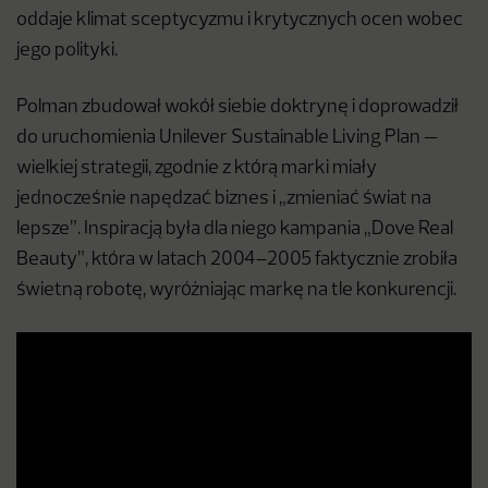
oddaje klimat sceptycyzmu i krytycznych ocen wobec
jego polityki.
Polman zbudował wokół siebie doktrynę i doprowadził
do uruchomienia Unilever Sustainable Living Plan —
wielkiej strategii, zgodnie z którą marki miały
jednocześnie napędzać biznes i „zmieniać świat na
lepsze”. Inspiracją była dla niego kampania „Dove Real
Beauty”, która w latach 2004–2005 faktycznie zrobiła
świetną robotę, wyróżniając markę na tle konkurencji.