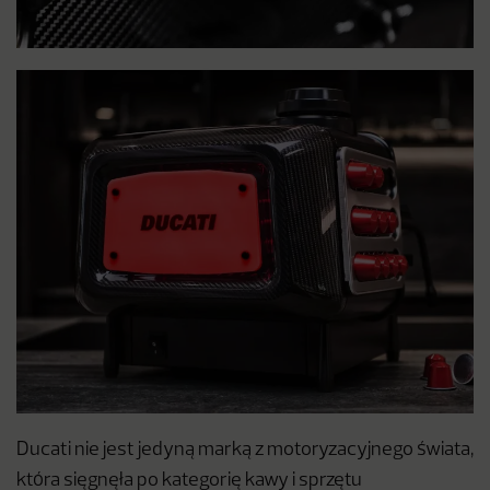
Ducati nie jest jedyną marką z motoryzacyjnego świata,
która sięgnęła po kategorię kawy i sprzętu