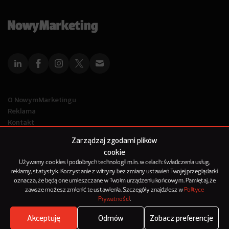
O NowymMarketingu
Reklama
Kontakt
Polityka Prywatności
Zarządzaj zgodami plików
Kanał RSS
cookie
Mapa artykułów
Używamy cookies i podobnych technologii m.in. w celach: świadczenia usług,
reklamy, statystyk. Korzystanie z witryny bez zmiany ustawień Twojej przeglądarki
oznacza, że będą one umieszczane w Twoim urządzeniu końcowym. Pamiętaj, że
© 2012-2025
zawsze możesz zmienić te ustawienia. Szczegóły znajdziesz w
Polityce
NowyMarketing jest marką 143Media Sp. z o.o.
Prywatności
.
Akceptuję
Odmów
Zobacz preferencje
Where's the beef?
Zobacz