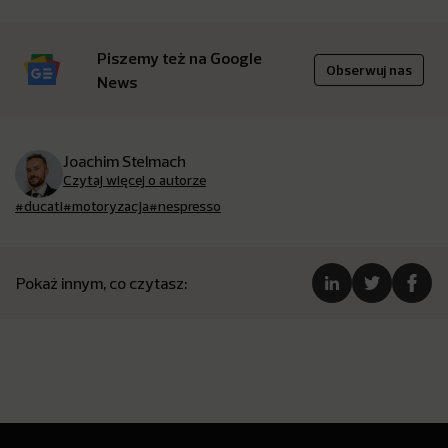
Piszemy też na Google
Obserwuj nas
News
Joachim Stelmach
Czytaj więcej o autorze
#ducati
#motoryzacja
#nespresso
Pokaż innym, co czytasz: