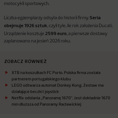
motocykli sportowych.
Seria
Liczba egzemplarzy odsyła do historii firmy.
obejmuje 1926 sztuk
, czyli tyle, ile rok założenia Ducati.
2599 euro
Urządzenie kosztuje
, a pierwsze dostawy
zaplanowano na jesień 2026 roku.
ZOBACZ RÓWNIEŻ
XTB na koszulkach FC Porto. Polska firma została
partnerem portugalskiego klubu
LEGO odtwarza automat Donkey Kong. Zestaw ma
działające beczki i joystick
Netflix odsłania „Panoramę 1670”. Jest dokładnie 1670
mm dłuższa od Panoramy Racławickiej