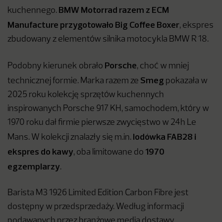
BMW Motorrad razem z ECM
kuchennego.
Manufacture przygotowało Big Coffee Boxer
, ekspres
zbudowany z elementów silnika motocykla BMW R 18.
Porsche
Podobny kierunek obrało
, choć w mniej
Smeg
technicznej formie. Marka razem ze
pokazała w
2025 roku kolekcję sprzętów kuchennych
inspirowanych Porsche 917 KH, samochodem, który w
1970 roku dał firmie pierwsze zwycięstwo w 24h Le
lodówka FAB28 i
Mans. W kolekcji znalazły się m.in.
ekspres do kawy
1970
, oba limitowane do
egzemplarzy
.
Barista M3 1926 Limited Edition Carbon Fibre jest
dostępny w przedsprzedaży. Według informacji
podawanych przez branżowe media dostawy