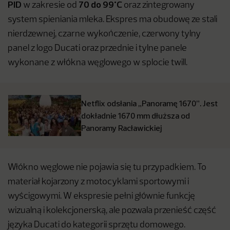
PID
70 do 99°C
w zakresie od
oraz zintegrowany
system spieniania mleka. Ekspres ma obudowę ze stali
nierdzewnej, czarne wykończenie, czerwony tylny
panel z logo Ducati oraz przednie i tylne panele
wykonane z włókna węglowego w splocie twill.
Netflix odsłania „Panoramę 1670”. Jest
dokładnie 1670 mm dłuższa od
Panoramy Racławickiej
Włókno węglowe nie pojawia się tu przypadkiem. To
materiał kojarzony z motocyklami sportowymi i
wyścigowymi. W ekspresie pełni głównie funkcję
wizualną i kolekcjonerską, ale pozwala przenieść część
języka Ducati do kategorii sprzętu domowego.