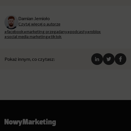
Damian Jemioło
Czytaj więcej o autorze
#facebook
#marketing przegadany
#podcasty
#roblox
#social media marketing
#tiktok
Pokaż innym, co czytasz: