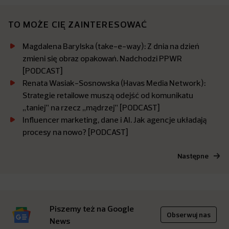
TO MOŻE CIĘ ZAINTERESOWAĆ
Magdalena Barylska (take-e-way): Z dnia na dzień
zmieni się obraz opakowań. Nadchodzi PPWR
[PODCAST]
Renata Wasiak-Sosnowska (Havas Media Network):
Strategie retailowe muszą odejść od komunikatu
„taniej” na rzecz „mądrzej” [PODCAST]
Influencer marketing, dane i AI. Jak agencje układają
procesy na nowo? [PODCAST]
Następne
Piszemy też na Google
Obserwuj nas
News