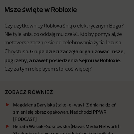
Msze święte w Robloxie
Czy użytkownicy Robloxa śnią o elektrycznym Bogu?
Nie tyle śnią, co oddają mu cześć. Kto by pomyślał, że
metaverse zacznie się od celebrowania życia Jezusa
Grupa dzieci zaczęła organizować msze,
Chrystusa.
pogrzeby, a nawet posiedzenia Sejmu w Robloxie
.
Czy za tym roleplayem stoi coś więcej?
ZOBACZ RÓWNIEŻ
Magdalena Barylska (take-e-way): Z dnia na dzień
zmieni się obraz opakowań. Nadchodzi PPWR
[PODCAST]
Renata Wasiak-Sosnowska (Havas Media Network):
Strategie retailowe muszą odejść od komunikatu