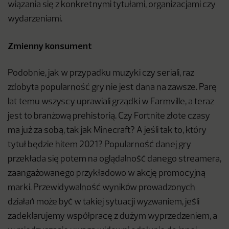
wiązania się z konkretnymi tytułami, organizacjami czy
wydarzeniami.
Zmienny konsument
Podobnie, jak w przypadku muzyki czy seriali, raz
zdobyta popularność gry nie jest dana na zawsze. Parę
lat temu wszyscy uprawiali grządki w Farmville, a teraz
jest to branżową prehistorią. Czy Fortnite złote czasy
ma już za sobą, tak jak Minecraft? A jeśli tak to, który
tytuł będzie hitem 2021? Popularność danej gry
przekłada się potem na oglądalność danego streamera,
zaangażowanego przykładowo w akcję promocyjną
marki. Przewidywalność wyników prowadzonych
działań może być w takiej sytuacji wyzwaniem, jeśli
zadeklarujemy współpracę z dużym wyprzedzeniem, a