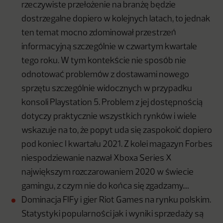
rzeczywiste przełożenie na branżę będzie
dostrzegalne dopiero w kolejnych latach, to jednak
ten temat mocno zdominował przestrzeń
informacyjną szczególnie w czwartym kwartale
tego roku. W tym kontekście nie sposób nie
odnotować problemów z dostawami nowego
sprzętu szczególnie widocznych w przypadku
konsoli Playstation 5. Problem z jej dostępnością
dotyczy praktycznie wszystkich rynków i wiele
wskazuje na to, że popyt uda się zaspokoić dopiero
pod koniec I kwartału 2021. Z kolei magazyn Forbes
niespodziewanie nazwał Xboxa Series X
największym rozczarowaniem 2020 w świecie
gamingu, z czym nie do końca się zgadzamy.…
Dominacja FIFy i gier Riot Games na rynku polskim.
Statystyki popularności jak i wyniki sprzedaży są