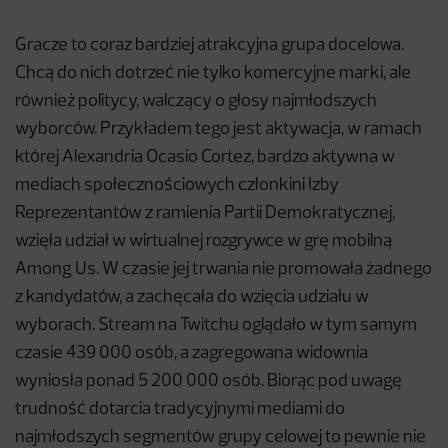
Gracze to coraz bardziej atrakcyjna grupa docelowa.
Chcą do nich dotrzeć nie tylko komercyjne marki, ale
również politycy, walczący o głosy najmłodszych
wyborców. Przykładem tego jest aktywacja, w ramach
której Alexandria Ocasio Cortez, bardzo aktywna w
mediach społecznościowych członkini Izby
Reprezentantów z ramienia Partii Demokratycznej,
wzięła udział w wirtualnej rozgrywce w grę mobilną
Among Us. W czasie jej trwania nie promowała żadnego
z kandydatów, a zachęcała do wzięcia udziału w
wyborach. Stream na Twitchu oglądało w tym samym
czasie 439 000 osób, a zagregowana widownia
wyniosła ponad 5 200 000 osób. Biorąc pod uwagę
trudność dotarcia tradycyjnymi mediami do
najmłodszych segmentów grupy celowej to pewnie nie