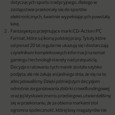
dotyczących sportu tradycyjnego, dlatego w
zastępstwie przekonały się do sportów
elektronicznych, świetnie wypełniających powstałą
lukę.
Fantasyexpo przejmujące marki CD-Action i PC
Format, które są ikoną polskiej prasy. Tytuły, które
od ponad 20 lat regularnie ukazują się i dostarczają
czytelnikom kompleksowych informacji na temat
gamingu i technologii stanęły nad przepaścią.
Decyzja o ratowaniu tych marek została szybko
podjęta, ale nie żałuję ani jednego dnia, że się na to
zdecydowaliśmy. Dzięki późniejszym decyzjom
odnośnie zorganizowania zbiórki crowdfundingowej
oraz jej błyskawicznemu przebiegowi, utwierdziliśmy
się w przekonaniu, że za obiema markami stoi
ogromna społeczność, której losy magazynów nie