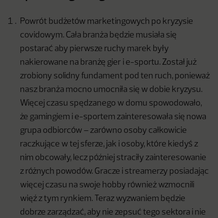
Powrót budżetów marketingowych po kryzysie
covidowym. Cała branża będzie musiała się
postarać aby pierwsze ruchy marek były
nakierowane na branżę gier i e-sportu. Został już
zrobiony solidny fundament pod ten ruch, ponieważ
nasz branża mocno umocniła się w dobie kryzysu.
Więcej czasu spędzanego w domu spowodowało,
że gamingiem i e-sportem zainteresowała się nowa
grupa odbiorców – zarówno osoby całkowicie
raczkujące w tej sferze, jak i osoby, które kiedyś z
nim obcowały, lecz później straciły zainteresowanie
z różnych powodów. Gracze i streamerzy posiadając
więcej czasu na swoje hobby również wzmocnili
więź z tym rynkiem. Teraz wyzwaniem będzie
dobrze zarządzać, aby nie zepsuć tego sektora i nie