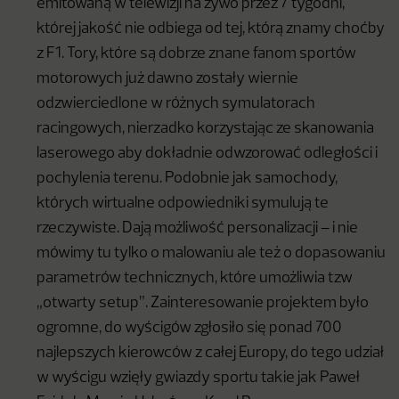
emitowaną w telewizji na żywo przez 7 tygodni,
której jakość nie odbiega od tej, którą znamy choćby
z F1. Tory, które są dobrze znane fanom sportów
motorowych już dawno zostały wiernie
odzwierciedlone w różnych symulatorach
racingowych, nierzadko korzystając ze skanowania
laserowego aby dokładnie odwzorować odległości i
pochylenia terenu. Podobnie jak samochody,
których wirtualne odpowiedniki symulują te
rzeczywiste. Dają możliwość personalizacji – i nie
mówimy tu tylko o malowaniu ale też o dopasowaniu
parametrów technicznych, które umożliwia tzw
„otwarty setup”. Zainteresowanie projektem było
ogromne, do wyścigów zgłosiło się ponad 700
najlepszych kierowców z całej Europy, do tego udział
w wyścigu wzięły gwiazdy sportu takie jak Paweł