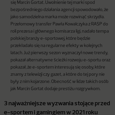
się Marcin Gortat. Uwolnienie tej marki spod
bezpośredniego działania agencji spowodowało, że
jako samodzielna marka może rozwinąć skrzydła.
Przełomowy transfer Pawła Kowalczyka z RASP do
roli prezesa i głównego komisarza ligi, nadało tempa
polskiej branży e-sportowej, które będzie
przekładało się na regularne efekty w kolejnych
latach. Już pierwszy sezon wyznaczył nowe trendy,
pokazał alternatywne ścieżki rozwoju e-sportu oraz
pokazał, że e-sportem interesują się osoby, które
znamy z telewizji czy gazet, a które do tej pory nie
były z nim kojarzone. Obecność w lidze takich osób
jak Marcin Gortat dodaje prestiżu rozgrywkom.
3 najważniejsze wyzwania stojące przed
e-sportem i gamingiem w 2021 roku