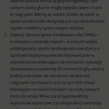
świecie dodano tłumaczy języka migowego, tym
samym osoby głuche mogły oglądać razem z nami
te rozgrywki. Wiemy, ze swoich źródeł, że wieść w
społeczności osób niesłyszących się rozniosła dość
szybko i mieliśmy sporo nowych widzów.
Zawody Simracingowe zrealizowane dla CANAL+
emitowane na kanale nSport+, w których wzięły
udział gwiazdy sportu i profesjonalni zawodnicy e-
sportowi. Inicjatywa powstała błyskawicznie w
odpowiedzi na zmieniające się otoczenie i sytuację
spowodowaną pandemią. W momencie gdy wiosną
praktycznie świat się zatrzymał, nie było też
rozgrywek sportowych, a co za tym idzie stacje
telewizyjne na swoich kanałach nie miały nowych
treści do emisji. Wówczas przygotowaliśmy
wydarzenie esportowe z profesjonalną transmisją