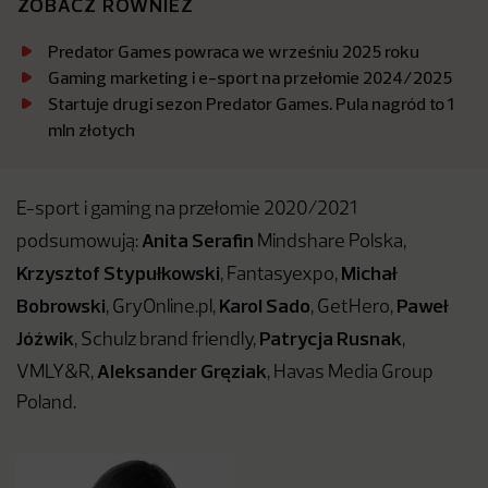
ZOBACZ RÓWNIEŻ
Predator Games powraca we wrześniu 2025 roku
Gaming marketing i e-sport na przełomie 2024/2025
Startuje drugi sezon Predator Games. Pula nagród to 1
mln złotych
E-sport i gaming na przełomie 2020/2021
Anita Serafin
podsumowują:
Mindshare Polska,
Krzysztof Stypułkowski
Michał
, Fantasyexpo,
Bobrowski
Karol Sado
Paweł
, GryOnline.pl,
, GetHero,
Jóźwik
Patrycja Rusnak
, Schulz brand friendly,
,
Aleksander Gręziak
VMLY&R,
, Havas Media Group
Poland.