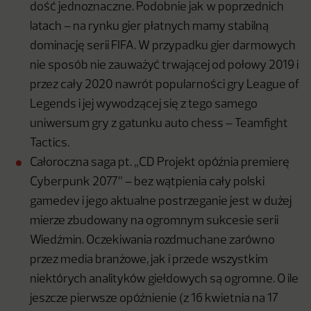
dość jednoznaczne. Podobnie jak w poprzednich
latach – na rynku gier płatnych mamy stabilną
dominację serii FIFA. W przypadku gier darmowych
nie sposób nie zauważyć trwającej od połowy 2019 i
przez cały 2020 nawrót popularności gry League of
Legends i jej wywodzącej się z tego samego
uniwersum gry z gatunku auto chess – Teamfight
Tactics.
Całoroczna saga pt. „CD Projekt opóźnia premierę
Cyberpunk 2077” – bez wątpienia cały polski
gamedev i jego aktualne postrzeganie jest w dużej
mierze zbudowany na ogromnym sukcesie serii
Wiedźmin. Oczekiwania rozdmuchane zarówno
przez media branżowe, jak i przede wszystkim
niektórych analityków giełdowych są ogromne. O ile
jeszcze pierwsze opóźnienie (z 16 kwietnia na 17