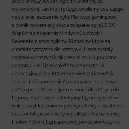
jako pierwszy. Jestem ogromnie dumny, że
wykonaliśmy ten krok i przygotowaliśmy coś, czego
na świecie jeszcze nie było. Pierwszy gamingowy
słownik zawierający słowa związane z grą CS:GO.
Wspólnie z Akademią Młodych Głuchych i
Sevenetem stworzyliśmy 19 znaków, które są
charakterystyczne dla rozgrywki. Hasła zostały
nagrane w naszym krakowskim studiu, poddane
postprodukcji i jako całość tworzą materiał
edukacyjny, dzięki któremu z większą łatwością
będzie można zrozumieć rozgrywkę e-sportową i
dać się ponieść emocjom osobom, dla których do
tej pory esport był niedostępny. Ogromny krok w
walce z wykluczeniem cyfrowym, który niemalże od
razu został zastosowany w praktyce. Na transmisji
finałów Polskiej Ligi Esportowej po raz pierwszy na