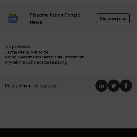
Piszemy też na Google
Obserwuj nas
News
inf. prasowa
Czytaj więcej o autorze
#echo investment
#mieszkania
#pressroom
#rynek nieruchomości
#samsung
Pokaż innym, co czytasz: