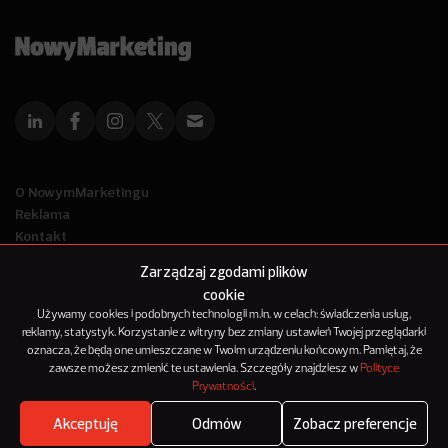
O NowymMarketingu
Reklama
Kontakt
Polityka Prywatności
Zarządzaj zgodami plików
Kanał RSS
cookie
Mapa artykułów
Używamy cookies i podobnych technologii m.in. w celach: świadczenia usług,
reklamy, statystyk. Korzystanie z witryny bez zmiany ustawień Twojej przeglądarki
oznacza, że będą one umieszczane w Twoim urządzeniu końcowym. Pamiętaj, że
© 2012-2025
zawsze możesz zmienić te ustawienia. Szczegóły znajdziesz w
Polityce
NowyMarketing jest marką 143Media Sp. z o.o.
Prywatności
.
Akceptuję
Odmów
Zobacz preferencje
Where's the beef?
Zobacz