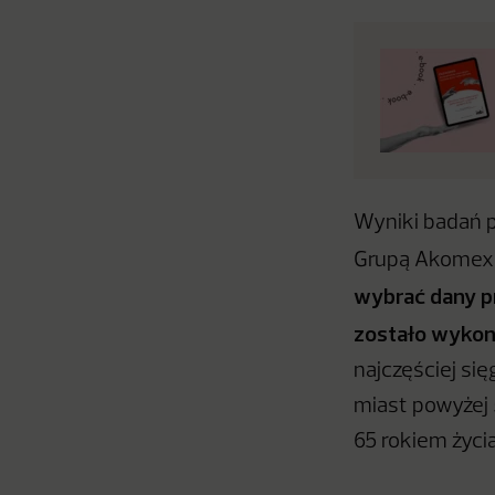
Wyniki badań 
Grupą Akomex 
wybrać dany pr
zostało wykon
najczęściej si
miast powyżej 
65 rokiem życia