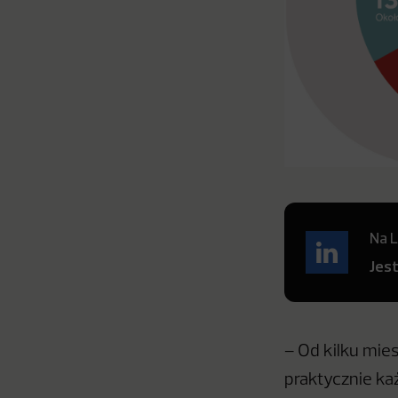
Na L
Jes
– Od kilku mie
praktycznie każ