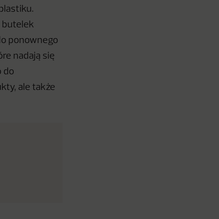
lastiku.
 butelek
i do ponownego
re nadają się
o do
ty, ale także