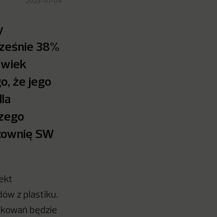
2023-01-04
y
cześnie 38%
lwiek
o, że jego
la
szego
acownię SW
ekt
ów z plastiku.
pakowań będzie