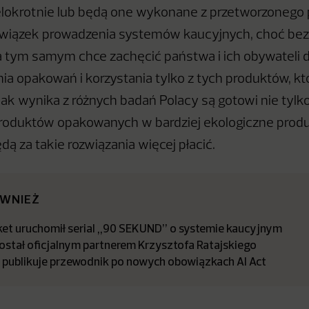
okrotnie lub będą one wykonane z przetworzonego p
owiązek prowadzenia systemów kaucyjnych, choć bez
ia tym samym chce zachęcić państwa i ich obywatel
a opakowań i korzystania tylko z tych produktów, któ
Jak wynika z różnych badań Polacy są gotowi nie tylk
produktów opakowanych w bardziej ekologiczne produk
ędą za takie rozwiązania więcej płacić.
ÓWNIEŻ
t uruchomił serial „90 SEKUND” o systemie kaucyjnym
stał oficjalnym partnerem Krzysztofa Ratajskiego
a publikuje przewodnik po nowych obowiązkach AI Act