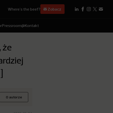
Where's the beef?
Zobacz
r
Pressroom
@Kontakt
 że
rdziej
]
O autorze