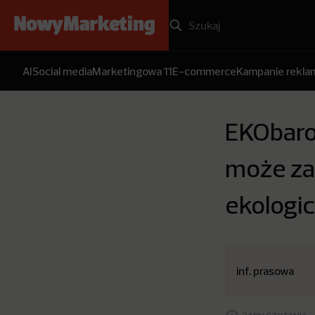
AI
Social media
Marketingowa 11
E-commerce
Kampanie rekl
EKObaro
może zap
ekologi
inf. prasowa