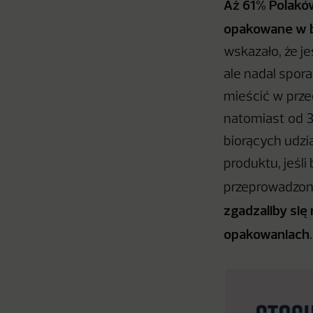
Aż 61% Polaków
opakowane w b
wskazało, że j
ale nadal spor
mieścić w prze
natomiast od 
biorących udzi
produktu, jeśl
przeprowadzon
zgadzaliby si
opakowaniach
.