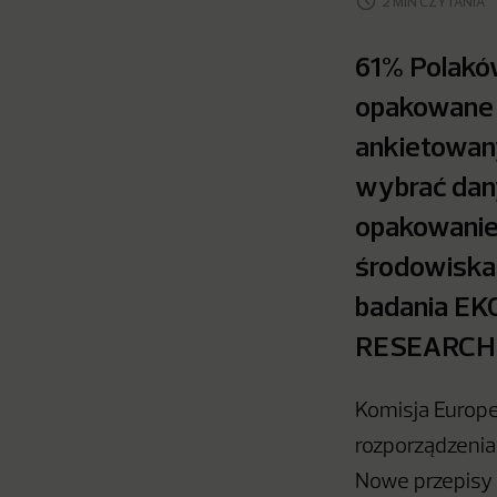
2 MIN CZYTANIA
61% Polaków
opakowane 
ankietowany
wybrać dany
opakowanie
środowiska
badania EK
RESEARCH 
Komisja Europe
rozporządzenia
Nowe przepisy 