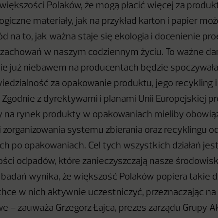
iększości Polaków, że mogą płacić więcej za produ
ogiczne materiały, jak na przykład karton i papier mo
d na to, jak ważna staje się ekologia i docenienie pr
z zachowań w naszym codziennym życiu. To ważne da
e już niebawem na producentach będzie spoczywała
edzialność za opakowanie produktu, jego recykling
 Zgodnie z dyrektywami i planami Unii Europejskiej p
 na rynek produkty w opakowaniach mieliby obowią
i zorganizowania systemu zbierania oraz recyklingu 
 po opakowaniach. Cel tych wszystkich działań jest
lości odpadów, które zanieczyszczają nasze środowis
e badań wynika, że większość Polaków popiera takie dz
chce w nich aktywnie uczestniczyć, przeznaczając na
we – zauważa Grzegorz Łajca, prezes zarządu Grupy 