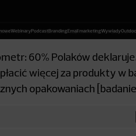
amowe
Webinary
Podcast
Branding
Email marketing
Wywiady
Outdoo
metr: 60% Polaków deklaruje,
łacić więcej za produkty w ba
cznych opakowaniach [badanie