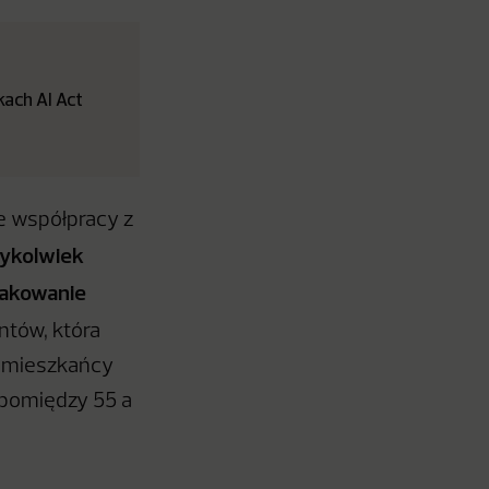
ach AI Act
 współpracy z
ykolwiek
pakowanie
ntów, która
im mieszkańcy
 pomiędzy 55 a