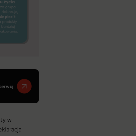
serwuj
kty w
eklaracja