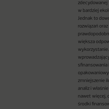
zdecydowanej w
w bardziej ekol
Jednak to dowó
rozwiązań ora
prawdopodobni
większa odpowi
wykorzystanie.
wprowadzający
sfinansowania 
opakowaniowych
zmniejszenie i
analiz i właśni
nawet więcej, 
środki finanso