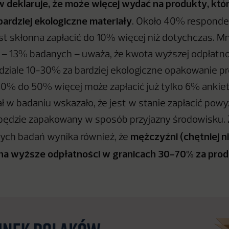
 deklaruje, że może więcej wydać na produkty, któr
ardziej ekologiczne materiały
. Około 40% respond
est skłonna zapłacić do 10% więcej niż dotychczas. Mn
a – 13% badanych – uważa, że kwota wyższej odpłatno
dziale 10-30% za bardziej ekologiczne opakowanie p
30% do 50% więcej może zapłacić już tylko 6% anki
ał w badaniu wskazało, że jest w stanie zapłacić pow
i będzie zapakowany w sposób przyjazny środowisku. 
mężczyźni (chętniej ni
ych badań wynika również, że
ę na wyższe odpłatności w granicach 30-70% za pro