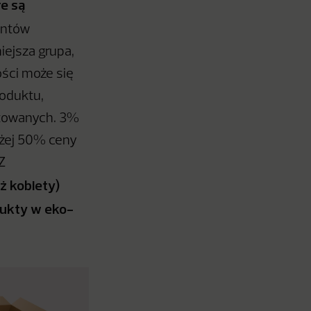
e są
entów
iejsza grupa,
ści może się
roduktu,
etowanych. 3%
yżej 50% ceny
Z
ż kobiety)
dukty w eko-