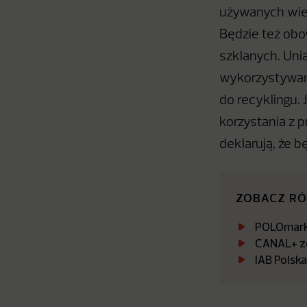
używanych wiel
Będzie też ob
szklanych. Un
wykorzystywani
do recyklingu. 
korzystania z 
deklarują, że b
ZOBACZ R
POLOmarke
CANAL+ zo
IAB Polsk