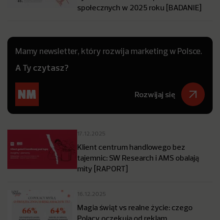
społecznych w 2025 roku [BADANIE]
Mamy newsletter, który rozwija marketing w Polsce.
A Ty czytasz?
Rozwijaj się
17.12.2025
Klient centrum handlowego bez
tajemnic: SW Research i AMS obalają
mity [RAPORT]
16.12.2025
Magia świąt vs realne życie: czego
Polacy oczekują od reklam