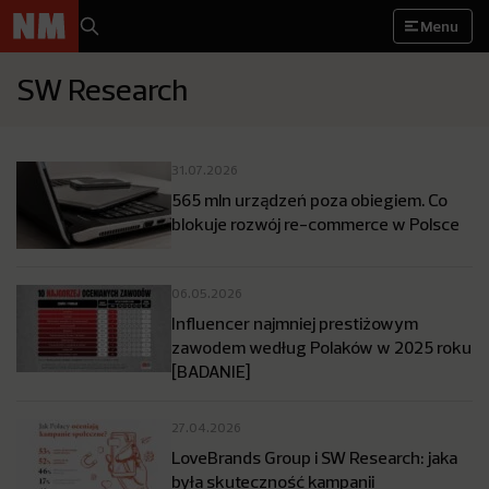
Menu
SW Research
31.07.2026
565 mln urządzeń poza obiegiem. Co
blokuje rozwój re-commerce w Polsce
06.05.2026
Influencer najmniej prestiżowym
zawodem według Polaków w 2025 roku
[BADANIE]
27.04.2026
LoveBrands Group i SW Research: jaka
była skuteczność kampanii