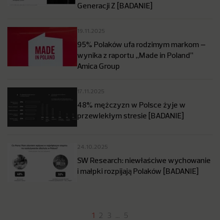
Generacji Z [BADANIE]
19.11.2025
95% Polaków ufa rodzimym markom –
wynika z raportu „Made in Poland”
Amica Group
17.11.2025
48% mężczyzn w Polsce żyje w
przewlekłym stresie [BADANIE]
24.10.2025
SW Research: niewłaściwe wychowanie
i małpki rozpijają Polaków [BADANIE]
1
2
3
…
5