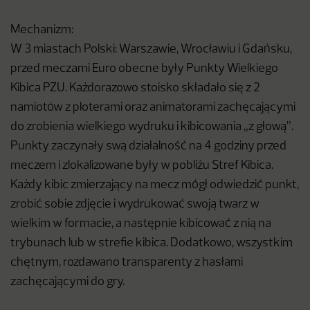
Mechanizm:
W 3 miastach Polski: Warszawie, Wrocławiu i Gdańsku,
przed meczami Euro obecne były Punkty Wielkiego
Kibica PZU. Każdorazowo stoisko składało się z 2
namiotów z ploterami oraz animatorami zachęcającymi
do zrobienia wielkiego wydruku i kibicowania „z głową”.
Punkty zaczynały swą działalność na 4 godziny przed
meczem i zlokalizowane były w pobliżu Stref Kibica.
Każdy kibic zmierzający na mecz mógł odwiedzić punkt,
zrobić sobie zdjęcie i wydrukować swoją twarz w
wielkim w formacie, a następnie kibicować z nią na
trybunach lub w strefie kibica. Dodatkowo, wszystkim
chętnym, rozdawano transparenty z hasłami
zachęcającymi do gry.