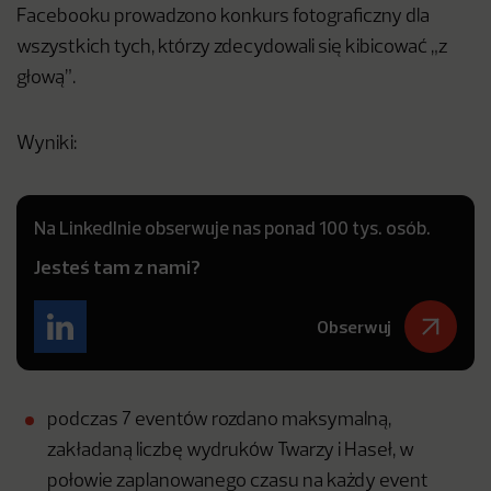
Facebooku prowadzono konkurs fotograficzny dla
wszystkich tych, którzy zdecydowali się kibicować „z
głową”.
Wyniki:
Na LinkedInie obserwuje nas ponad 100 tys. osób.
Jesteś tam z nami?
Obserwuj
podczas 7 eventów rozdano maksymalną,
zakładaną liczbę wydruków Twarzy i Haseł, w
połowie zaplanowanego czasu na każdy event