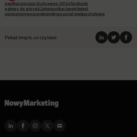
#aplikacja
#case study
#euro 2012
#facebook
#głowy do góry
#k2
#komunikacja
#pinterest
#pressroom
#pzu
#rebranding
#social media
#strategia
Pokaż innym, co czytasz: