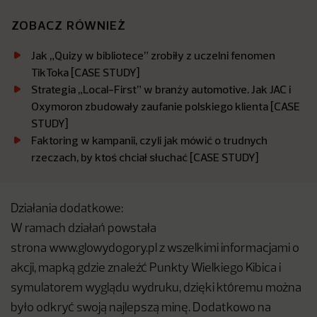
ZOBACZ RÓWNIEŻ
Jak „Quizy w bibliotece” zrobiły z uczelni fenomen
TikToka [CASE STUDY]
Strategia „Local-First” w branży automotive. Jak JAC i
Oxymoron zbudowały zaufanie polskiego klienta [CASE
STUDY]
Faktoring w kampanii, czyli jak mówić o trudnych
rzeczach, by ktoś chciał słuchać [CASE STUDY]
Działania dodatkowe:
W ramach działań powstała
strona www.glowydogory.pl z wszelkimi informacjami o
akcji, mapką gdzie znaleźć Punkty Wielkiego Kibica i
symulatorem wyglądu wydruku, dzięki któremu można
było odkryć swoją najlepszą minę. Dodatkowo na