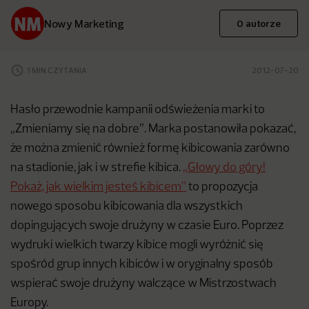
Nowy Marketing
O autorze
1 MIN CZYTANIA
2012-07-20
Hasło przewodnie kampanii odświeżenia marki to
„Zmieniamy się na dobre”. Marka postanowiła pokazać,
że można zmienić również formę kibicowania zarówno
na stadionie, jak i w strefie kibica.
„Głowy do góry!
Pokaż, jak wielkim jesteś kibicem”
to propozycja
nowego sposobu kibicowania dla wszystkich
dopingujących swoje drużyny w czasie Euro. Poprzez
wydruki wielkich twarzy kibice mogli wyróżnić się
spośród grup innych kibiców i w oryginalny sposób
wspierać swoje drużyny walczące w Mistrzostwach
Europy.