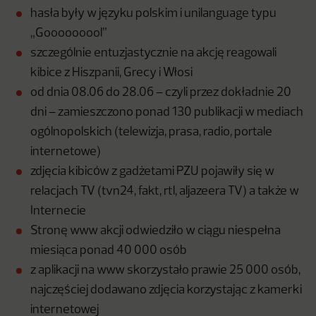
hasła były w języku polskim i unilanguage typu
„Gooooooool”
szczególnie entuzjastycznie na akcję reagowali
kibice z Hiszpanii, Grecy i Włosi
od dnia 08.06 do 28.06 – czyli przez dokładnie 20
dni – zamieszczono ponad 130 publikacji w mediach
ogólnopolskich (telewizja, prasa, radio, portale
internetowe)
zdjęcia kibiców z gadżetami PZU pojawiły się w
relacjach TV (tvn24, fakt, rtl, aljazeera TV) a także w
Internecie
Stronę www akcji odwiedziło w ciągu niespełna
miesiąca ponad 40 000 osób
z aplikacji na www skorzystało prawie 25 000 osób,
najczęściej dodawano zdjęcia korzystając z kamerki
internetowej