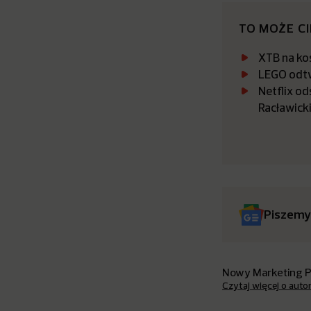
TO MOŻE C
XTB na kos
LEGO odtw
Netflix o
Racławicki
Piszemy
Nowy Marketing 
Czytaj więcej o auto