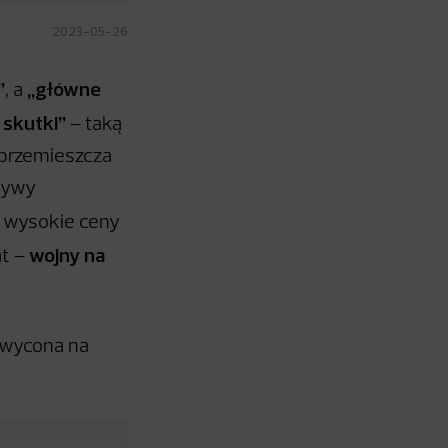
2023-05-26
”
„główne
, a
 skutki”
– taką
 przemieszcza
atywy
e wysokie ceny
wojny na
at –
chwycona na