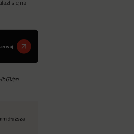
lazł się na
serwuj
yIHhGVan
 mm dłuższa