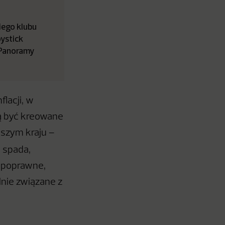
iego klubu
ystick
 Panoramy
lacji, w
ą być kreowane
szym kraju –
o spada,
k poprawne,
lnie związane z