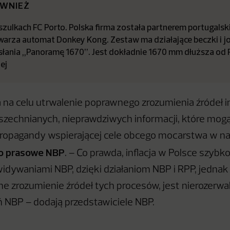
ÓWNIEŻ
zulkach FC Porto. Polska firma została partnerem portugalsk
arza automat Donkey Kong. Zestaw ma działające beczki i jo
dsłania „Panoramę 1670”. Jest dokładnie 1670 mm dłuższa od
ej
na celu utrwalenie poprawnego zrozumienia źródeł inf
szechnianych, nieprawdziwych informacji, które mog
ropagandy wspierającej cele obcego mocarstwa w na
ro prasowe NBP
. – Co prawda, inflacja w Polsce szybk
widywaniami NBP, dzięki działaniom NBP i RPP, jedna
e zrozumienie źródeł tych procesów, jest nierozerwa
ań NBP – dodają przedstawiciele NBP.