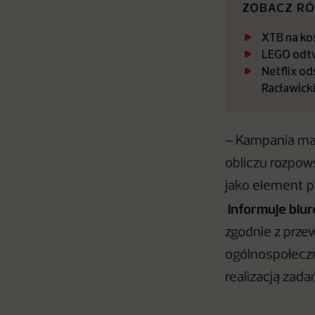
ZOBACZ R
XTB na kos
LEGO odtw
Netflix o
Racławicki
– Kampania ma 
obliczu rozpow
jako element p
informuje biu
zgodnie z prze
ogólnospołeczn
realizacją zad