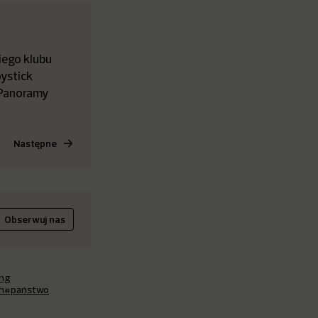
iego klubu
ystick
 Panoramy
Następne
Obserwuj nas
ing
h
#państwo