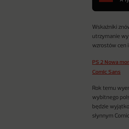
Wskaźniki znów
utrzymanie wyn
wzrostów cen i
PS 2 Nowa mon
Comic Sans
Rok temu wyem
wybitnego pols
będzie wyjątko
słynnym Comi