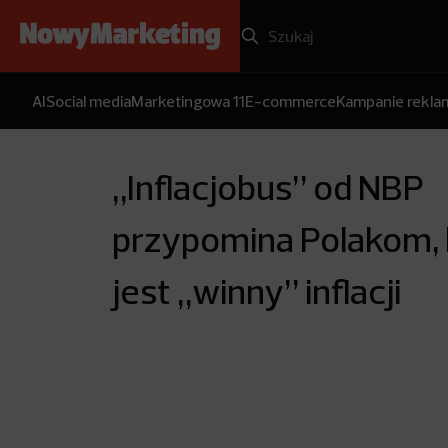
AI
Social media
Marketingowa 11
E-commerce
Kampanie rekl
„Inflacjobus” od NBP
przypomina Polakom, 
jest „winny” inflacji