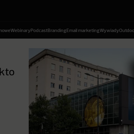
amowe
Webinary
Podcast
Branding
Email marketing
Wywiady
Outdoo
kto