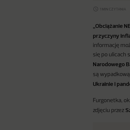
1 MIN CZYTANIA
„Obciążanie NB
przyczyny infla
informację moż
się po ulicach 
Narodowego B
są wypadkową 
Ukrainie i pand
Furgonetka, ok
S
zdjęciu przez