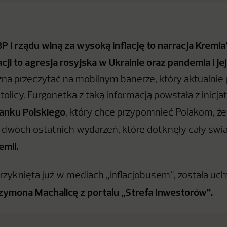
P i rządu winą za wysoką inflację to narracja Kremla
cji to agresja rosyjska w Ukrainie oraz pandemia i jej
na przeczytać na mobilnym banerze, który aktualnie
stolicy. Furgonetka z taką informacją powstała z inicj
anku Polskiego
, który chce przypomnieć Polakom, ż
dwóch ostatnich wydarzeń, które dotknęły cały świ
emii.
rzyknięta już w mediach „inflacjobusem”, została u
zymona Machalicę z portalu „Strefa Inwestorów”.