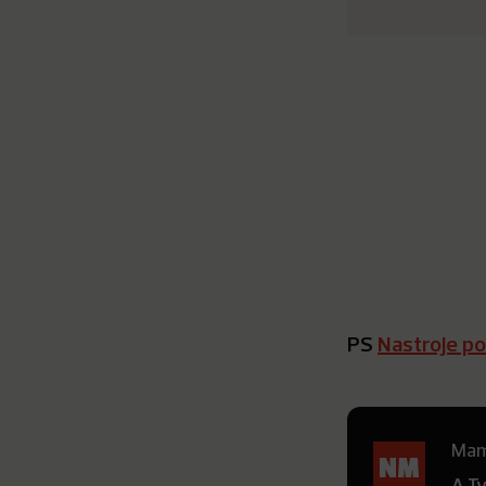
PS
Nastroje p
Mamy
A T