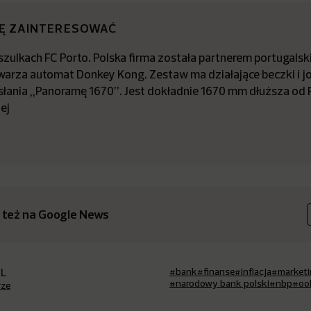
IĘ ZAINTERESOWAĆ
zulkach FC Porto. Polska firma została partnerem portugalsk
arza automat Donkey Kong. Zestaw ma działające beczki i jo
dsłania „Panoramę 1670”. Jest dokładnie 1670 mm dłuższa od
ej
 też na Google News
PL
#bank
#finanse
#inflacja
#market
#narodowy bank polski
#nbp
#oo
rze