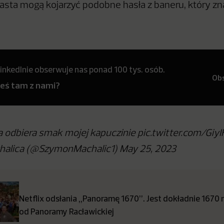
sta mogą kojarzyć podobne hasła z baneru, który zna
inkedInie obserwuje nas ponad 100 tys. osób.
Ob
teś tam z nami?
ja odbiera smak mojej kapuczinie pic.twitter.com/Gi
alica (@SzymonMachalic1) May 25, 2023
Netflix odsłania „Panoramę 1670”. Jest dokładnie 1670
od Panoramy Racławickiej