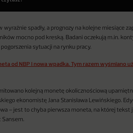
 wyraźnie spadły, a prognozy na kolejne miesiące z
ików mocno pod kreską. Badani oczekują m.in. kont
 pogorszenia sytuacji na rynku pracy.
eta od NBP i nowa wpadka. Tym razem wyśmiano uż
itowano kolejną monetę okolicznościową upamiętn
kiego ekonomistę Jana Stanisława Lewińskiego. Edyc
wa – jest to chyba pierwsza moneta, na której tekst 
c Sansem.