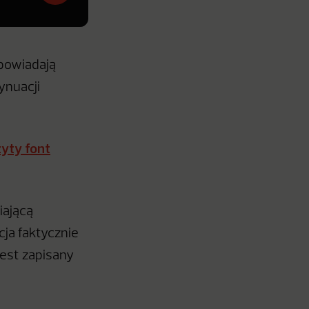
apowiadają
ynuacji
yty font
iającą
ja faktycznie
jest zapisany