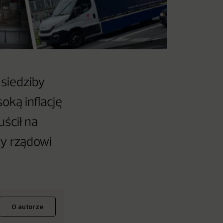
 siedziby
oką inflację
uścił na
zy rządowi
O autorze