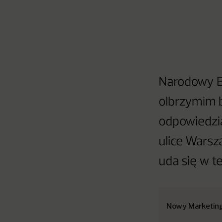
Narodowy Ba
olbrzymim b
odpowiedzia
ulice Warsz
uda się w t
Nowy Marketin