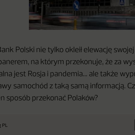
nk Polski nie tylko okleił elewację swojej
anerem, na którym przekonuje, że za wys
lna jest Rosja i pandemia... ale także wyp
awy samochód z taką samą informacją. C
en sposób przekonać Polaków?
g PL