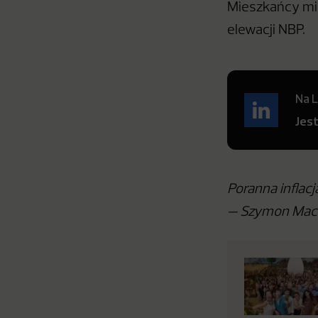
Mieszkańcy mia
elewacji NBP.
Na L
Jes
Poranna inflac
— Szymon Mach