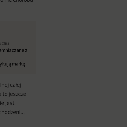
To nie choroba
łuchu
iemniaczane z
tykują markę
nej całej
 to jeszcze
e jest
chodzeniu,