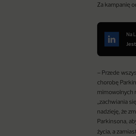
Za kampanię od
Na L
Jes
– Przede wszys
chorobę Parkin
mimowolnych ru
„zachwiania si
nadzieję, że z
Parkinsona, ab
życia, a zamias