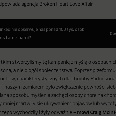
powiada agencja Broken Heart Love Affair.
inkedInie obserwuje nas ponad 100 tys. osób.
Ob
teś tam z nami?
tkim stworzyliśmy tę kampanię z myślą o osobach c
sona, a nie o ogół społeczeństwa. Poprzez przeform
chów, charakterystycznych dla choroby Parkinsona, 
ę”, naszym zamiarem było zwiększenie pewności sieb
miana sposobu myślenia zachęci osoby chore na chor
y mniej martwiły się ukrywaniem objawów lub wycof
mówi Craig McInt
t tego wychodziły i żyły odważnie –