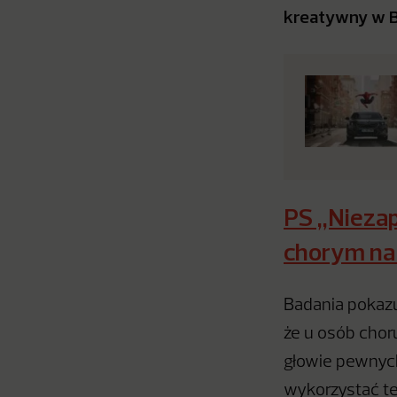
kreatywny w Br
PS „Nieza
chorym na
Badania pokazu
że u osób cho
głowie pewnych
wykorzystać te