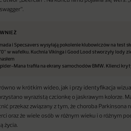
 utwór „Beercan”. Na końcu filmu pojawia się wers: „
 swagger”.
ÓWNIEŻ
mada i Specsavers wysyłają pokolenie klubowiczów na test s
0” w wafelku. Kuchnia Vikinga i Good Lood stworzyły lody z
masłem
pider-Mana trafiła na ekrany samochodów BMW. Klienci kry
ówno w krótkim wideo, jak i przy identyfikacja wizual
rzystano wyrazistą czcionkę o jaskrawym kolorze. Ma
nić przekaz związany z tym, że choroba Parkinsona ni
ci oraz że wiele osób w różnym wieku i o różnym po
ą życia.