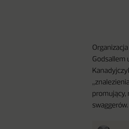
Organizacj
Godsallem u
Kanadyjczy
„znalezienia
promujący, 
swaggerów.