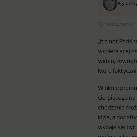
Agata Dr
1 MIN CZYTANIA
„It’s not Parki
wspierającej o
wideo, zewnętr
które faktyczni
W filmie promu
cierpiącego na
chodzenia moż
idzie, a dodat
wydaje się być