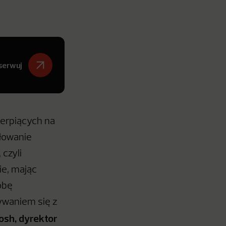
serwuj
ierpiących na
ułowanie
czyli
ie, mając
obę
ywaniem się z
osh, dyrektor