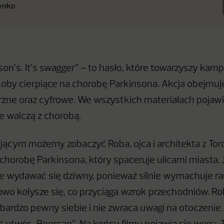
ynko
nson’s. It’s swagger” – to hasło, które towarzyszy kamp
soby cierpiące na chorobę Parkinsona. Akcja obejmuj
zne oraz cyfrowe. We wszystkich materiałach pojawia
e walczą z chorobą.
jącym możemy zobaczyć Roba, ojca i architekta z Tor
 chorobę Parkinsona, który spaceruje ulicami miasta.
e wydawać się dziwny, ponieważ silnie wymachuje r
kowo kołysze się, co przyciąga wzrok przechodniów. R
 bardzo pewny siebie i nie zwraca uwagi na otoczenie