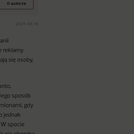
O autorze
2024-08-16
anii
e reklamy
ją się osoby,
onto,
 Jego sposób
amionami, gdy
ob jednak
. W spocie