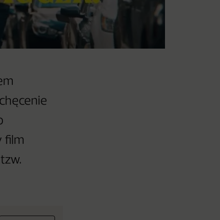
mem
achęcenie
o
 film
tzw.