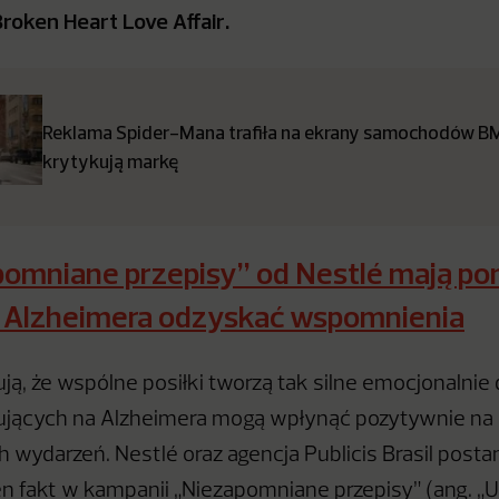
oken Heart Love Affair.
Reklama Spider-Mana trafiła na ekrany samochodów BM
krytykują markę
pomniane przepisy” od Nestlé mają p
 Alzheimera odzyskać wspomnienia
ją, że wspólne posiłki tworzą tak silne emocjonalnie
rujących na Alzheimera mogą wpłynąć pozytywnie na
 wydarzeń. Nestlé oraz agencja Publicis Brasil posta
n fakt w kampanii „Niezapomniane przepisy” (ang. „U