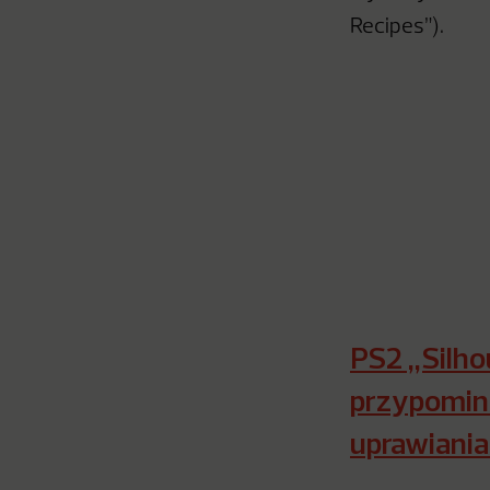
Recipes”).
PS2 „Silho
przypomina
uprawiania