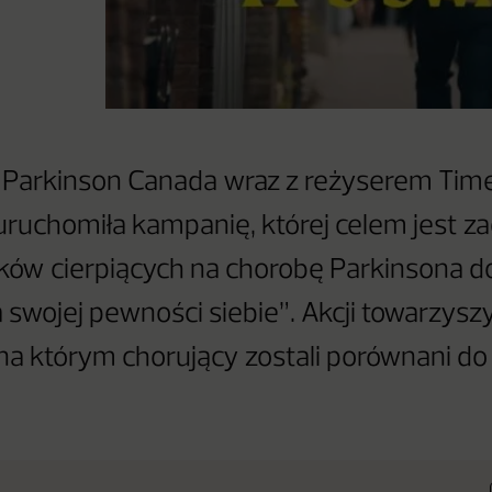
a Parkinson Canada wraz z reżyserem Ti
ruchomiła kampanię, której celem jest z
ków cierpiących na chorobę Parkinsona d
 swojej pewności siebie”. Akcji towarzyszy
na którym chorujący zostali porównani do 