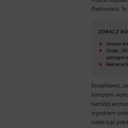
można usłyszeć
Parkinsona. To
ZOBACZ R
Groove Ar
Smak „167
palonym 
Reklama S
Dodatkowo, zar
kampanii, wyko
bardziej wzmoc
wyrokiem śmier
nadal żyje pełni