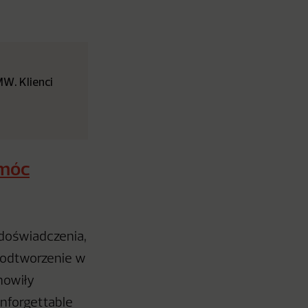
W. Klienci
omóc
 doświadczenia,
 odtworzenie w
nowiły
nforgettable