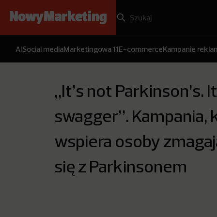
AI
Social media
Marketingowa 11
E-commerce
Kampanie rekl
„It’s not Parkinson’s. It
swagger”. Kampania, 
wspiera osoby zmaga
się z Parkinsonem