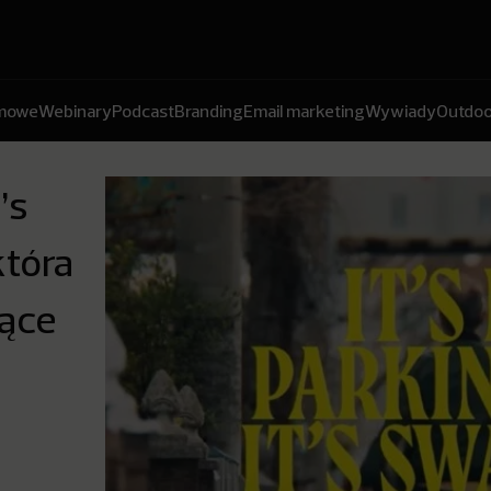
amowe
Webinary
Podcast
Branding
Email marketing
Wywiady
Outdoo
’s
która
jące