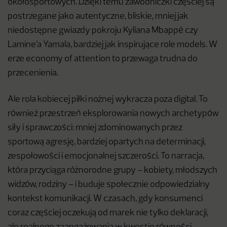
okołosportowych. Dzięki temu zawodniczki częściej są
postrzegane jako autentyczne, bliskie, mniej jak
niedostępne gwiazdy pokroju Kyliana Mbappé czy
Lamine’a Yamala, bardziej jak inspirujące role models. W
erze economy of attention to przewaga trudna do
przecenienia.
Ale rola kobiecej piłki nożnej wykracza poza digital. To
również przestrzeń eksplorowania nowych archetypów
siły i sprawczości: mniej zdominowanych przez
sportową agresję, bardziej opartych na determinacji,
zespołowości i emocjonalnej szczerości. To narracja,
która przyciąga różnorodne grupy – kobiety, młodszych
widzów, rodziny – i buduje społecznie odpowiedzialny
kontekst komunikacji. W czasach, gdy konsumenci
coraz częściej oczekują od marek nie tylko deklaracji,