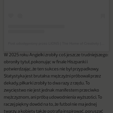
Post udostępniony przez LIONS | The Home of Creativity (@cannes_lions)
W 2025 roku Angielki zrobiły coś jeszcze trudniejszego:
obroniły tytuł, pokonując w finale Hiszpanki i
potwierdzając, że ten sukces nie był przypadkowy.
Statystyka jest brutalna: mężczyźni próbowali przez
dekady, piłkarki zrobiły to dwa razy z rzędu. To
zwycięstwo nie jest jednak manifestem przeciwko
mężczyznom, ani próbą udowodnienia wyższości. To
raczej piękny dowód na to, że futbol nie ma jednej
twarzy, a kobiety także potrafią inspirować, poruszać