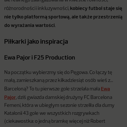
ale realnego zaangażowania w kwestie równości,
kobiecy futbol staje się
różnorodności i inkluzywności,
nie tylko platformą sportową, ale także przestrzenią
do wyrażania wartości
.
Piłkarki jako inspiracja
Ewa Pajor i F25 Production
Na początku wybierzmy się do Pęgowa. Co łączy tę
małą, zamieszkaną przez kilkadziesiąt osób wieś z…
Ewa
Barceloną? To tu pierwsze gole strzelała mała
Pajor
, dziś gwiazda damskiej drużyny FC Barcelona
Femení, która w ubiegłym sezonie strzeliła dla dumy
Katalonii 43 gole we wszystkich rozgrywkach
(ciekawostka: o jedną bramkę więcej niż Robert