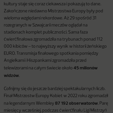
kultury staje się coraz ciekawsza i pokazują to dane.
Zakończone niedawno Mistrzostwa Europy były pod
wieloma względami rekordowe. Aż 29 spośród 31
rozegranych w Szwajcarii meczów oglądał na
stadionach komplet publiczności. Sama faza
ćwierćfinałowa zgromadziła na trybunach ponad 112
000 kibiców – to najwyższy wynik w historii żeńskiego
EURO. Transmisja finałowego spotkania pomiędzy
Angielkami i Hiszpankami zgromadziła przed
45 milionów
telewizorami na całym świecie około
widzów
.
Cofnijmy się do jeszcze bardziej spektakularnych liczb.
Finał Mistrzostw Europy Kobiet w 2022 roku zgromadził
87 192 obserwatorów
na legendarnym Wembley
. Parę
miesięcy wcześniej, podczas ćwierćfinału Ligi Mistrzyń