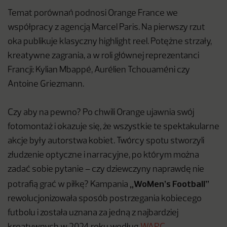
Temat porównań podnosi Orange France we
współpracy z agencją Marcel Paris. Na pierwszy rzut
oka publikuje klasyczny highlight reel. Potężne strzały,
kreatywne zagrania, a w roli głównej reprezentanci
Francji: Kylian Mbappé, Aurélien Tchouaméni czy
Antoine Griezmann.
Czy aby na pewno? Po chwili Orange ujawnia swój
fotomontaż i okazuje się, że wszystkie te spektakularne
akcje były autorstwa kobiet. Twórcy spotu stworzyli
złudzenie optyczne i narracyjne, po którym można
zadać sobie pytanie – czy dziewczyny naprawdę nie
„WoMen’s Football”
potrafią grać w piłkę? Kampania
rewolucjonizowała sposób postrzegania kobiecego
futbolu i została uznana za jedną z najbardziej