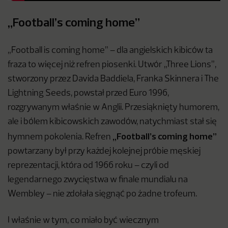
„Football’s coming home”
„Football is coming home” – dla angielskich kibiców ta
fraza to więcej niż refren piosenki. Utwór „Three Lions”,
stworzony przez Davida Baddiela, Franka Skinnera i The
Lightning Seeds, powstał przed Euro 1996,
rozgrywanym właśnie w Anglii. Przesiąknięty humorem,
ale i bólem kibicowskich zawodów, natychmiast stał się
„Football’s coming home”
hymnem pokolenia. Refren
powtarzany był przy każdej kolejnej próbie męskiej
reprezentacji, która od 1966 roku – czyli od
legendarnego zwycięstwa w finale mundialu na
Wembley – nie zdołała sięgnąć po żadne trofeum.
I właśnie w tym, co miało być wiecznym