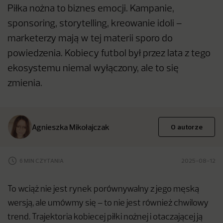
Piłka nożna to biznes emocji. Kampanie,
sponsoring, storytelling, kreowanie idoli –
marketerzy mają w tej materii sporo do
powiedzenia. Kobiecy futbol był przez lata z tego
ekosystemu niemal wyłączony, ale to się
zmienia.
Agnieszka Mikołajczak
O autorze
6 MIN CZYTANIA
2025-08-12
To wciąż nie jest rynek porównywalny z jego męską
wersją, ale umówmy się – to nie jest również chwilowy
trend. Trajektoria kobiecej piłki nożnej i otaczającej ją