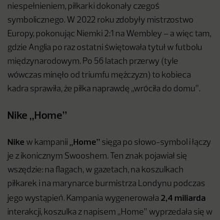
niespełnieniem, piłkarki dokonały czegoś
symbolicznego. W 2022 roku zdobyły mistrzostwo
Europy, pokonując Niemki 2:1 na Wembley – a więc tam,
gdzie Anglia po raz ostatni świętowała tytuł w futbolu
międzynarodowym. Po 56 latach przerwy (tyle
wówczas minęło od triumfu mężczyzn) to kobieca
kadra sprawiła, że piłka naprawdę „wróciła do domu”.
Nike „Home”
Nike
„Home”
w kampanii
sięga po słowo-symbol i łączy
je z ikonicznym Swooshem. Ten znak pojawiał się
wszędzie: na flagach, w gazetach, na koszulkach
piłkarek i na marynarce burmistrza Londynu podczas
2,4 miliarda
jego wystąpień. Kampania wygenerowała
interakcji, koszulka z napisem „Home” wyprzedała się w