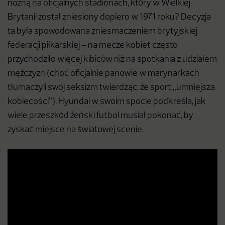
nożną na oficjalnych stadionach, który w Wielkiej
Brytanii został zniesiony dopiero w 1971 roku? Decyzja
ta była spowodowana zniesmaczeniem brytyjskiej
federacji piłkarskiej – na mecze kobiet często
przychodziło więcej kibiców niż na spotkania z udziałem
mężczyzn (choć oficjalnie panowie w marynarkach
tłumaczyli swój seksizm twierdząc, że sport „umniejsza
kobiecości”). Hyundai w swoim spocie podkreśla, jak
wiele przeszkód żeński futbol musiał pokonać, by
zyskać miejsce na światowej scenie.