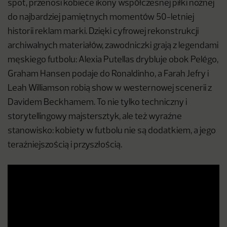
spot, przenosi kobiece ikony współczesnej piłki nożnej
do najbardziej pamiętnych momentów 50-letniej
historii reklam marki. Dzięki cyfrowej rekonstrukcji
archiwalnych materiałów, zawodniczki grają z legendami
męskiego futbolu: Alexia Putellas drybluje obok Pelégo,
Graham Hansen podaje do Ronaldinho, a Farah Jefry i
Leah Williamson robią show w westernowej scenerii z
Davidem Beckhamem. To nie tylko techniczny i
storytellingowy majstersztyk, ale też wyraźne
stanowisko: kobiety w futbolu nie są dodatkiem, a jego
teraźniejszością i przyszłością.