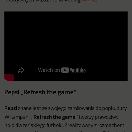
kreatywnych w 2024 roku według
WARC
.
Pepsi „Refresh the game”
Pepsi
znane jest ze swojego zamiłowania do popkultury.
„Refresh the game”
W kampanii
tworzy prawdziwy
hołd dla żeńskiego futbolu. Zrealizowany z rozmachem