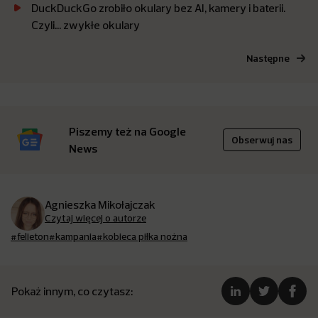
DuckDuckGo zrobiło okulary bez AI, kamery i baterii.
Czyli… zwykłe okulary
Następne
Piszemy też na Google
Obserwuj nas
News
Agnieszka Mikołajczak
Czytaj więcej o autorze
#felieton
#kampania
#kobieca piłka nożna
Pokaż innym, co czytasz: