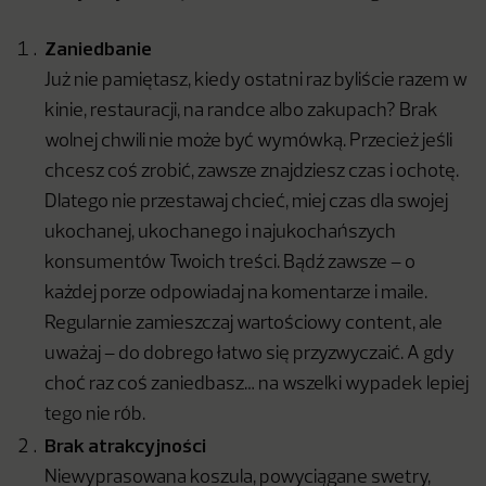
Zaniedbanie
Już nie pamiętasz, kiedy ostatni raz byliście razem w
kinie, restauracji, na randce albo zakupach? Brak
wolnej chwili nie może być wymówką. Przecież jeśli
chcesz coś zrobić, zawsze znajdziesz czas i ochotę.
Dlatego nie przestawaj chcieć, miej czas dla swojej
ukochanej, ukochanego i najukochańszych
konsumentów Twoich treści. Bądź zawsze – o
każdej porze odpowiadaj na komentarze i maile.
Regularnie zamieszczaj wartościowy content, ale
uważaj – do dobrego łatwo się przyzwyczaić. A gdy
choć raz coś zaniedbasz… na wszelki wypadek lepiej
tego nie rób.
Brak atrakcyjności
Niewyprasowana koszula, powyciągane swetry,