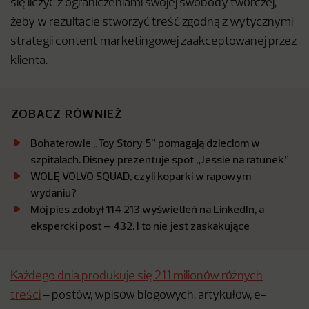
się liczyć z ograniczeniami swojej swobody twórczej,
żeby w rezultacie stworzyć treść zgodną z wytycznymi
strategii content marketingowej zaakceptowanej przez
klienta.
ZOBACZ RÓWNIEŻ
Bohaterowie „Toy Story 5” pomagają dzieciom w
szpitalach. Disney prezentuje spot „Jessie na ratunek”
WOLĘ VOLVO SQUAD, czyli koparki w rapowym
wydaniu?
Mój pies zdobył 114 213 wyświetleń na LinkedIn, a
ekspercki post – 432. I to nie jest zaskakujące
Każdego dnia produkuje się 211 milionów różnych
treści
– postów, wpisów blogowych, artykułów, e-