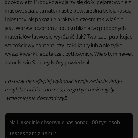
booków etc. Produkcja kojarzy się dość pejoratywnie z
masowością, a ta natomiast z powtarzalną bylejakością.
I niestety jak pokazuje praktyka, często tak właśnie
jest. Wbrew pozorom z potoku bliźniaczo podobnych
materiałów łatwo się wyróżnić. Jak? Tworząc i publikując
wartościowy content, czyli taki, który lubią nie tylko
wyszukiwarki, lecz także użytkownicy. Wie o tym nawet
aktor Kevin Spacey, który powiedział:
Postaraj się najlepiej wykonać swoje zadanie, żebyś
mógł dać odbiorcom coś, czego być może nigdy
wcześniej nie doświadczyli
.
Na LinkedInie obserwuje nas ponad 100 tys. osób.
Jesteś tam z nami?