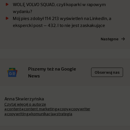
WOLĘ VOLVO SQUAD, czyli koparki w rapowym
wydaniu?
Mój pies zdobył 114 213 wyświetleń na LinkedIn, a
ekspercki post – 432. I to nie jest zaskakujące
Następne
Piszemy też na Google
Obserwuj nas
News
Anna Skwierzyńska
Czytaj więcej o autorze
#content
#content marketing
#copy
#copywriter
#copywriting
#komunikacja
#strategia