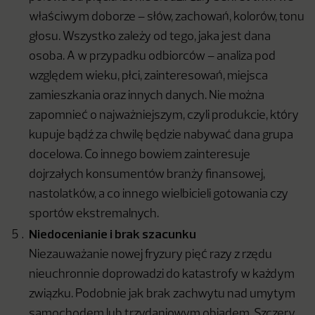
właściwym doborze – słów, zachowań, kolorów, tonu
głosu. Wszystko zależy od tego, jaka jest dana
osoba. A w przypadku odbiorców – analiza pod
względem wieku, płci, zainteresowań, miejsca
zamieszkania oraz innych danych. Nie można
zapomnieć o najważniejszym, czyli produkcie, który
kupuje bądź za chwilę będzie nabywać dana grupa
docelowa. Co innego bowiem zainteresuje
dojrzałych konsumentów branży finansowej,
nastolatków, a co innego wielbicieli gotowania czy
sportów ekstremalnych.
Niedocenianie i brak szacunku
Niezauważanie nowej fryzury pięć razy z rzędu
nieuchronnie doprowadzi do katastrofy w każdym
związku. Podobnie jak brak zachwytu nad umytym
samochodem lub trzydaniowym obiadem. Szczery