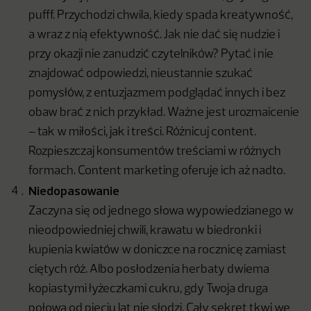
pufff. Przychodzi chwila, kiedy spada kreatywność,
a wraz z nią efektywność. Jak nie dać się nudzie i
przy okazji nie zanudzić czytelników? Pytać i nie
znajdować odpowiedzi, nieustannie szukać
pomysłów, z entuzjazmem podglądać innych i bez
obaw brać z nich przykład. Ważne jest urozmaicenie
– tak w miłości, jak i treści. Różnicuj content.
Rozpieszczaj konsumentów treściami w różnych
formach. Content marketing oferuje ich aż nadto.
Niedopasowanie
Zaczyna się od jednego słowa wypowiedzianego w
nieodpowiedniej chwili, krawatu w biedronki i
kupienia kwiatów w doniczce na rocznicę zamiast
ciętych róż. Albo posłodzenia herbaty dwiema
kopiastymi łyżeczkami cukru, gdy Twoja druga
połowa od pięciu lat nie słodzi. Cały sekret tkwi we