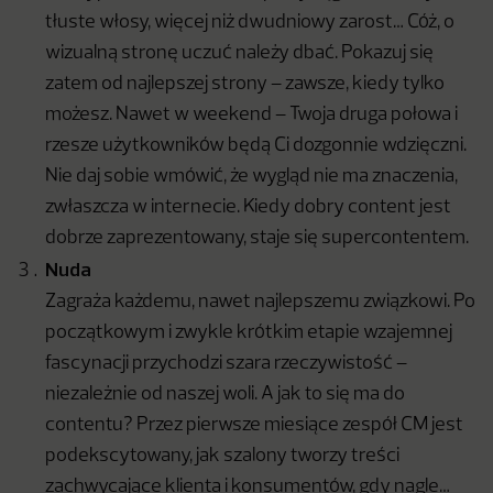
tłuste włosy, więcej niż dwudniowy zarost… Cóż, o
wizualną stronę uczuć należy dbać. Pokazuj się
zatem od najlepszej strony – zawsze, kiedy tylko
możesz. Nawet w weekend – Twoja druga połowa i
rzesze użytkowników będą Ci dozgonnie wdzięczni.
Nie daj sobie wmówić, że wygląd nie ma znaczenia,
zwłaszcza w internecie. Kiedy dobry content jest
dobrze zaprezentowany, staje się supercontentem.
Nuda
Zagraża każdemu, nawet najlepszemu związkowi. Po
początkowym i zwykle krótkim etapie wzajemnej
fascynacji przychodzi szara rzeczywistość –
niezależnie od naszej woli. A jak to się ma do
contentu?
Przez pierwsze miesiące zespół CM jest
podekscytowany, jak szalony tworzy treści
zachwycające klienta i konsumentów, gdy nagle…