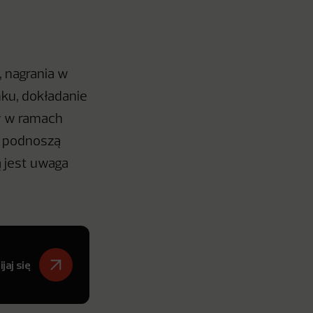
, nagrania w
nku, dokładanie
w w ramach
o podnoszą
ą jest uwaga
jaj się