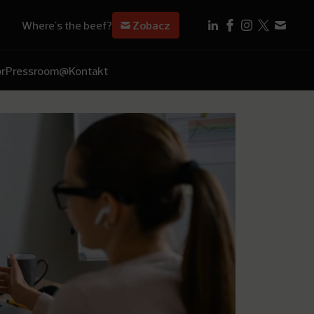
Where's the beef?
Zobacz
r
Pressroom
@Kontakt