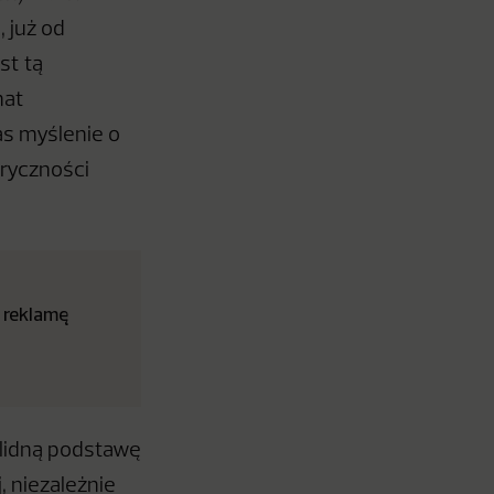
, już od
st tą
mat
as myślenie o
ryczności
 reklamę
lidną podstawę
, niezależnie