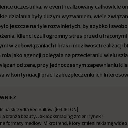
ience uczestnika, w event realizowany całkowicie on
kie działania były dużym wyzwaniem, wiele związan
yło jeszcze na tyle rozwiniętych, by szybko i swob
ożenia. Klienci czuli ogromny stres przed utraconymi
i w zobowiązaniach i braku możliwości realizacji 
rola jako agencji polegała na przecieraniu wielu szl
wiązań od zera, przy jednoczesnym zapewnianiu kli
 w kontynuacji prac i zabezpieczeniu ich interesów
ÓWNIEŻ
dcina skrzydła Red Bullowi [FELIETON]
 a branża beauty. Jak looksmaxing zmieni rynek?
ne formaty mediów. Mikrotrend, który zmieni reklamę wideo 