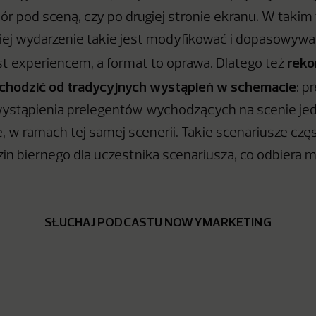
iór pod sceną, czy po drugiej stronie ekranu. W taki
iej wydarzenie takie jest modyfikować i dopasowyw
reko
st experiencem, a format to oprawa. Dlatego też
dchodzić od tradycyjnych wystąpień w schemacie
: p
ystąpienia prelegentów wychodzących na scenie jed
e, w ramach tej samej scenerii. Takie scenariusze cz
zin biernego dla uczestnika scenariusza, co odbiera m
SŁUCHAJ PODCASTU NOWYMARKETING