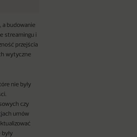
a, a budowanie
e streamingu i
zność przejścia
ich wytyczne
które nie były
ci.
esowych czy
acjach umów
aktualizować
 były