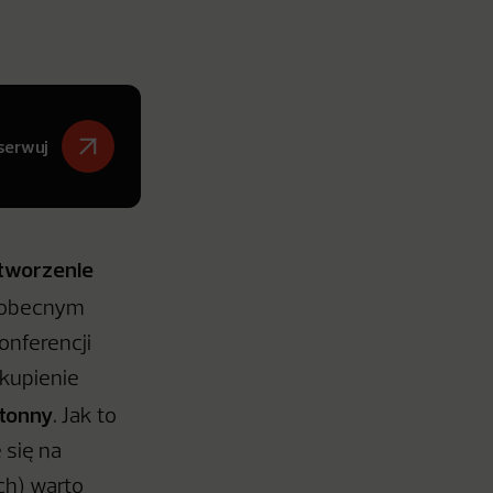
serwuj
tworzenie
e obecnym
onferencji
skupienie
otonny
. Jak to
 się na
ch) warto