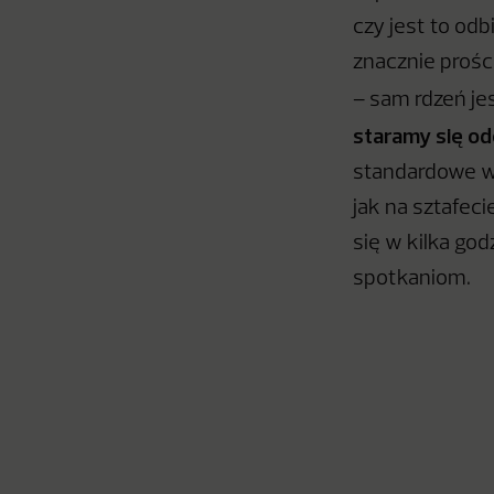
czy jest to odb
znacznie prośc
– sam rdzeń je
staramy się o
standardowe w
jak na sztafeci
się w kilka god
spotkaniom.