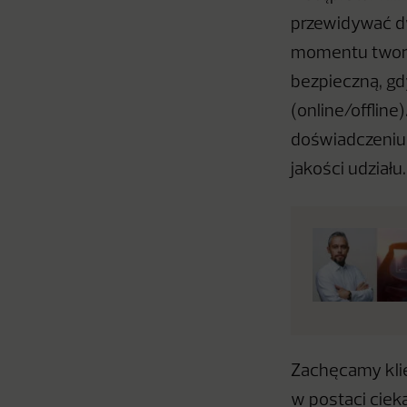
przewidywać dwa
momentu tworze
bezpieczną, gd
(online/offlin
doświadczeniu 
jakości udziału.
Zachęcamy klie
w postaci ciek