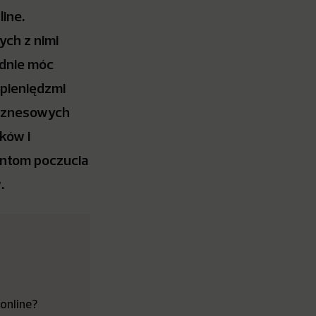
line.
ych z nimi
odnie móc
 pieniędzmi
biznesowych
aków i
entom poczucia
.
online?