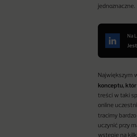
jednoznaczne.
Na L
Jes
Największym wy
konceptu, któ
treści w taki s
online uczestn
tracimy bardzo
uczynić przy m
wstępie na kil