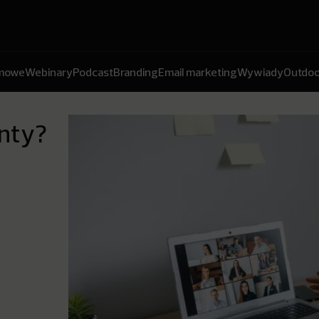
amowe
Webinary
Podcast
Branding
Email marketing
Wywiady
Outdoo
enty?