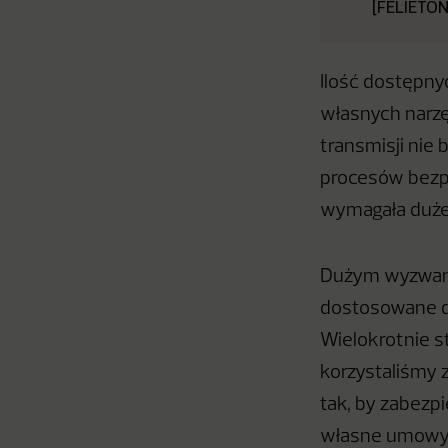
[FELIETON
Ilość dostępnyc
własnych narzę
transmisji nie 
procesów bezpi
wymagała duże
Dużym wyzwan
dostosowane do
Wielokrotnie 
korzystaliśmy 
tak, by zabezp
własne umowy, 