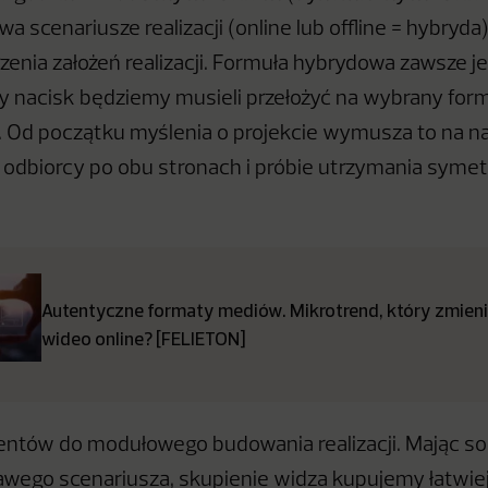
 scenariusze realizacji (online lub offline = hybryda)
nia założeń realizacji. Formuła hybrydowa zawsze je
y nacisk będziemy musieli przełożyć na wybrany for
e). Od początku myślenia o projekcie wymusza to na n
odbiorcy po obu stronach i próbie utrzymania symet
Autentyczne formaty mediów. Mikrotrend, który zmieni
wideo online? [FELIETON]
ntów do modułowego budowania realizacji. Mając so
awego scenariusza, skupienie widza kupujemy łatwiej