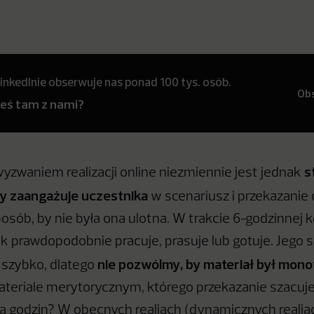
inkedInie obserwuje nas ponad 100 tys. osób.
Ob
teś tam z nami?
s
zwaniem realizacji online niezmiennie jest jednak
ry zaangażuje uczestnika
w scenariusz i przekazani
posób, by nie była ona ulotna. W trakcie 6-godzinnej k
ik prawdopodobnie pracuje, prasuje lub gotuje. Jego 
nie pozwólmy, by materiał był mon
 szybko, dlatego
ateriale merytorycznym, którego przekazanie szacuje
ka godzin? W obecnych realiach (dynamicznych realia