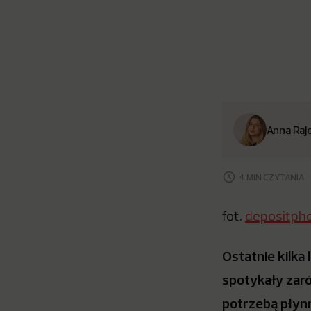
Anna Raj
4 MIN CZYTANIA
fot.
depositph
Ostatnie kilka
spotykały zarów
potrzebą płynn