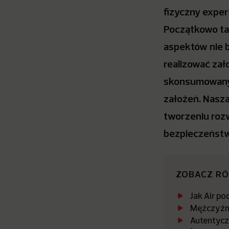
fizyczny exper
Początkowo ta
aspektów nie b
realizować zał
skonsumowanym
założeń. Nasza 
tworzeniu roz
bezpieczeństwa
ZOBACZ R
Jak Air po
Mężczyźni
Autentycz