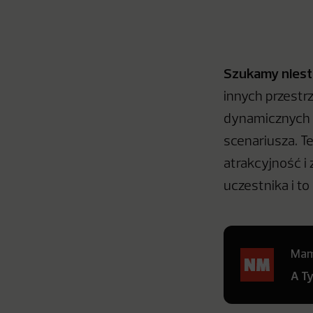
Szukamy niest
innych przestr
dynamicznych w
scenariusza. T
atrakcyjność i 
uczestnika i to
Mamy
A T