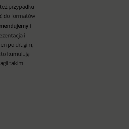
m też przypadku
ać do formatów
mendujemy i
rezentacja i
en po drugim,
ęsto kumulują
agii takim