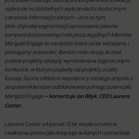
procesów może być złudna, a efektywna komunikacja
opiera się na dokładnych wyliczeniach i skutecznym
czerpaniu informacji z danych – a co za tym
idzie dojrzałej segmentacji i opracowaniu planów
kampanii dostosowanych do poszczególnych klientów.
Marigold Engage to narzędzie, które od lat wdrażamy i
pomagamy zrozumieć. Bardzo mnie cieszy, że dwa
polskie projekty zdobyły wyróżnienia w tegorocznym
konkursie, w którym pojawiły się projekty z całej
Europy. Są one efektem współpracy naszego zespołu z
zespołami klientów i odblokowania pełnego potencjału
– komentuje Jan Biłyk, CEO Laurens
Marigold Engage
Coster.
Laurens Coster od ponad 12 lat wspiera marki w
uwalnianiu potencjału leżącego w danych i zamienia je