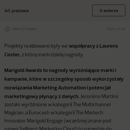
inf. prasowa
O autorze
1 MIN CZYTANIA
2023-11-07
współpracy z Laurens
Projekty realizowane były we
Coster,
z którą marki dzielą nagrody.
Marigold Awards to nagrody wyróżniające marki i
kampanie, które w szczególny sposób wykorzystały
rozwiązania Marketing Automation i potencjał
marketingowy płynący z danych.
Jeronimo Martins
zostało wyróżnione w kategorii The Multichannel
Magician, a Eurocash w kategorii The Martech
Innovator. Marigold Engage (wcześniej znane pod
nazwą Selligent Marketing Cloud) to narzędzie do