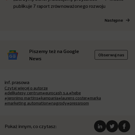
publikuje 7 raport zrównoważonego rozwoju
Następne
Piszemy też na Google
Obserwuj nas
News
inf. prasowa
Czytaj więcej o autorze
#delikatesy centrum
#eurocash s.a.
#hebe
#jeronimo martins
#kampania
#laurens coster
#marka
#marketing automation
#nagrody
#pressroom
Pokaż innym, co czytasz: