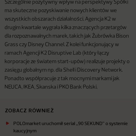
Szczególnie pozytywny wpływ na perspektywy Spółki
ma skuteczne pozyskiwanie nowych klientów we
wszystkich obszarach działalności. Agencja K2 w
drugim kwartale wygrała kilka znaczących przetargów
dla rozpoznawalnych marek, takich jak Żubrówka Bison
Grass czy Disney Channel. Z kolei funkcjonujący w
ramach Agencji K2 Disruptive Lab (który łączy
korporacje ze światem start-upów) realizuje projekty o
zasięgu globalnym np. dla Shell i Discovery Network.
Ponadto współpracuje z tak mocnymi markami jak
NEUCA, IKEA, Skanska i PKO Bank Polski.
ZOBACZ RÓWNIEŻ
POLOmarket uruchomił serial „90 SEKUND” o systemie
kaucyjnym