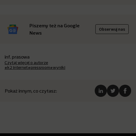
Piszemy też na Google
Obserwuj nas
News
inf. prasowa
Czytaj więcej o autorze
#k2 internet
#pressroom
#wyniki
Pokaż innym, co czytasz: