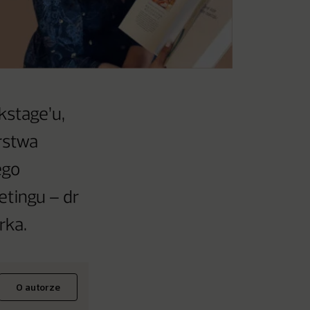
kstage’u,
rstwa
ego
etingu – dr
rka.
O autorze