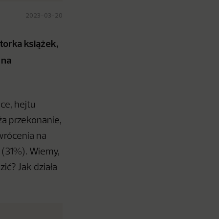
2023-03-20
torka książek,
 na
ce, hejtu
ża przekonanie,
zwrócenia na
ć (31%). Wiemy,
zić? Jak działa