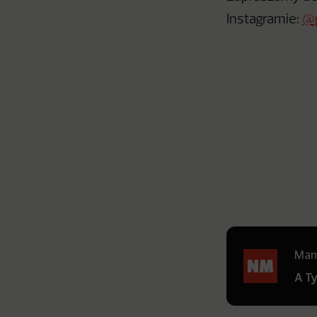
Instagramie:
@p
Mamy
A T