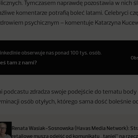
licznych. Tymczasem naprawdę pozostawia w nich śla
aźliwe komentarze potrafią boleć latami. Celebryci cz
 zdrowiem psychicznym – komentuje Katarzyna Kucew
inkedInie obserwuje nas ponad 100 tys. osób.
Ob
teś tam z nami?
i podcastu zdradza swoje podejście do tematu body
ryminacji osób otyłych, którego sama dość boleśnie o
Renata Wasiak-Sosnowska (Havas Media Network): Str
retailowe muszą odejść od komunikatu „taniej” na rzec