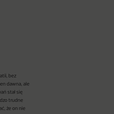
tii, bez
en dawna, ale
ań stał się
rdzo trudne
ć, że on nie