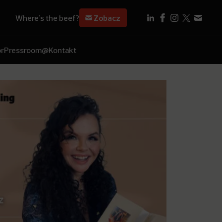
Where's the beef?
Zobacz
r
Pressroom
@Kontakt