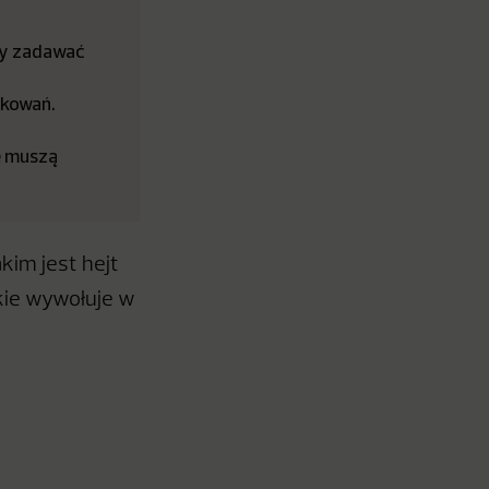
my zadawać
akowań.
e muszą
kim jest hejt
akie wywołuje w