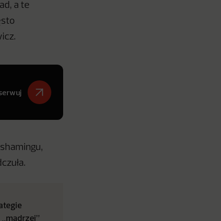
d, a te
ęsto
icz.
serwuj
 shamingu,
dczuła.
ategie
z „mądrzej”