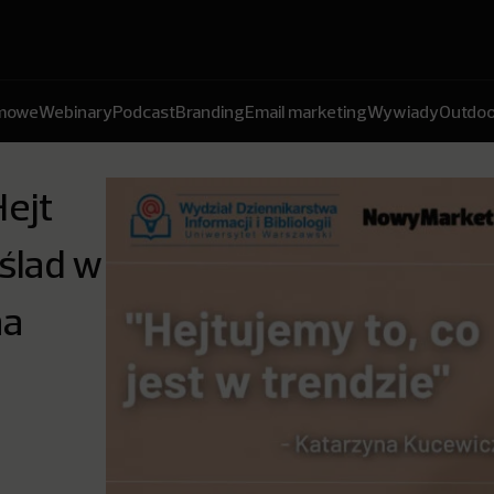
amowe
Webinary
Podcast
Branding
Email marketing
Wywiady
Outdoo
Hejt
ślad w
na