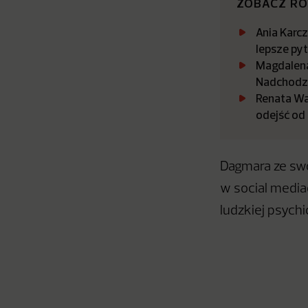
ZOBACZ R
Ania Karc
lepsze py
Magdalena
Nadchodz
Renata Wa
odejść od
Dagmara ze swo
w social media
ludzkiej psychi