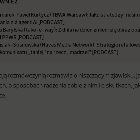
ÓWNIEŻ
zmarek, Paweł Kurtycz (TBWA Warsaw): Jako stratedzy musi
tania niż agent AI [PODCAST]
 Barylska (take-e-way): Z dnia na dzień zmieni się obraz op
i PPWR [PODCAST]
siak-Sosnowska (Havas Media Network): Strategie retailow
 komunikatu „taniej” na rzecz „mądrzej” [PODCAST]
ją rozmówczynią rozmawia o niszczącym zjawisku, ja
ch, o sposobach radzenia sobie z nim i o skutkach, j
ce.