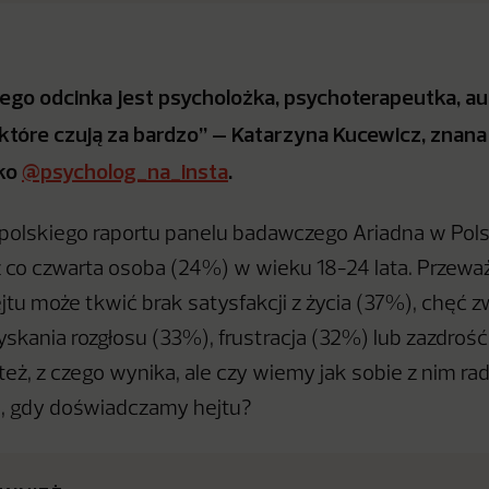
nego odcinka jest psycholożka, psychoterapeutka, au
, które czują za bardzo” – Katarzyna Kucewicz, znana
ako
@psycholog_na_insta
.
olskiego raportu panelu badawczego Ariadna w Pols
 co czwarta osoba (24%) w wieku 18-24 lata. Przewa
jtu może tkwić brak satysfakcji z życia (37%), chęć 
zyskania rozgłosu (33%), frustracja (32%) lub zazdroś
też, z czego wynika, ale czy wiemy jak sobie z nim rad
a, gdy doświadczamy hejtu?