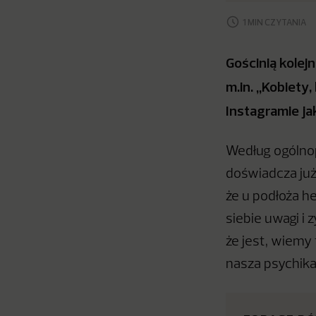
1 MIN CZYTANIA
Gościnią kolej
m.in. „Kobiety
Instagramie j
Według ogólnop
doświadcza już
że u podłoża he
siebie uwagi i 
że jest, wiemy 
nasza psychik