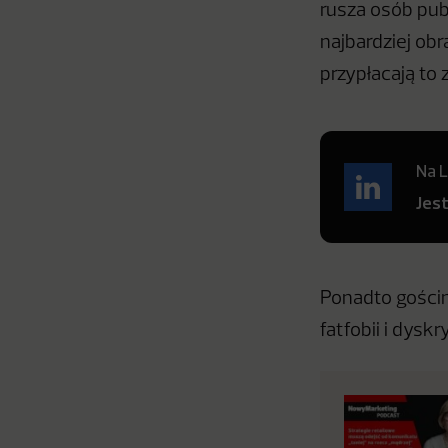
rusza osób pub
najbardziej obr
przypłacają to
Na L
Jes
Ponadto gościn
fatfobii i dysk