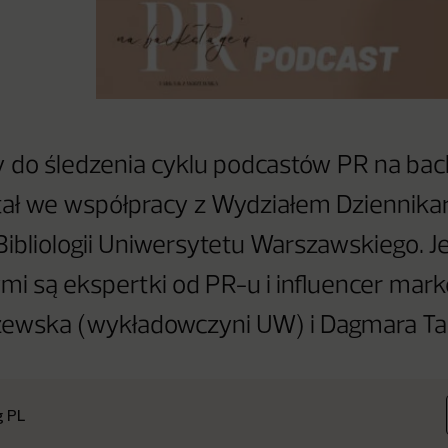
do śledzenia cyklu podcastów PR na bac
tał we współpracy z Wydziałem Dziennika
 Bibliologii Uniwersytetu Warszawskiego. J
i są ekspertki od PR-u i influencer mark
zewska (wykładowczyni UW) i Dagmara Ta
g PL