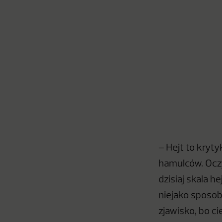
– Hejt to kryty
hamulców. Oczy
dzisiaj skala h
niejako sposob
zjawisko, bo c