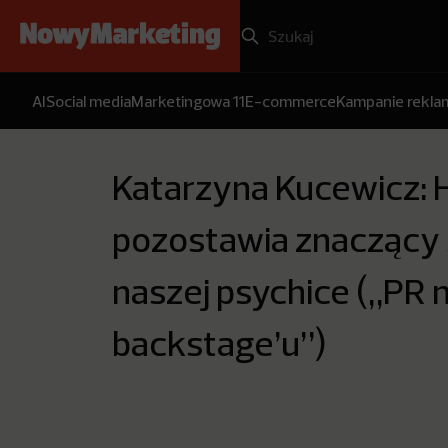
AI
Social media
Marketingowa 11
E-commerce
Kampanie rekl
Katarzyna Kucewicz: 
pozostawia znaczący 
naszej psychice („PR 
backstage’u”)