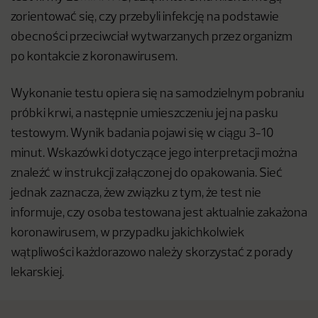
zorientować się, czy przebyli infekcję na podstawie
obecności przeciwciał wytwarzanych przez organizm
po kontakcie z koronawirusem.
Wykonanie testu opiera się na samodzielnym pobraniu
próbki krwi, a następnie umieszczeniu jej na pasku
testowym. Wynik badania pojawi się w ciągu 3-10
minut. Wskazówki dotyczące jego interpretacji można
znaleźć w instrukcji załączonej do opakowania. Sieć
jednak zaznacza, żew związku z tym, że test nie
informuje, czy osoba testowana jest aktualnie zakażona
koronawirusem, w przypadku jakichkolwiek
wątpliwości każdorazowo należy skorzystać z porady
lekarskiej.