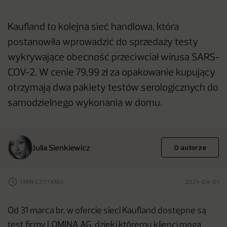
Kaufland to kolejna sieć handlowa, która
postanowiła wprowadzić do sprzedaży testy
wykrywające obecność przeciwciał wirusa SARS-
COV-2. W cenie 79,99 zł za opakowanie kupujący
otrzymają dwa pakiety testów serologicznych do
samodzielnego wykonania w domu.
Julia Sienkiewicz
O autorze
1 MIN CZYTANIA
2021-04-01
Od 31 marca br. w ofercie sieci Kaufland dostępne są
test firmy LOMINA AG, dzięki któremu klienci mogą