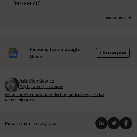
[PRZEGLĄD]
Następne
Piszemy też na Google
Obserwuj nas
News
Julia Sienkiewicz
Czytaj więcej o autorze
#kaufland
#koronawirus
#oferta
#pandemia
#sprzedaż
#suszonka
#test
Pokaż innym, co czytasz: