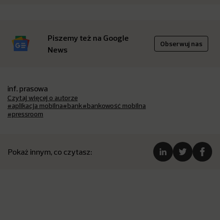
Piszemy też na Google
Obserwuj nas
News
inf. prasowa
Czytaj więcej o autorze
#aplikacja mobilna
#bank
#bankowość mobilna
#pressroom
Pokaż innym, co czytasz: