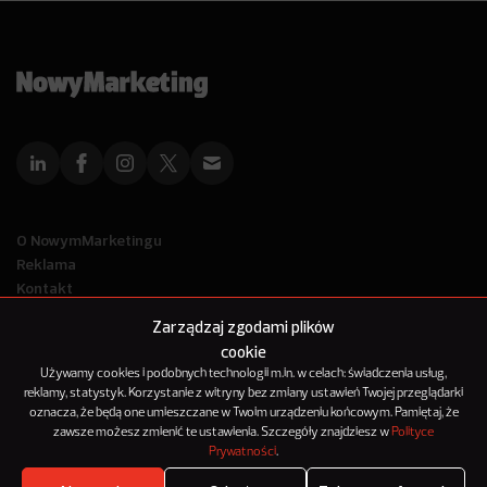
O NowymMarketingu
Reklama
Kontakt
Polityka Prywatności
Zarządzaj zgodami plików
Kanał RSS
cookie
Mapa artykułów
Używamy cookies i podobnych technologii m.in. w celach: świadczenia usług,
reklamy, statystyk. Korzystanie z witryny bez zmiany ustawień Twojej przeglądarki
oznacza, że będą one umieszczane w Twoim urządzeniu końcowym. Pamiętaj, że
© 2012-2025
zawsze możesz zmienić te ustawienia. Szczegóły znajdziesz w
Polityce
NowyMarketing jest marką 143Media Sp. z o.o.
Prywatności
.