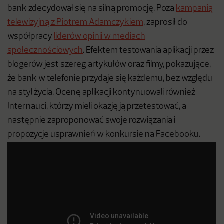
bank zdecydował się na silną promocję. Poza
kampanią
telewizyjną z Piotrem Adamczykiem
, zaprosił do
współpracy
liderów opinii w mediach
społecznościowych
. Efektem testowania aplikacji przez
blogerów jest szereg artykułów oraz filmy, pokazujące,
że bank w telefonie przydaje się każdemu, bez względu
na styl życia. Ocenę aplikacji kontynuowali również
Internauci, którzy mieli okazję ją przetestować, a
następnie zaproponować swoje rozwiązania i
propozycje usprawnień w konkursie na Facebooku.