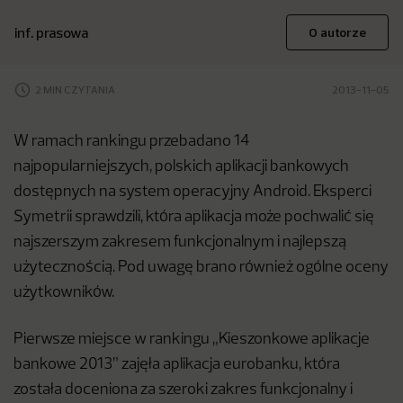
inf. prasowa
O autorze
2 MIN CZYTANIA
2013-11-05
W ramach rankingu przebadano 14
najpopularniejszych, polskich aplikacji bankowych
dostępnych na system operacyjny Android. Eksperci
Symetrii sprawdzili, która aplikacja może pochwalić się
najszerszym zakresem funkcjonalnym i najlepszą
użytecznością. Pod uwagę brano również ogólne oceny
użytkowników.
Pierwsze miejsce w rankingu „Kieszonkowe aplikacje
bankowe 2013” zajęła aplikacja eurobanku, która
została doceniona za szeroki zakres funkcjonalny i