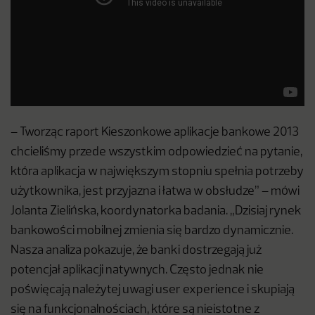
– Tworząc raport Kieszonkowe aplikacje bankowe 2013
chcieliśmy przede wszystkim odpowiedzieć na pytanie,
która aplikacja w największym stopniu spełnia potrzeby
użytkownika, jest przyjazna i łatwa w obsłudze” – mówi
Jolanta Zielińska, koordynatorka badania. „Dzisiaj rynek
bankowości mobilnej zmienia się bardzo dynamicznie.
Nasza analiza pokazuje, że banki dostrzegają już
potencjał aplikacji natywnych. Często jednak nie
poświęcają należytej uwagi user experience i skupiają
się na funkcjonalnościach, które są nieistotne z