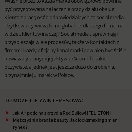
Właśnie przez to każda marka obowiązkowo powinna
być przygotowana na łączenie pracy działu obsługi
klienta z pracą osób odpowiedzialnych za social media.
Użytkownicy widzą firmę globalnie, dlaczego firma ma
widzieć klientów inaczej? Social media usprawniają i
przyspieszają wiele procesów, także w kontaktach z
firmami. Każdy oficjalny kanał marki powinien być ściśle
powiązany z innymi jej aktywnościami. To takie
oczywiste, a jednak jest jeszcze dużo do zrobienia,
przynajmniej u marek w Polsce.
TO MOŻE CIĘ ZAINTERESOWAĆ
Jak Air podcina skrzydła Red Bullowi [FELIETON]
Mężczyźni a branża beauty. Jak looksmaxing zmieni
rynek?