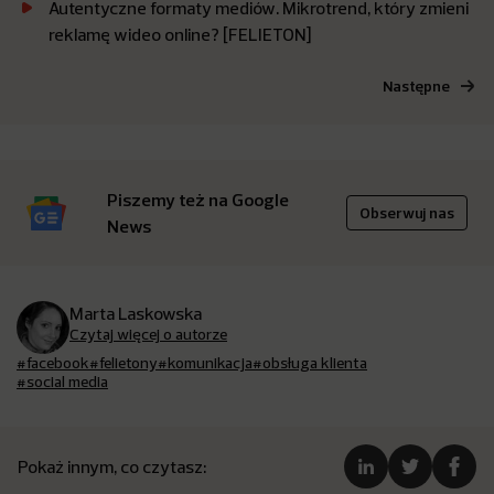
Autentyczne formaty mediów. Mikrotrend, który zmieni
reklamę wideo online? [FELIETON]
Następne
Piszemy też na Google
Obserwuj nas
News
Marta Laskowska
Czytaj więcej o autorze
#facebook
#felietony
#komunikacja
#obsługa klienta
#social media
Pokaż innym, co czytasz: