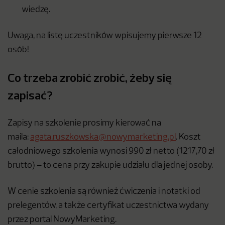
wiedzę.
Uwaga, na listę uczestników wpisujemy pierwsze 12
osób!
Co trzeba zrobić zrobić, żeby się
zapisać?
Zapisy na szkolenie prosimy kierować na
maila:
agata.ruszkowska@nowymarketing.pl
. Koszt
całodniowego szkolenia wynosi 990 zł netto (1217,70 zł
brutto) – to cena przy zakupie udziału dla jednej osoby.
W cenie szkolenia są również ćwiczenia i notatki od
prelegentów, a także certyfikat uczestnictwa wydany
przez portal NowyMarketing.