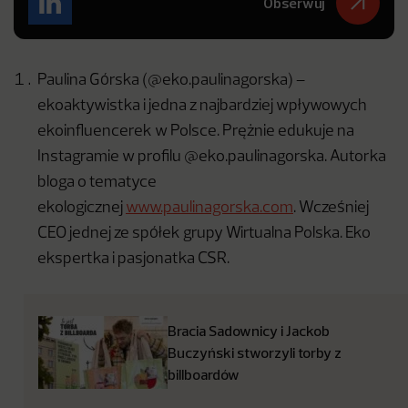
Obserwuj
Paulina Górska (@eko.paulinagorska) –
ekoaktywistka i jedna z najbardziej wpływowych
ekoinfluencerek w Polsce. Prężnie edukuje na
Instagramie w profilu @eko.paulinagorska. Autorka
bloga o tematyce
ekologicznej
www.paulinagorska.com
. Wcześniej
CEO jednej ze spółek grupy Wirtualna Polska. Eko
ekspertka i pasjonatka CSR.
Bracia Sadownicy i Jackob
Buczyński stworzyli torby z
billboardów