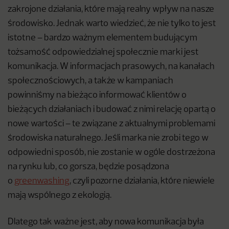
zakrojone działania, które mają realny wpływ na nasze
środowisko. Jednak warto wiedzieć, że nie tylko to jest
istotne – bardzo ważnym elementem budującym
tożsamość odpowiedzialnej społecznie marki jest
komunikacja. W informacjach prasowych, na kanałach
społecznościowych, a także w kampaniach
powinniśmy na bieżąco informować klientów o
bieżących działaniach i budować z nimi relację opartą o
nowe wartości – te związane z aktualnymi problemami
środowiska naturalnego. Jeśli marka nie zrobi tego w
odpowiedni sposób, nie zostanie w ogóle dostrzeżona
na rynku lub, co gorsza, będzie posądzona
o
greenwashing
, czyli pozorne działania, które niewiele
mają wspólnego z ekologią.
Dlatego tak ważne jest, aby nowa komunikacja była