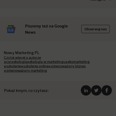
Piszemy też na Google
Obserwuj nas
News
Nowy Marketing PL
Czytaj więcej o autorze
#csr
#ekologia
#ekologia w marketingu
#ekomarketing
#szkolenie
#szkolenie online
#zrównoważony biznes
#zrównoważony marketing
Pokaż innym, co czytasz: