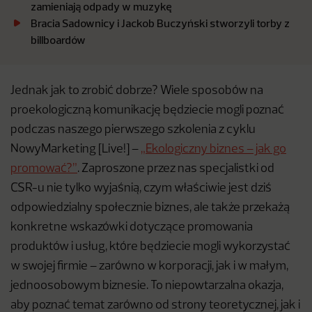
zamieniają odpady w muzykę
Bracia Sadownicy i Jackob Buczyński stworzyli torby z
billboardów
Jednak jak to zrobić dobrze? Wiele sposobów na
proekologiczną komunikację będziecie mogli poznać
podczas naszego pierwszego szkolenia z cyklu
NowyMarketing [Live!] –
„Ekologiczny biznes – jak go
promować?”
. Zaproszone przez nas specjalistki od
CSR-u nie tylko wyjaśnią, czym właściwie jest dziś
odpowiedzialny społecznie biznes, ale także przekażą
konkretne wskazówki dotyczące promowania
produktów i usług, które będziecie mogli wykorzystać
w swojej firmie – zarówno w korporacji, jak i w małym,
jednoosobowym biznesie. To niepowtarzalna okazja,
aby poznać temat zarówno od strony teoretycznej, jak i