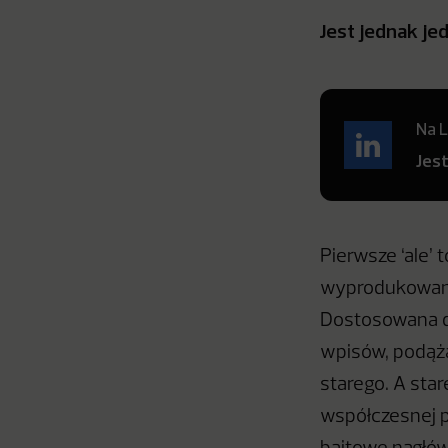
Jest jednak je
Na L
Jes
Pierwsze ‘ale’ 
wyprodukowana 
Dostosowana do
wpisów, podąża
starego. A star
współczesnej pó