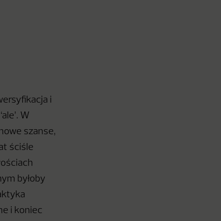
ersyfikacja i
‘ale’. W
 nowe szanse,
at ściśle
wościach
wnym byłoby
aktyka
ne i koniec