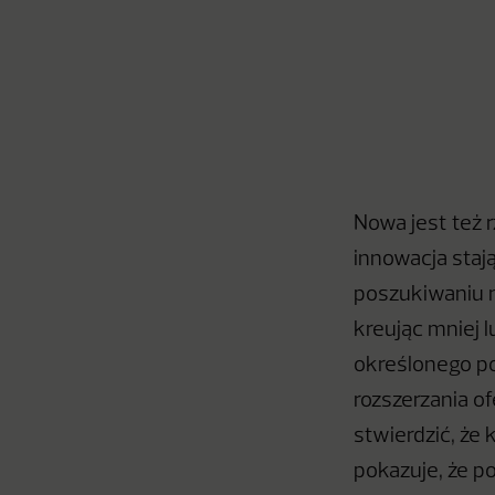
Nowa jest też r
innowacja stają
poszukiwaniu n
kreując mniej l
określonego po
rozszerzania o
stwierdzić, że
pokazuje, że po