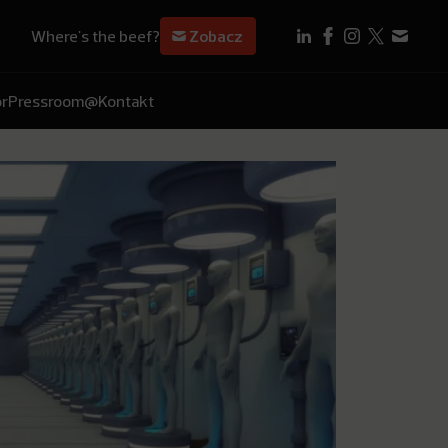
Where's the beef?
Zobacz
r
Pressroom
@Kontakt