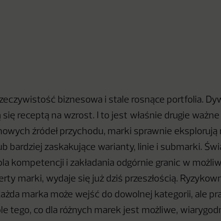
zeczywistość biznesowa i stale rosnące portfolia. Dyw
 się receptą na wzrost. I to jest właśnie drugie ważne 
owych źródeł przychodu, marki sprawnie eksplorują
ub bardziej zaskakujące warianty, linie i submarki. Świ
la kompetencji i zakładania odgórnie granic w możli
ferty marki, wydaje się już dziś przeszłością. Ryzyko
 każda marka może wejść do dowolnej kategorii, ale pr
le tego, co dla różnych marek jest możliwe, wiarygod