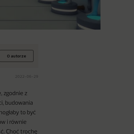
O autorze
2022-06-29
, zgodnie z
ci, budowania
mogłaby to być
ów i równie
ć. Choć trochę