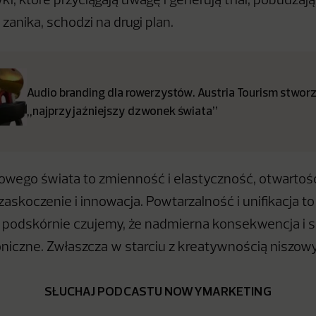
i, które przyciągają uwagę i generują trial, pobudzaj
 zanika, schodzi na drugi plan.
Audio branding dla rowerzystów. Austria Tourism stwor
„najprzyjaźniejszy dzwonek świata”
owego świata to zmienność i elastyczność, otwartoś
askoczenie i innowacja. Powtarzalność i unifikacja t
ś podskórnie czujemy, że nadmierna konsekwencja i 
niczne. Zwłaszcza w starciu z kreatywnością niszow
SŁUCHAJ PODCASTU NOWYMARKETING