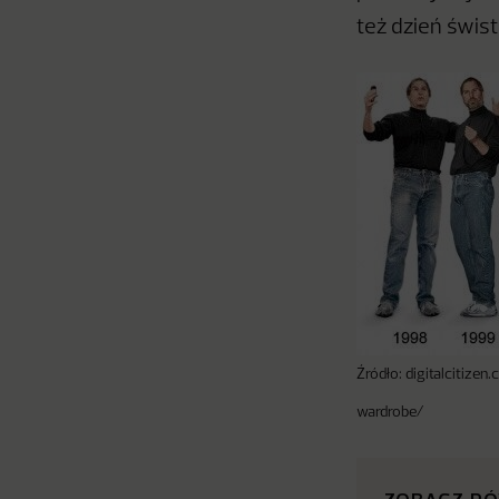
też dzień świs
Źródło: digitalcitize
wardrobe/