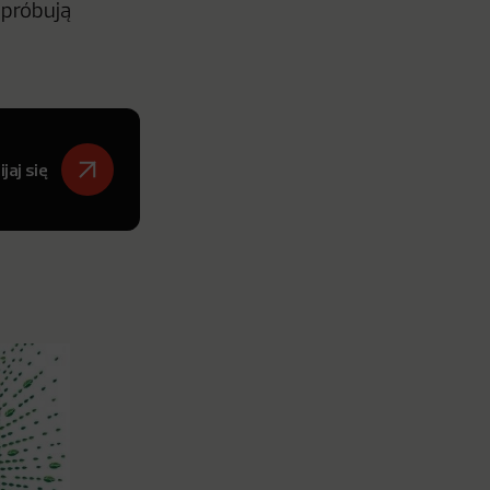
 próbują
jaj się