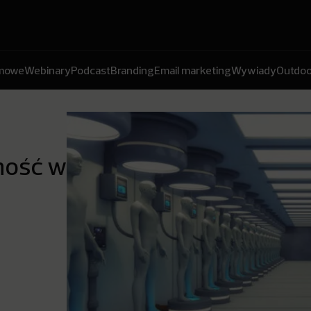
amowe
Webinary
Podcast
Branding
Email marketing
Wywiady
Outdoo
ność w