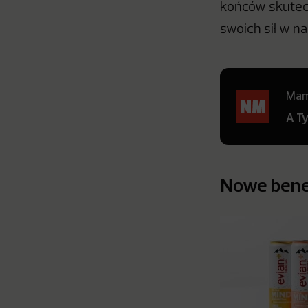
końców skutecz
swoich sił w n
Mamy
A T
Nowe benef