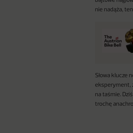
bajtowe nagłówk
nie nadąża, ten
Słowa klucze n
eksperyment, z
na taśmie. Dzi
trochę anachro