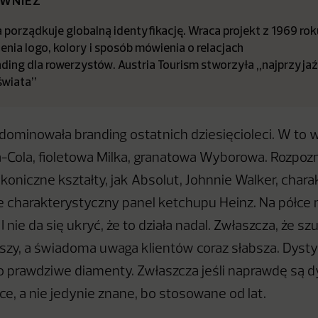
ÓWNIEŻ
porządkuje globalną identyfikację. Wraca projekt z 1969 rok
enia logo, kolory i sposób mówienia o relacjach
ding dla rowerzystów. Austria Tourism stworzyła „najprzyjaź
świata”
dominowała branding ostatnich dziesięcioleci. W to w
Cola, fioletowa Milka, granatowa Wyborowa. Rozpoz
 ikoniczne kształty, jak Absolut, Johnnie Walker, char
ie charakterystyczny panel ketchupu Heinz. Na półce
I nie da się ukryć, że to działa nadal. Zwłaszcza, że s
kszy, a świadoma uwaga klientów coraz słabsza. Dys
o prawdziwe diamenty. Zwłaszcza jeśli naprawdę są 
ące, a nie jedynie znane, bo stosowane od lat.