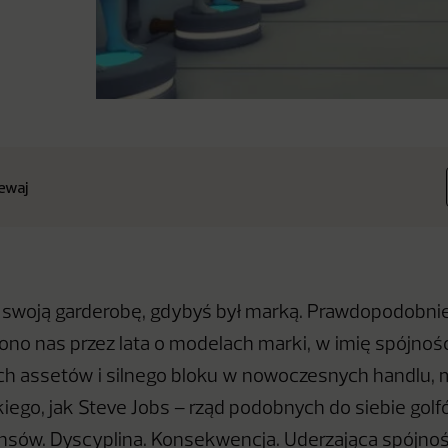
ewaj
swoją garderobę, gdybyś był marką. Prawdopodobnie
ono nas przez lata o modelach marki, w imię spójnoś
h assetów i silnego bloku w nowoczesnych handlu, 
iego, jak Steve Jobs – rząd podobnych do siebie golf
sów. Dyscyplina. Konsekwencja. Uderzająca spójnoś