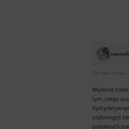
Joanna R
7 MIN CZYTANIA
Wyobraź sobie 
tym, czego ucz
dystynktywnyc
szafa kogoś tak
podobnych jean