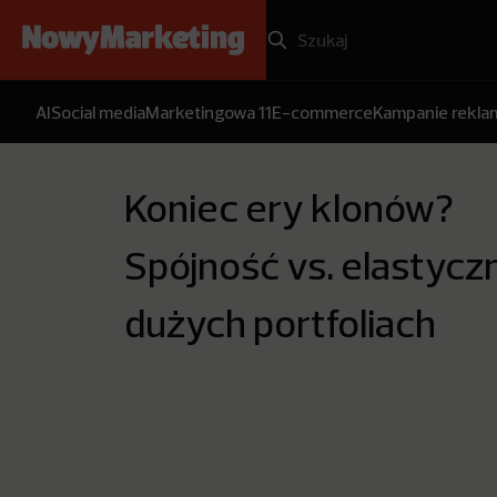
AI
Social media
Marketingowa 11
E-commerce
Kampanie rekl
Koniec ery klonów?
Spójność vs. elastycz
dużych portfoliach