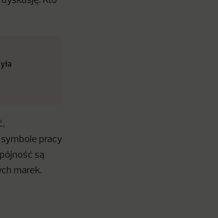
ą dyskusję. Kto
zyła
ć,
o symbole pracy
spójność są
ych marek.