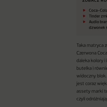
ZOBACZ R
Coca-Cola 
Tinder zmi
Audio bran
dzwonek 
Taka matryca z
Czerwona Coca-
daleka kolory i
butelka i równ
widoczny blok. 
jest coraz wię
assety marki t
czyli odróżniaj