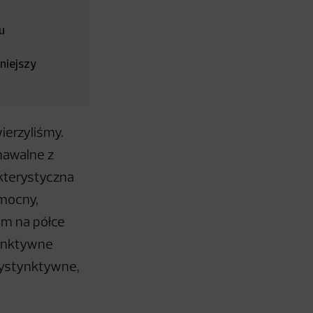
u
niejszy
ierzyliśmy.
nawalne z
akterystyczna
 mocny,
zum na półce
tynktywne
dystynktywne,