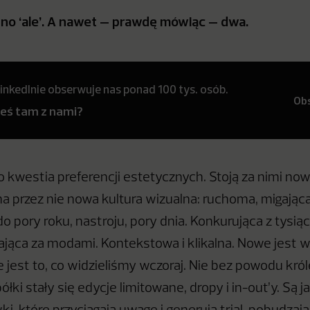
dno ‘ale’. A nawet – prawdę mówiąc – dwa.
inkedInie obserwuje nas ponad 100 tys. osób.
Ob
teś tam z nami?
to kwestia preferencji estetycznych. Stoją za nimi no
przez nie nowa kultura wizualna: ruchoma, migająca
 pory roku, nastroju, pory dnia. Konkurująca z tysią
jąca za modami. Kontekstowa i klikalna. Nowe jest 
e jest to, co widzieliśmy wczoraj. Nie bez powodu kró
łki stały się edycje limitowane, dropy i in-out’y. Są ja