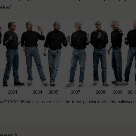
taka?
n.ca/2011/10/06/steve-jobs-could-be-the-most-popular-outfit-this-halloween