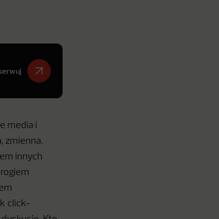
serwuj
we media i
, zmienna.
cem innych
wrogiem
lem
k click-